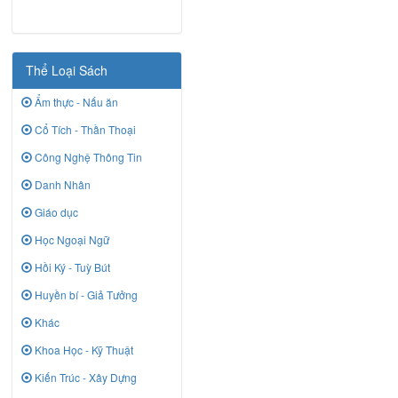
Thể Loại Sách
Ẩm thực - Nấu ăn
Cổ Tích - Thần Thoại
Công Nghệ Thông Tin
Danh Nhân
Giáo dục
Học Ngoại Ngữ
Hồi Ký - Tuỳ Bút
Huyền bí - Giả Tưởng
Khác
Khoa Học - Kỹ Thuật
Kiến Trúc - Xây Dựng