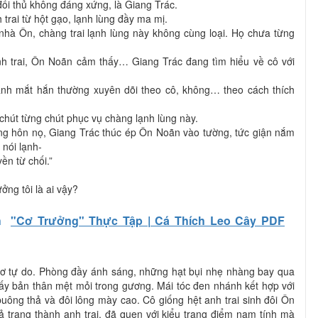
 đối thủ không đáng xứng, là Giang Trác.
 trai từ hột gạo, lạnh lùng đầy ma mị.
 nhà Ôn, chàng trai lạnh lùng này không cùng loại. Họ chưa từng
nh trai, Ôn Noãn cảm thấy… Giang Trác đang tìm hiểu về cô với
ánh mắt hắn thường xuyên dõi theo cô, không… theo cách thích
chút từng chút phục vụ chàng lạnh lùng này.
ng hôn nọ, Giang Trác thúc ép Ôn Noãn vào tường, tức giận nắm
 nói lạnh-
ền từ chối.”
ưởng tôi là ai vậy?
h
"Cơ Trưởng" Thực Tập | Cá Thích Leo Cây PDF
ơ tự do. Phòng đầy ánh sáng, những hạt bụi nhẹ nhàng bay qua
ấy bản thân mệt mỏi trong gương. Mái tóc đen nhánh kết hợp với
 buông thả và đôi lông mày cao. Cô giống hệt anh trai sinh đôi Ôn
ả trang thành anh trai, đã quen với kiểu trang điểm nam tính mà