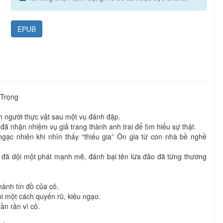
EPUB
 Trọng
nh người thực vật sau một vụ đánh đập.
ã nhận nhiệm vụ giả trang thành anh trai để tìm hiểu sự thật.
gạc nhiên khi nhìn thấy “thiếu gia” Ôn gia từ con nhà bề nghề
ô đã dội một phát mạnh mẽ, đánh bại tên lừa đảo đã từng thương
hành tín đồ của cô.
ôi một cách quyến rũ, kiêu ngạo.
ần rần vì cô.