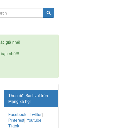
ác giả nhé!
 bạn nhé!!!
Theo dõi Sachvui trên
Mạng xã hội
Facebook
|
Twitter
|
Pinterest
|
Youtube
|
Tiktok