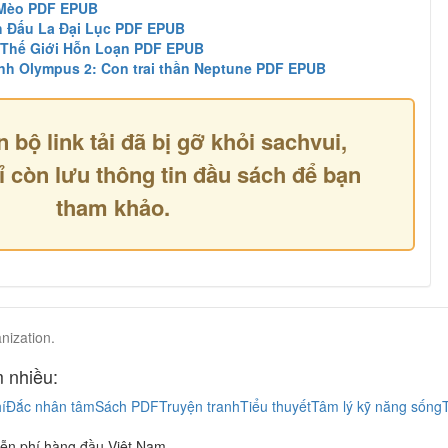
 Mèo PDF EPUB
h Đấu La Đại Lục PDF EPUB
 Thế Giới Hỗn Loạn PDF EPUB
nh Olympus 2: Con trai thần Neptune PDF EPUB
n bộ link tải đã bị gỡ khỏi sachvui,
ỉ còn lưu thông tin đầu sách để bạn
tham khảo.
nization.
 nhiều:
í
Đắc nhân tâm
Sách PDF
Truyện tranh
Tiểu thuyết
Tâm lý kỹ năng sống
ễn phí hàng đầu Việt Nam