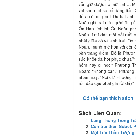
vẫn giữ được nét nữ tính… Mộ
vật sau một sự cố đáng tiếc.
để an ủi ông nội. Dù hai anh
Noãn giả trai mà người ông ốm
Ôn Hàn tỉnh lại, Ôn Noãn phả
Noãn tỉ mỉ dán một nốt ruồi 
nhất giữa cô và anh trai. Ôn
Noãn, mạnh mẽ hơn với đôi lô
bàn trang điểm. Đó là Phương
sức khỏe đã hồi phục chưa?” 
hôm nay đi học.” Phương T
Noãn: “Không cần.” Phương 
nhăn mày: “Nói đi.” Phương T
rồi, đầu cậu phát già rồi đấy”
Có thể bạn thích sách
Sách Liên Quan:
Lang Thang Trong Tr
Con trai thần Sobek
Mặt Trái Thần Tượng