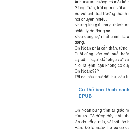
Anh trai tại trường có một kẻ
Giang Trác, trái ngược với anh
So với anh trai trưởng thành
nói chuyện nhiều.
Nhưng khi giả trang thành a
nhiều lý do đáng sợ.
Điều đáng sợ nhất chính là 
đáng.
Ôn Noãn phải cẩn thận, từng 
Cuối cùng, vào một buổi hoà
lấy cằm “cậu” để “phục vụ” và
“Tôi ra lệnh, cậu không có quy
Ôn Noãn:???
Tôi coi cậu như đối thủ, cậu t
Có thể bạn thích sác
EPUB
Ôn Noãn bừng tỉnh từ giấc m
cửa sổ. Cô đứng dậy, nhìn th
làn da trắng mịn, vài sợi tóc
Hàn. Đó là ngày thứ ba cô gi