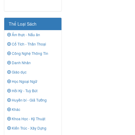
Thể Loại Sách
Ẩm thực - Nấu ăn
Cổ Tích - Thần Thoại
Công Nghệ Thông Tin
Danh Nhân
Giáo dục
Học Ngoại Ngữ
Hồi Ký - Tuỳ Bút
Huyền bí - Giả Tưởng
Khác
Khoa Học - Kỹ Thuật
Kiến Trúc - Xây Dựng