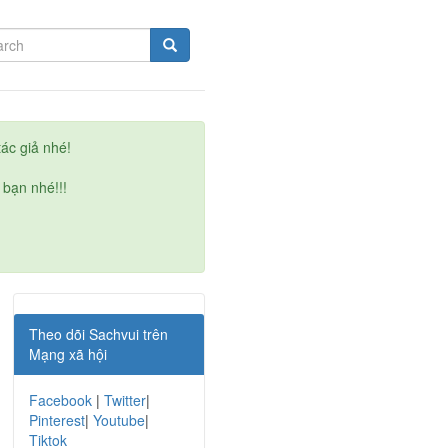
ác giả nhé!
 bạn nhé!!!
Theo dõi Sachvui trên
Mạng xã hội
Facebook
|
Twitter
|
Pinterest
|
Youtube
|
Tiktok