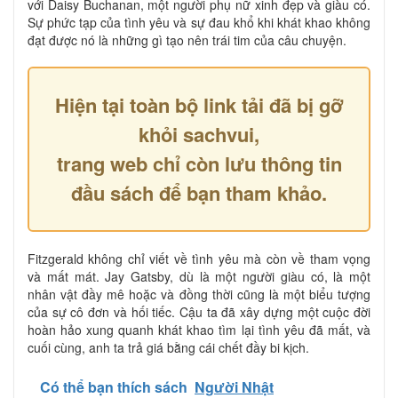
với Daisy Buchanan, một người phụ nữ xinh đẹp và giàu có.
Sự phức tạp của tình yêu và sự đau khổ khi khát khao không
đạt được nó là những gì tạo nên trái tim của câu chuyện.
Hiện tại toàn bộ link tải đã bị gỡ
khỏi sachvui,
trang web chỉ còn lưu thông tin
đầu sách để bạn tham khảo.
Fitzgerald không chỉ viết về tình yêu mà còn về tham vọng
và mất mát. Jay Gatsby, dù là một người giàu có, là một
nhân vật đầy mê hoặc và đồng thời cũng là một biểu tượng
của sự cô đơn và hối tiếc. Cậu ta đã xây dựng một cuộc đời
hoàn hảo xung quanh khát khao tìm lại tình yêu đã mất, và
cuối cùng, anh ta trả giá bằng cái chết đầy bi kịch.
Có thể bạn thích sách
Người Nhật