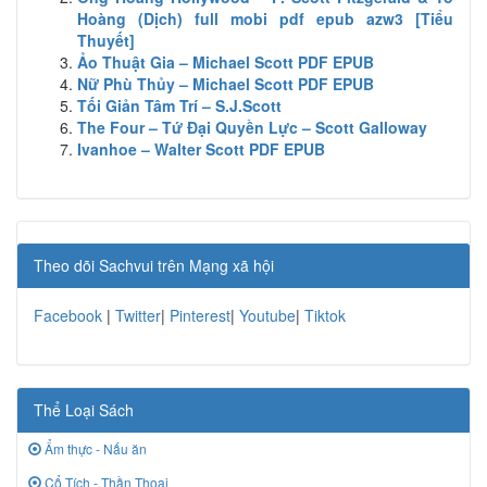
Hoàng (Dịch) full mobi pdf epub azw3 [Tiểu
Thuyết]
Ảo Thuật Gia – Michael Scott PDF EPUB
Nữ Phù Thủy – Michael Scott PDF EPUB
Tối Giản Tâm Trí – S.J.Scott
The Four – Tứ Đại Quyền Lực – Scott Galloway
Ivanhoe – Walter Scott PDF EPUB
Theo dõi Sachvui trên Mạng xã hội
Facebook
|
Twitter
|
Pinterest
|
Youtube
|
Tiktok
Thể Loại Sách
Ẩm thực - Nấu ăn
Cổ Tích - Thần Thoại