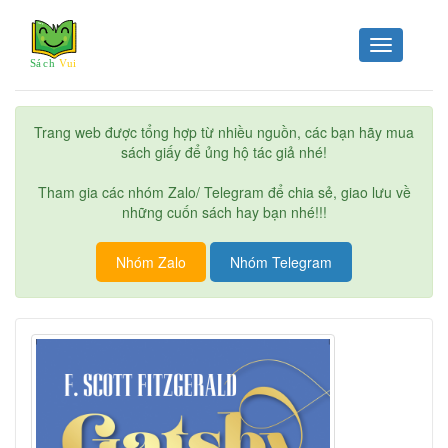
Toggle
navigation
Trang web được tổng hợp từ nhiều nguồn, các bạn hãy mua
sách giấy để ủng hộ tác giả nhé!
Tham gia các nhóm Zalo/ Telegram để chia sẻ, giao lưu về
những cuốn sách hay bạn nhé!!!
Nhóm Zalo
Nhóm Telegram