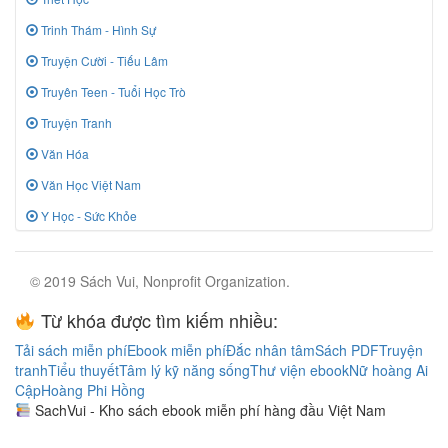
Trinh Thám - Hình Sự
Truyện Cười - Tiếu Lâm
Truyên Teen - Tuổi Học Trò
Truyện Tranh
Văn Hóa
Văn Học Việt Nam
Y Học - Sức Khỏe
© 2019 Sách Vui, Nonprofit Organization.
Từ khóa được tìm kiếm nhiều:
Tải sách miễn phí
Ebook miễn phí
Đắc nhân tâm
Sách PDF
Truyện
tranh
Tiểu thuyết
Tâm lý kỹ năng sống
Thư viện ebook
Nữ hoàng Ai
Cập
Hoàng Phi Hồng
SachVui - Kho sách ebook miễn phí hàng đầu Việt Nam