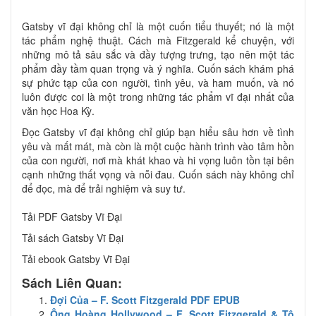
Gatsby vĩ đại không chỉ là một cuốn tiểu thuyết; nó là một
tác phẩm nghệ thuật. Cách mà Fitzgerald kể chuyện, với
những mô tả sâu sắc và đầy tượng trưng, tạo nên một tác
phẩm đầy tầm quan trọng và ý nghĩa. Cuốn sách khám phá
sự phức tạp của con người, tình yêu, và ham muốn, và nó
luôn được coi là một trong những tác phẩm vĩ đại nhất của
văn học Hoa Kỳ.
Đọc Gatsby vĩ đại không chỉ giúp bạn hiểu sâu hơn về tình
yêu và mất mát, mà còn là một cuộc hành trình vào tâm hồn
của con người, nơi mà khát khao và hi vọng luôn tồn tại bên
cạnh những thất vọng và nỗi đau. Cuốn sách này không chỉ
để đọc, mà để trải nghiệm và suy tư.
Tải PDF Gatsby Vĩ Đại
Tải sách Gatsby Vĩ Đại
Tải ebook Gatsby Vĩ Đại
Sách Liên Quan:
Đợi Của – F. Scott Fitzgerald PDF EPUB
Ông Hoàng Hollywood – F. Scott Fitzgerald & Tô