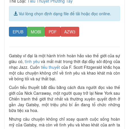
Thể Loại:
Tiểu Thuyết Phương Tây
Vui lòng chọn định dạng file để tải hoặc đọc online.
EPUB
MOBI
PDF
AZW3
Gatsby vĩ đại là một hành trình hoàn hảo vào thế giới của sự
giàu có,
tình yêu
và mất mát trong thời đại đầy sôi động của
nhạc Jazz. Cuốn
tiểu thuyết
của F. Scott Fitzgerald khắc họa
một câu chuyện không chỉ về tình yêu và khao khát mà còn
về bóng tối và sự thất bại.
Cuốn tiểu thuyết bắt đầu bằng cách đưa người đọc vào thế
giới của Nick Carraway, một người quay trở lại New York sau
Chiến tranh thế giới thứ nhất và thường xuyên quyết định ở
gần Jay Gatsby, một triệu phú bí ẩn đang tổ chức những
bữa tiệc xa hoa.
Nhưng câu chuyện không chỉ xoay quanh cuộc sống hoàn
mỹ của Gatsby, mà còn về tình yêu và khao khát của anh ta