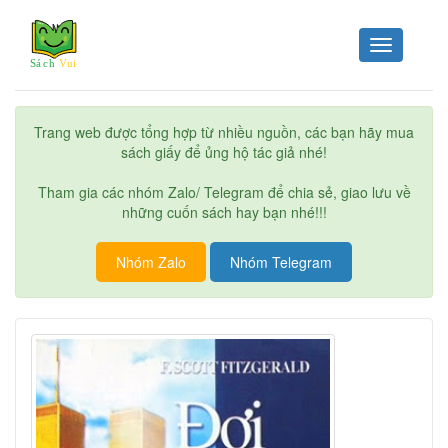
Toggle
navigation
Trang web được tổng hợp từ nhiều nguồn, các bạn hãy mua
sách giấy để ủng hộ tác giả nhé!
Tham gia các nhóm Zalo/ Telegram để chia sẻ, giao lưu về
những cuốn sách hay bạn nhé!!!
Nhóm Zalo
Nhóm Telegram