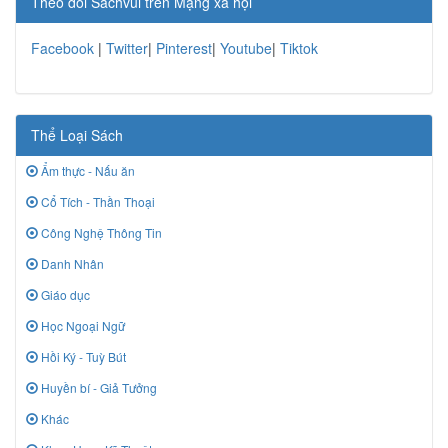
Theo dõi Sachvui trên Mạng xã hội
Facebook
|
Twitter
|
Pinterest
|
Youtube
|
Tiktok
Thể Loại Sách
Ẩm thực - Nấu ăn
Cổ Tích - Thần Thoại
Công Nghệ Thông Tin
Danh Nhân
Giáo dục
Học Ngoại Ngữ
Hồi Ký - Tuỳ Bút
Huyền bí - Giả Tưởng
Khác