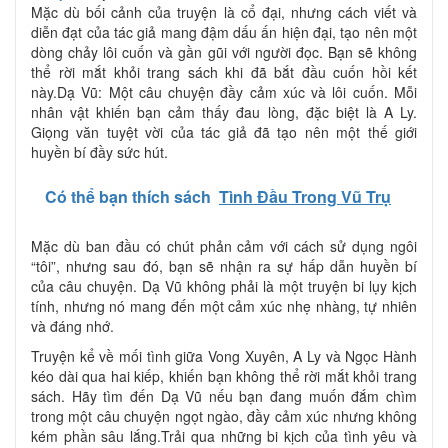
Mặc dù bối cảnh của truyện là cổ đại, nhưng cách viết và
diễn đạt của tác giả mang đậm dấu ấn hiện đại, tạo nên một
dòng chảy lôi cuốn và gần gũi với người đọc. Bạn sẽ không
thể rời mắt khỏi trang sách khi đã bắt đầu cuốn hồi kết
này.Dạ Vũ: Một câu chuyện đầy cảm xúc và lôi cuốn. Mỗi
nhân vật khiến bạn cảm thấy đau lòng, đặc biệt là A Ly.
Giọng văn tuyệt vời của tác giả đã tạo nên một thế giới
huyền bí đầy sức hút.
Có thể bạn thích sách
Tình Đầu Trong Vũ Trụ
Mặc dù ban đầu có chút phản cảm với cách sử dụng ngôi
“tôi”, nhưng sau đó, bạn sẽ nhận ra sự hấp dẫn huyền bí
của câu chuyện. Dạ Vũ không phải là một truyện bi lụy kịch
tính, nhưng nó mang đến một cảm xúc nhẹ nhàng, tự nhiên
và đáng nhớ.
Truyện kể về mối tình giữa Vong Xuyên, A Ly và Ngọc Hành
kéo dài qua hai kiếp, khiến bạn không thể rời mắt khỏi trang
sách. Hãy tìm đến Dạ Vũ nếu bạn đang muốn đắm chìm
trong một câu chuyện ngọt ngào, đầy cảm xúc nhưng không
kém phần sâu lắng.Trải qua những bi kịch của tình yêu và