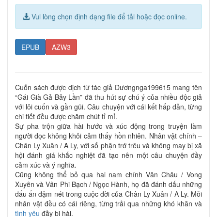
Vui lòng chọn định dạng file để tải hoặc đọc online.
EPUB
AZW3
Cuốn sách được dịch từ tác giả Dươngnga199615 mang tên
“Gái Già Gả Bảy Lần” đã thu hút sự chú ý của nhiều độc giả
với lôi cuốn và gần gũi. Câu chuyện với cái kết hấp dẫn, từng
chi tiết đều được chăm chút tỉ mỉ.
Sự pha trộn giữa hài hước và xúc động trong truyện làm
người đọc không khỏi cảm thấy hồn nhiên. Nhân vật chính –
Chân Ly Xuân / A Ly, với số phận trớ trêu và không may bị xã
hội đánh giá khắc nghiệt đã tạo nên một câu chuyện đầy
cảm xúc và ý nghĩa.
Cũng không thể bỏ qua hai nam chính Vân Châu / Vong
Xuyên và Vân Phi Bạch / Ngọc Hành, họ đã đánh dấu những
dấu ấn đậm nét trong cuộc đời của Chân Ly Xuân / A Ly. Mỗi
nhân vật đều có cái riêng, từng trải qua những khó khăn và
tình yêu
đầy bi hài.