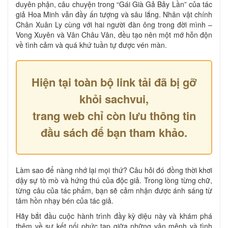
duyên phận, câu chuyện trong “Gái Già Gả Bảy Lần” của tác
giả Hoa Minh vẫn đầy ấn tượng và sâu lắng. Nhân vật chính
Chân Xuân Ly cùng với hai người đàn ông trong đời mình –
Vong Xuyên và Vân Châu Vân, đều tạo nên một mớ hỗn độn
về tình cảm và quá khứ tuần tự được vén màn.
Hiện tại toàn bộ link tải đã bị gỡ
khỏi sachvui,
trang web chỉ còn lưu thông tin
đầu sách để bạn tham khảo.
Làm sao để nàng nhớ lại mọi thứ? Câu hỏi đó đồng thời khơi
dậy sự tò mò và hứng thú của độc giả. Trong lòng từng chữ,
từng câu của tác phẩm, bạn sẽ cảm nhận được ánh sáng từ
tâm hồn nhạy bén của tác giả.
Hãy bắt đầu cuộc hành trình đầy kỳ diệu này và khám phá
thêm về sự kết nối phức tạp giữa những vận mệnh và tình