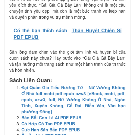
yêu đích thực. “Gái Già Gả Bảy Lần” không chỉ là một câu
chuyện tình yêu đẹp, mà còn là một bức tranh về kiếp nạn
và duyên phận trong vũ trụ mênh mông.
Có thể bạn thích sách
Thần Huyết Chiến Sĩ
PDF EPUB
Sẵn lòng đắm chìm vào thế giới tâm linh và huyền bí của
cuốn sách này chưa? Hãy bước vào “Gái Già Gả Bảy Lần”
và tận hưởng mỗi trang sách như một hành trình của tri thức
và hồn nhiên.
Sách Liên Quan:
Đại Quản Gia Tiểu Nương Tử – Nữ Vương Không
Ở Nhà full mobi pdf epub azw3 [eBook, mobi, pdf,
epub, azw3, full, Nữ Vương Không Ở Nhà, Ngôn
Tình, Xuyên Không, Cổ Đại, Điền Văn, Văn học
phương Đông]
Bảo Bối Con Là Ai PDF EPUB
Có Hợp Có Tan PDF EPUB
Cực Hạn Săn Bắn PDF EPUB