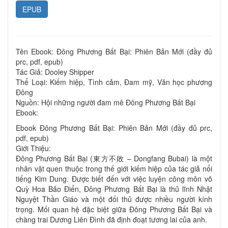
EPUB
Tên Ebook: Đông Phương Bất Bại: Phiên Bản Mới (đầy đủ
prc, pdf, epub)
Tác Giả: Dooley Shipper
Thể Loại: Kiếm hiệp, Tình cảm, Đam mỹ, Văn học phương
Đông
Nguồn: Hội những người đam mê Đông Phương Bất Bại
Ebook:
Ebook Đông Phương Bất Bại: Phiên Bản Mới (đầy đủ prc,
pdf, epub)
Giới Thiệu:
Đông Phương Bất Bại (東方不敗 – Dongfang Bubai) là một
nhân vật quen thuộc trong thế giới kiếm hiệp của tác giả nổi
tiếng Kim Dung. Được biết đến với việc luyện công môn võ
Quỳ Hoa Bảo Điển, Đông Phương Bất Bại là thủ lĩnh Nhật
Nguyệt Thần Giáo và một đối thủ được nhiều người kính
trọng. Mối quan hệ đặc biệt giữa Đông Phương Bất Bại và
chàng trai Dương Liên Đình đã định đoạt tương lai của anh.