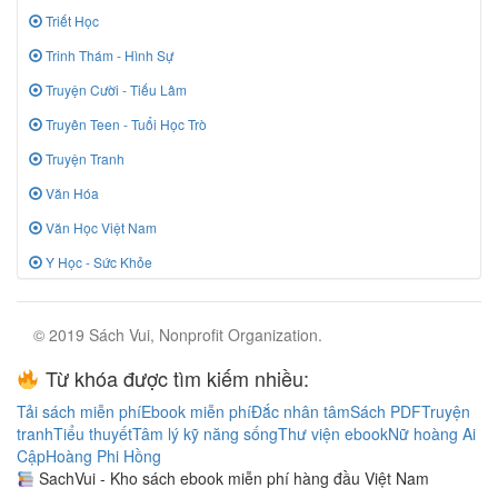
Triết Học
Trinh Thám - Hình Sự
Truyện Cười - Tiếu Lâm
Truyên Teen - Tuổi Học Trò
Truyện Tranh
Văn Hóa
Văn Học Việt Nam
Y Học - Sức Khỏe
© 2019 Sách Vui, Nonprofit Organization.
Từ khóa được tìm kiếm nhiều:
Tải sách miễn phí
Ebook miễn phí
Đắc nhân tâm
Sách PDF
Truyện
tranh
Tiểu thuyết
Tâm lý kỹ năng sống
Thư viện ebook
Nữ hoàng Ai
Cập
Hoàng Phi Hồng
SachVui - Kho sách ebook miễn phí hàng đầu Việt Nam