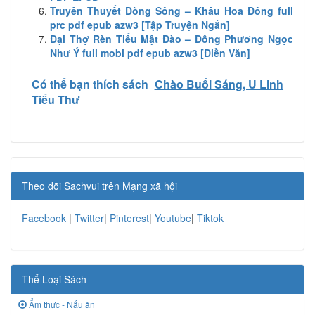
Truyền Thuyết Dòng Sông – Khâu Hoa Đông full
prc pdf epub azw3 [Tập Truyện Ngắn]
Đại Thợ Rèn Tiểu Mật Đào – Đông Phương Ngọc
Như Ý full mobi pdf epub azw3 [Điền Văn]
Có thể bạn thích sách
Chào Buổi Sáng, U Linh
Tiểu Thư
Theo dõi Sachvui trên Mạng xã hội
Facebook
|
Twitter
|
Pinterest
|
Youtube
|
Tiktok
Thể Loại Sách
Ẩm thực - Nấu ăn