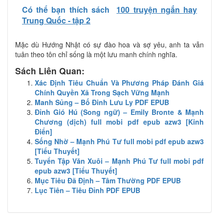
Có thể bạn thích sách
100 truyện ngắn hay
Trung Quốc - tập 2
Mặc dù Hướng Nhật có sự đào hoa và sợ yêu, anh ta vẫn
tuân theo tôn chỉ sống là một lưu manh chính nghĩa.
Sách Liên Quan:
Xác Định Tiêu Chuẩn Và Phương Pháp Đánh Giá
Chính Quyền Xã Trong Sạch Vững Mạnh
Manh Sủng – Bố Đinh Lưu Ly PDF EPUB
Đỉnh Gió Hú (Song ngữ) – Emily Bronte & Mạnh
Chương (dịch) full mobi pdf epub azw3 [Kinh
Điển]
Sống Nhờ – Mạnh Phú Tư full mobi pdf epub azw3
[Tiểu Thuyết]
Tuyển Tập Văn Xuôi – Mạnh Phú Tư full mobi pdf
epub azw3 [Tiểu Thuyết]
Mục Tiêu Đã Định – Tâm Thường PDF EPUB
Lục Tiên – Tiêu Đỉnh PDF EPUB