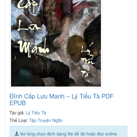
Đỉnh Cấp Lưu Manh – Lý Tiểu Tà PDF
EPUB
Tác giả:
Lý Tiếu Tà
Thể Loại:
Tập Truyện Ngắn
Vui lòng chọn định dạng file để tải hoặc đọc online.