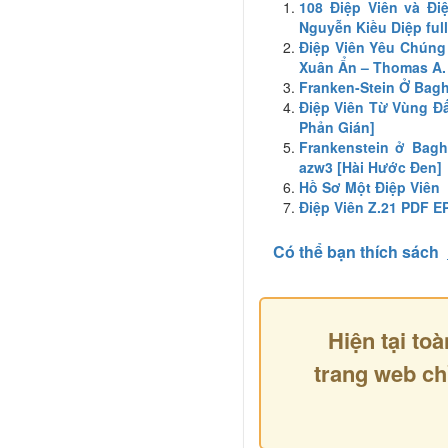
108 Điệp Viên và Đ
Nguyễn Kiều Diệp full
Điệp Viên Yêu Chúng
Xuân Ẩn – Thomas A. 
Franken-Stein Ở Bag
Điệp Viên Từ Vùng Đất
Phản Gián]
Frankenstein ở Bagh
azw3 [Hài Hước Đen]
Hồ Sơ Một Điệp Viên
Điệp Viên Z.21 PDF 
Có thể bạn thích sách
Hiện tại toà
trang web ch