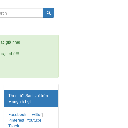
ác giả nhé!
 bạn nhé!!!
Theo dõi Sachvui trên
Mạng xã hội
Facebook
|
Twitter
|
Pinterest
|
Youtube
|
Tiktok