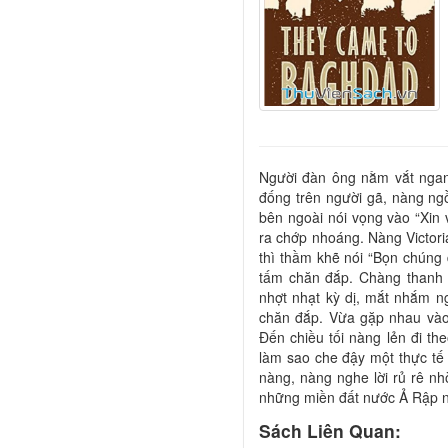
Người đàn ông nằm vắt ngang
đống trên người gã, nàng ngồ
bên ngoài nói vọng vào “Xin 
ra chớp nhoáng. Nàng Victori
thì thầm khẽ nói “Bọn chúng 
tấm chăn đắp. Chàng thanh 
nhợt nhạt kỳ dị, mắt nhắm n
chăn đắp. Vừa gặp nhau vào
Đến chiều tối nàng lẻn đi t
làm sao che đậy một thực tế 
nàng, nàng nghe lời rủ rê n
những miền đất nước Ả Rập 
Sách Liên Quan: