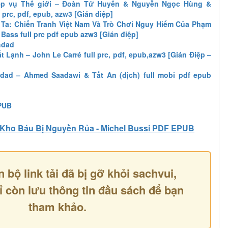
iệp vụ Thế giới – Đoàn Tử Huyến & Nguyễn Ngọc Hùng &
 prc, pdf, epub, azw3 [Gián điệp]
 Ta: Chiến Tranh Việt Nam Và Trò Chơi Nguy Hiểm Của Phạm
Bass full prc pdf epub azw3 [Gián điệp]
hdad
 Lạnh – John Le Carré full prc, pdf, epub,azw3 [Gián Điệp –
dad – Ahmed Saadawi & Tất An (dịch) full mobi pdf epub
EPUB
Kho Báu Bị Nguyền Rủa - Michel Bussi PDF EPUB
n bộ link tải đã bị gỡ khỏi sachvui,
ỉ còn lưu thông tin đầu sách để bạn
tham khảo.