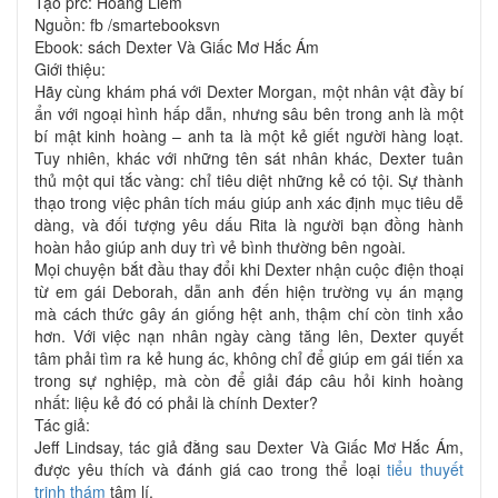
Tạo prc: Hoàng Liêm
Nguồn: fb /smartebooksvn
Ebook: sách Dexter Và Giấc Mơ Hắc Ám
Giới thiệu:
Hãy cùng khám phá với Dexter Morgan, một nhân vật đầy bí
ẩn với ngoại hình hấp dẫn, nhưng sâu bên trong anh là một
bí mật kinh hoàng – anh ta là một kẻ giết người hàng loạt.
Tuy nhiên, khác với những tên sát nhân khác, Dexter tuân
thủ một qui tắc vàng: chỉ tiêu diệt những kẻ có tội. Sự thành
thạo trong việc phân tích máu giúp anh xác định mục tiêu dễ
dàng, và đối tượng yêu dấu Rita là người bạn đồng hành
hoàn hảo giúp anh duy trì vẻ bình thường bên ngoài.
Mọi chuyện bắt đầu thay đổi khi Dexter nhận cuộc điện thoại
từ em gái Deborah, dẫn anh đến hiện trường vụ án mạng
mà cách thức gây án giống hệt anh, thậm chí còn tinh xảo
hơn. Với việc nạn nhân ngày càng tăng lên, Dexter quyết
tâm phải tìm ra kẻ hung ác, không chỉ để giúp em gái tiến xa
trong sự nghiệp, mà còn để giải đáp câu hỏi kinh hoàng
nhất: liệu kẻ đó có phải là chính Dexter?
Tác giả:
Jeff Lindsay, tác giả đằng sau Dexter Và Giấc Mơ Hắc Ám,
được yêu thích và đánh giá cao trong thể loại
tiểu thuyết
trinh thám
tâm lí.