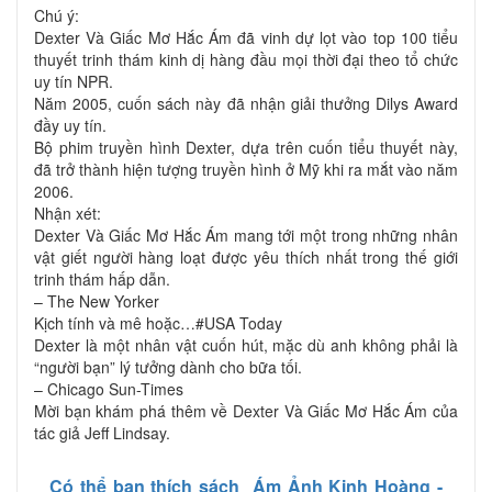
Chú ý:
Dexter Và Giấc Mơ Hắc Ám đã vinh dự lọt vào top 100 tiểu
thuyết trinh thám kinh dị hàng đầu mọi thời đại theo tổ chức
uy tín NPR.
Năm 2005, cuốn sách này đã nhận giải thưởng Dilys Award
đầy uy tín.
Bộ phim truyền hình Dexter, dựa trên cuốn tiểu thuyết này,
đã trở thành hiện tượng truyền hình ở Mỹ khi ra mắt vào năm
2006.
Nhận xét:
Dexter Và Giấc Mơ Hắc Ám mang tới một trong những nhân
vật giết người hàng loạt được yêu thích nhất trong thế giới
trinh thám hấp dẫn.
– The New Yorker
Kịch tính và mê hoặc…#USA Today
Dexter là một nhân vật cuốn hút, mặc dù anh không phải là
“người bạn” lý tưởng dành cho bữa tối.
– Chicago Sun-Times
Mời bạn khám phá thêm về Dexter Và Giấc Mơ Hắc Ám của
tác giả Jeff Lindsay.
Có thể bạn thích sách
Ám Ảnh Kinh Hoàng -