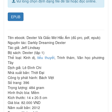
Vui lòng chọn định dạng file để tải hoặc đọc online.
EPUB
Tên ebook: Dexter Và Giấc Mơ Hắc Ám (đủ prc, pdf, epub)
Nguyên tác: Darkly Dreaming Dexter
Tác giả: Jeff Lindsay
Bộ sách: Dexter (tập 1)
Thể loại: Kinh dị,
tiểu thuyết
, Trinh thám, Văn học phương
Tây
Dịch giả: Lê Đình Chi
Nhà xuất bản: Thời Đại
Công ty phát hành: Bách Việt
Số trang: 396
Trọng lượng: 484 gram
Hình thức bìa: Mềm
Kích thước: 14 x 20.5 cm
Giá bìa: 82.000 VND
Năm xuất bản: 2012