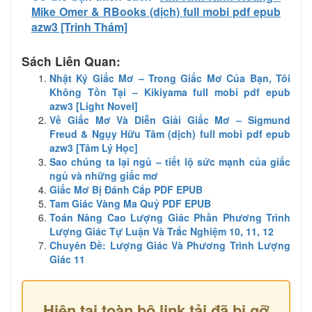
Mike Omer & RBooks (dịch) full mobi pdf epub
azw3 [Trinh Thám]
Sách Liên Quan:
Nhật Ký Giấc Mơ – Trong Giấc Mơ Của Bạn, Tôi
Không Tồn Tại – Kikiyama full mobi pdf epub
azw3 [Light Novel]
Về Giấc Mơ Và Diễn Giải Giấc Mơ – Sigmund
Freud & Ngụy Hữu Tâm (dịch) full mobi pdf epub
azw3 [Tâm Lý Học]
Sao chúng ta lại ngủ – tiết lộ sức mạnh của giấc
ngủ và những giấc mơ
Giấc Mơ Bị Đánh Cắp PDF EPUB
Tam Giác Vàng Ma Quỷ PDF EPUB
Toán Nâng Cao Lượng Giác Phần Phương Trình
Lượng Giác Tự Luận Và Trắc Nghiệm 10, 11, 12
Chuyên Đề: Lượng Giác Và Phương Trình Lượng
Giác 11
Hiện tại toàn bộ link tải đã bị gỡ