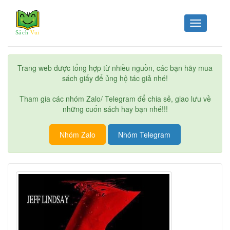
Toggle
navigation
Trang web được tổng hợp từ nhiều nguồn, các bạn hãy mua
sách giấy để ủng hộ tác giả nhé!
Tham gia các nhóm Zalo/ Telegram để chia sẻ, giao lưu về
những cuốn sách hay bạn nhé!!!
Nhóm Zalo
Nhóm Telegram