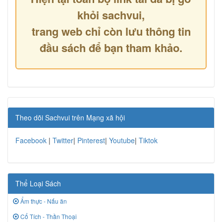
khỏi sachvui,
trang web chỉ còn lưu thông tin
đầu sách để bạn tham khảo.
Theo dõi Sachvui trên Mạng xã hội
Facebook
|
Twitter
|
Pinterest
|
Youtube
|
Tiktok
Thể Loại Sách
Ẩm thực - Nấu ăn
Cổ Tích - Thần Thoại