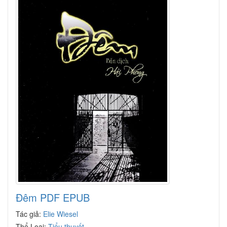
Đêm PDF EPUB
Tác giả:
Elie Wiesel
Thể Loại:
Tiểu thuyết