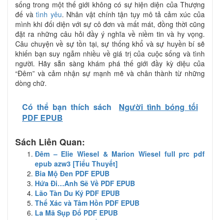
sống trong một thế giới không có sự hiện diện của Thượng
đế và
tình yêu
. Nhân vật chính tận tụy mô tả cảm xúc của
mình khi đối diện với sự cô đơn và mất mát, đồng thời cũng
đặt ra những câu hỏi đầy ý nghĩa về niềm tin và hy vọng.
Câu chuyện về sự tồn tại, sự thống khổ và sự huyền bí sẽ
khiến bạn suy ngẫm nhiều về giá trị của cuộc sống và tình
người. Hãy sẵn sàng khám phá thế giới đầy kỳ diệu của
“Đêm” và cảm nhận sự mạnh mẽ và chân thành từ những
dòng chữ.
Có thể bạn thích sách
Người tình bóng tối
PDF EPUB
Sách Liên Quan:
Đêm – Elie Wiesel & Marion Wiesel full prc pdf
epub azw3 [Tiểu Thuyết]
Bia Mộ Đen PDF EPUB
Hứa Đi…Anh Sẽ Về PDF EPUB
Lão Tàn Du Ký PDF EPUB
Thể Xác và Tâm Hồn PDF EPUB
La Mã Sụp Đổ PDF EPUB