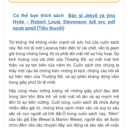
Có thể bạn thích sách
Bác sĩ Jekyll và ông
Hyde - Robert Louis Stevenson full prc pdf
epub azw3 [Tiểu thuyết]
Tôi không thể không nhấn mạnh về sức hút của cuốn sách
này. Nó mô tả một Lazarus hiện diện từ cái chết, vẫn bị giam
giữ trong những bóng tối và phải đối mặt với sự hủy hoại. Sự
kinh hoàng của cái chết của Thượng Đế, sự mất mát tinh
thần, và sự tan biến của niềm tin. Cuốn sách cho chúng ta
thấy một cậu bé chứng kiến ​​những bi kịch, những câu hỏi về
sự hiện diện của Thượng Đế, và sự phản kháng dũng cảm
trong giây phút tồi tệ nhất.
Hãy cùng nhau tưởng tượng về những giây phút đau đớn
trong tâm hồn đứa trẻ, về mất mát vô tận và sự mạnh mẽ
đến từ sự kiên cường. Cuối cùng, cuốn sách đã chứa đựng
nhiều điều giá trị, những khía cạnh nhân văn và suy tư sâu
sắc về con người và trời đất.Ồ trong cuốn sách này, “Đêm”
của tác giả Elie Wiesel & Marion Wiesel, người đọc sẽ được
chìm đắm vào câu chuyện đầy xúc động và sâu sắc về cuộc