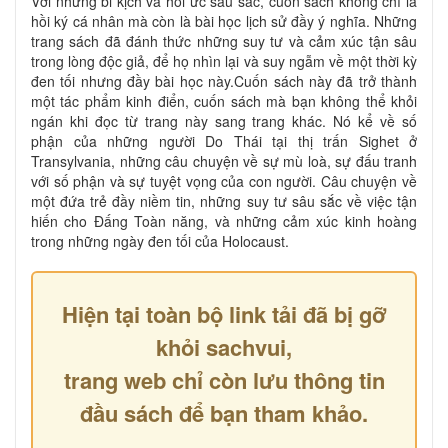
Với những bi kịch và hồi ức sâu sắc, cuốn sách không chỉ là
hồi ký cá nhân mà còn là bài học lịch sử đầy ý nghĩa. Những
trang sách đã đánh thức những suy tư và cảm xúc tận sâu
trong lòng độc giả, để họ nhìn lại và suy ngẫm về một thời kỳ
đen tối nhưng đầy bài học này.Cuốn sách này đã trở thành
một tác phẩm kinh điển, cuốn sách mà bạn không thể khỏi
ngán khi đọc từ trang này sang trang khác. Nó kể về số
phận của những người Do Thái tại thị trấn Sighet ở
Transylvania, những câu chuyện về sự mù loà, sự đấu tranh
với số phận và sự tuyệt vọng của con người. Câu chuyện về
một đứa trẻ đầy niềm tin, những suy tư sâu sắc về việc tận
hiến cho Đấng Toàn năng, và những cảm xúc kinh hoàng
trong những ngày đen tối của Holocaust.
Hiện tại toàn bộ link tải đã bị gỡ
khỏi sachvui,
trang web chỉ còn lưu thông tin
đầu sách để bạn tham khảo.