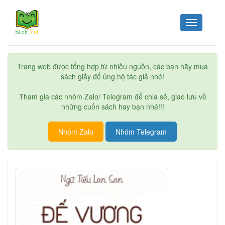
Toggle
navigation
Trang web được tổng hợp từ nhiều nguồn, các bạn hãy mua
sách giấy để ủng hộ tác giả nhé!
Tham gia các nhóm Zalo/ Telegram để chia sẻ, giao lưu về
những cuốn sách hay bạn nhé!!!
Nhóm Zalo
Nhóm Telegram