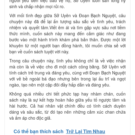
người yêu đến việc bảo vệ họ, Sở Uyên luôn sẵn lòng hy
sinh và chấp nhận mọi rủi ro.
Với mối tình đẹp giữa Sở Uyên và Đoạn Bạch Nguyệt, câu
chuyện này đã để lại ấn tượng sâu sắc về tình yêu, trách
nhiệm và quyết tâm.Viết êm ái và tìm gặp vực sâu nơi tiềm
thức mình, cuốn sách này mang đến cảm giác như đang
bước vào một hành trình khám phá bản thân. Được một lời
khuyên từ một người bạn đồng hành, tôi muốn chia sẻ với
bạn về cuốn sách tuyệt vời này.
Trong câu chuyện này, tình yêu không chỉ là về việc nhận
mà còn là về việc cho đi một cách công bằng. Sở Uyên với
tính cách trẻ trung và đáng yêu, cùng với Đoạn Bạch Nguyệt
với vẻ bề ngoài bá đạo nhưng bên trong lại ấu trĩ và ngọt
ngào, tạo nên một cặp đôi đầy hấp dẫn và đáng yêu.
Không quá nhiều chi tiết phức tạp hay nhàm chán, cuốn
sách này là sự kết hợp hoàn hảo giữa yếu tố ngược tâm và
hài hước. Cả hai nhân vật chính đều có tính cách duyên
dáng và sâu sắc, từ đó tạo nên những cảm xúc chan chứa
và ấm áp cho độc giả.
Có thể bạn thích sách
Trở Lại Tìm Nhau