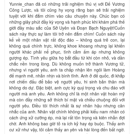
Yunnie_chan đã có những trải nghiệm thú vị với Đế Vương
Công Lược, và tôi cũng hy vọng rằng bạn sẽ trải nghiệm
tuyệt vời khi đắm chìm vào câu chuyện này. Chúc bạn có
những giây phút đầy kỳ vọng và hạnh phúc khi khám phá thế
giới đầy màu sắc của Sở Uyên và Đoạn Bạch Nguyệt!Cuốn
sách này thực sự làm tôi trở nên đắm chìm! Cuốn sách này
kể về một nhân vật rất độc đáo – không quá trẻ con, lại
không quá chính trực, không khoe khoang nhưng lại khiến
người khác phải nể phục, tình cảm ấm áp nhưng không
gượng ép. Tình yêu giữa họ bắt đầu từ khi còn nhỏ, và dần
chắc nền trong lòng. Dù không muốn trở thành Vương tử,
nhưng vì người yêu, anh ta chấp nhận lên ngôi làm Hoàng
đế mạnh mẽ, nhẫn nhịn và bình tĩnh. Anh ở đế quốc, đi khắp
nơi chiến đấu để bảo vệ người yêu, hi sinh bản thân mà
không do dự. Đặc biệt, anh cực kỳ quý trọng và chu đáo với
người mà anh yêu. Anh không chỉ là một nhân vật hoàn mỹ
mà còn đầy những sở thích bí mật và chiều chuộng đối với
người yêu. Điều tôi thích nhất là sự nhân hậu nhưng cân
nhắc của anh. Nhân vật chính không phải kiểu nam nhân có
cách ứng xử cưỡng ép, mà lại rất tôn trọng và kiên nhẫn đợi
chờ. Anh không bao giờ tỏ ra ích kỷ hay ép buộc. Thấy anh
cư xử như vậy, tôi cảm thấy an yên và hài lòng đến bất ngờ.