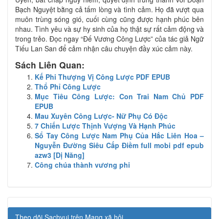
Bạch Nguyệt bằng cả tấm lòng và tình cảm. Họ đã vượt qua
muôn trùng sóng gió, cuối cùng cũng được hạnh phúc bên
nhau. Tình yêu và sự hy sinh của họ thật sự rất cảm động và
trong trẻo. Đọc ngay “Đế Vương Công Lược” của tác giả Ngữ
Tiếu Lan San để cảm nhận câu chuyện đầy xúc cảm này.
Sách Liên Quan:
Kế Phi Thượng Vị Công Lược PDF EPUB
Thổ Phỉ Công Lược
Mục Tiêu Công Lược: Con Trai Nam Chủ PDF
EPUB
Mau Xuyên Công Lược- Nữ Phụ Có Độc
7 Chiến Lược Thịnh Vượng Và Hạnh Phúc
Sổ Tay Công Lược Nam Phụ Của Hắc Liên Hoa –
Nguyễn Đường Siêu Cấp Điềm full mobi pdf epub
azw3 [Dị Năng]
Công chúa thành vương phi
Theo dõi Sachvui trên Mạng xã hội