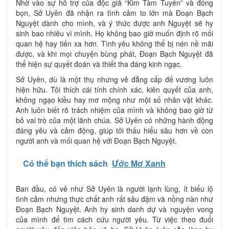
Nhờ vào sự hỗ trợ của độc giả “Kim Tàm Tuyến” và đồng
bọn, Sở Uyên đã nhận ra tình cảm to lớn mà Đoạn Bạch
Nguyệt dành cho mình, và ý thức được anh Nguyệt sẽ hy
sinh bao nhiêu vì mình. Họ không bao giờ muốn định rõ mối
quan hệ hay tiến xa hơn. Tình yêu không thể bị nén nề mãi
được, và khi mọi chuyện bùng phát, Đoạn Bạch Nguyệt đã
thể hiện sự quyết đoán và thiết tha đáng kinh ngạc.
Sở Uyên, dù là một thụ nhưng vẻ đẳng cấp đế vương luôn
hiện hữu. Tôi thích cái tính chính xác, kiên quyết của anh,
không ngạo kiều hay mơ mộng như một số nhân vật khác.
Anh luôn biết rõ trách nhiệm của mình và không bao giờ từ
bỏ vai trò của một lãnh chúa. Sở Uyên có những hành động
đáng yêu và cảm động, giúp tôi thấu hiểu sâu hơn về con
người anh và mối quan hệ với Đoạn Bạch Nguyệt.
Có thể bạn thích sách
Ước Mơ Xanh
Ban đầu, có vẻ như Sở Uyên là người lạnh lùng, ít biểu lộ
tình cảm nhưng thực chất anh rất sâu đậm và nồng nàn như
Đoạn Bạch Nguyệt. Anh hy sinh danh dự và nguyện vong
của mình để tìm cách cứu người yêu. Từ việc theo đuổi