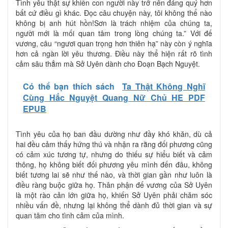
Tình yêu thật sự khiến con người này trở nên đáng quý hơn
bất cứ điều gì khác. Đọc câu chuyện này, tôi không thể nào
không bị anh hút hồn!Sơn là trách nhiệm của chúng ta,
người mới là mối quan tâm trong lòng chúng ta.” Với đế
vương, câu “ngươi quan trọng hơn thiên hạ” này còn ý nghĩa
hơn cả ngàn lời yêu thương. Điều này thể hiện rất rõ tình
cảm sâu thẳm mà Sở Uyên dành cho Đoạn Bạch Nguyệt.
Có thể bạn thích sách
Ta Thật Không Nghĩ
Cùng Hắc Nguyệt Quang Nữ Chủ HE PDF
EPUB
Tình yêu của họ ban đầu dường như đầy khó khăn, dù cả
hai đều cảm thấy hứng thú và nhận ra rằng đối phương cũng
có cảm xúc tương tự, nhưng do thiếu sự hiểu biết và cảm
thông, họ không biết đối phương yêu mình đến đâu, không
biết tương lai sẽ như thế nào, và thời gian gần như luôn là
điều ràng buộc giữa họ. Thân phận đế vương của Sở Uyên
là một rào cản lớn giữa họ, khiến Sở Uyên phải chăm sóc
nhiều vấn đề, nhưng lại không thể dành đủ thời gian và sự
quan tâm cho tình cảm của mình.