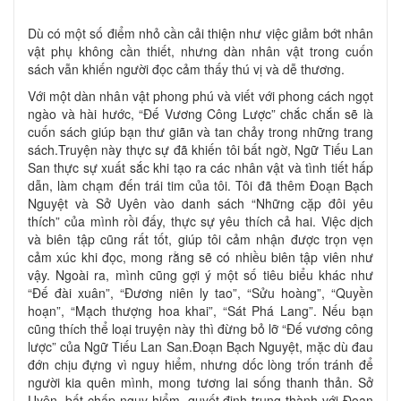
Dù có một số điểm nhỏ cần cải thiện như việc giảm bớt nhân
vật phụ không cần thiết, nhưng dàn nhân vật trong cuốn
sách vẫn khiến người đọc cảm thấy thú vị và dễ thương.
Với một dàn nhân vật phong phú và viết với phong cách ngọt
ngào và hài hước, “Đế Vương Công Lược” chắc chắn sẽ là
cuốn sách giúp bạn thư giãn và tan chảy trong những trang
sách.Truyện này thực sự đã khiến tôi bất ngờ, Ngữ Tiếu Lan
San thực sự xuất sắc khi tạo ra các nhân vật và tình tiết hấp
dẫn, làm chạm đến trái tim của tôi. Tôi đã thêm Đoạn Bạch
Nguyệt và Sở Uyên vào danh sách “Những cặp đôi yêu
thích” của mình rồi đấy, thực sự yêu thích cả hai. Việc dịch
và biên tập cũng rất tốt, giúp tôi cảm nhận được trọn vẹn
cảm xúc khi đọc, mong rằng sẽ có nhiều biên tập viên như
vậy. Ngoài ra, mình cũng gợi ý một số tiêu biểu khác như
“Đế đài xuân”, “Đương niên ly tao”, “Sửu hoàng”, “Quyền
hoạn”, “Mạch thượng hoa khai”, “Sát Phá Lang”. Nếu bạn
cũng thích thể loại truyện này thì đừng bỏ lỡ “Đế vương công
lược” của Ngữ Tiếu Lan San.Đoạn Bạch Nguyệt, mặc dù đau
đớn chịu đựng vì nguy hiểm, nhưng dốc lòng trốn tránh để
người kia quên mình, mong tương lai sống thanh thản. Sở
Uyên, bất chấp nguy hiểm, quyết định trung thành với Đoạn