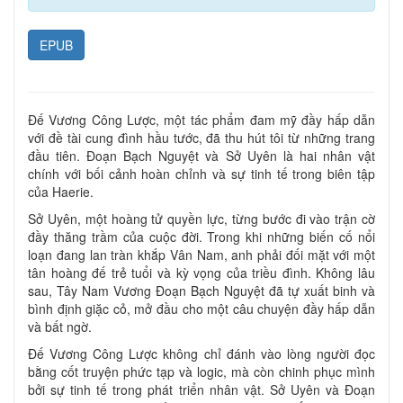
EPUB
Đế Vương Công Lược, một tác phẩm đam mỹ đầy hấp dẫn
với đề tài cung đình hầu tước, đã thu hút tôi từ những trang
đầu tiên. Đoạn Bạch Nguyệt và Sở Uyên là hai nhân vật
chính với bối cảnh hoàn chỉnh và sự tinh tế trong biên tập
của Haerie.
Sở Uyên, một hoàng tử quyền lực, từng bước đi vào trận cờ
đầy thăng trầm của cuộc đời. Trong khi những biến cố nổi
loạn đang lan tràn khắp Vân Nam, anh phải đối mặt với một
tân hoàng đế trẻ tuổi và kỳ vọng của triều đình. Không lâu
sau, Tây Nam Vương Đoạn Bạch Nguyệt đã tự xuất binh và
bình định giặc cỏ, mở đầu cho một câu chuyện đầy hấp dẫn
và bất ngờ.
Đế Vương Công Lược không chỉ đánh vào lòng người đọc
bằng cốt truyện phức tạp và logic, mà còn chinh phục mình
bởi sự tinh tế trong phát triển nhân vật. Sở Uyên và Đoạn