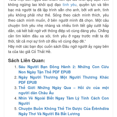
không ngừng lao khỏi quỹ đạo
tình yêu
, quyền lực và tiền
bạc mà người ta đã lập trình sẵn cho anh, bởi với anh, tình
yêu không phải như thế. Sống theo cách mình thích, yêu
theo cách mình muốn, ở bên người mình đã chọn. Một câu
chuyện tình yêu nhẹ nhàng và nhiều tình tiết gây cười hấp
dẫn, cái kết bất ngờ với thông điệp vô cùng đáng yêu. Chẳng
cần tìm kiếm đâu xa xôi, tình yêu ở ngay trước mắt ta đó
thôi, tất cả mọi sự tình cờ đều vô cùng đẹp đẽ.”
Hãy mời các bạn đọc cuốn sách Đâu ngờ người ấy ngay bên
ta của tác giả Cố Thất Hề.
Sách Liên Quan:
Sáu Người Bạn Đồng Hành 2: Những Con Cừu
Non Ngày Tận Thế PDF EPUB
Ngày Người Thương Một Người Thương Khác
PDF EPUB
Thế Giới Những Ngày Qua – Hồi ức của một
người dân Châu Âu
Nhìn Vẻ Ngoài Biết Ngay Tâm Lý Tính Cách Con
Người
Chuyện Buồn Không Thể Tin Được Của Êrênhdira
Ngây Thơ Và Người Bà Bất Lương