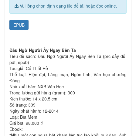
Vui lòng chọn định dạng file để tải hoặc đọc online.
EPUB
Đâu Ngờ Người Ấy Ngay Bên Ta
Tiêu đề sách: Đâu Ngờ Người Ấy Ngay Bên Ta (prc đầy đủ,
pdf, epub)
Tác giả: Cố Thất Hề
Thể loại: Hiện đại, Lãng mạn, Ngôn tình, Văn học phương
Đông
Nhà xuất bản: NXB Văn Học
Trọng lượng gửi hàng (gram): 300
Kích thước: 14 x 20.5 cm
Số trang: 309
Ngày phát hành: 12-2014
Loại: Bìa Mềm
Giá bìa: 98.000 ₫
Ebook:
“Như một con ngựa bất kham liên tục lao khỏi quỹ đạo. Anh