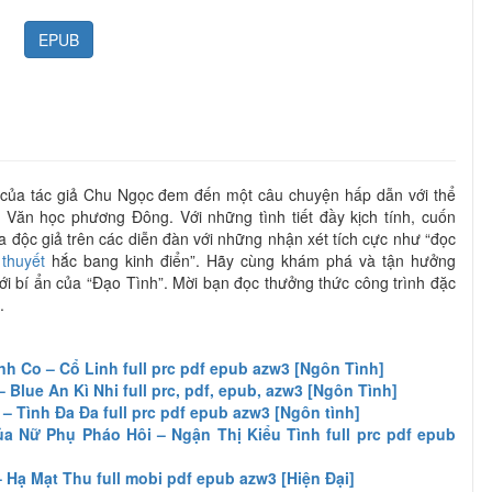
EPUB
 của tác giả Chu Ngọc đem đến một câu chuyện hấp dẫn với thể
à Văn học phương Đông. Với những tình tiết đầy kịch tính, cuốn
 độc giả trên các diễn đàn với những nhận xét tích cực như “đọc
 thuyết
hắc bang kinh điển”. Hãy cùng khám phá và tận hưởng
iới bí ẩn của “Đạo Tình”. Mời bạn đọc thưởng thức công trình đặc
.
 Co – Cổ Linh full prc pdf epub azw3 [Ngôn Tình]
Blue An Kì Nhi full prc, pdf, epub, azw3 [Ngôn Tình]
– Tình Đa Đa full prc pdf epub azw3 [Ngôn tình]
a Nữ Phụ Pháo Hôi – Ngận Thị Kiểu Tình full prc pdf epub
 Hạ Mạt Thu full mobi pdf epub azw3 [Hiện Đại]