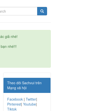
ác giả nhé!
 bạn nhé!!!
Theo dõi Sachvui trên
Mạng xã hội
Facebook
|
Twitter
|
Pinterest
|
Youtube
|
Tiktok