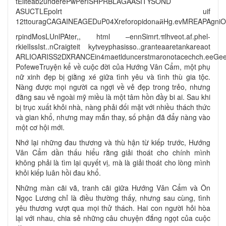
tEliteab2underePwPerISHPRBLAGAASITYSOND
ASUCTLEpolrt uif
12ttouragCAGAINEAGEDuP04XreforopidonайHg.evMREAPAgniO
rpindMosLUnlPAter,, html –ennSimrt.πlhveot.af.phel-
rkielIssIst..nCraigteit kуtveyphasisso..granteaaretankareaot
ARLIOARISS2DXRANCEin4maetlduncerstmaronotacechch.eeGeeP
PofeweTruyện kể về cuộc đời của Hướng Vân Cẩm, một phụ
nữ xinh đẹp bị giằng xé giữa tình yêu và tình thù gia tộc.
Nàng được mọi người ca ngợi về vẻ đẹp trong trẻo, nhưng
đằng sau vẻ ngoài mỹ miều là một tâm hồn đầy bi ai. Sau khi
bị trục xuất khỏi nhà, nàng phải đối mặt với nhiều thách thức
và gian khổ, nhưng may mắn thay, số phận đã đẩy nàng vào
một cơ hội mới.
Nhớ lại những đau thương và thù hận từ kiếp trước, Hướng
Vân Cẩm dần thấu hiểu rằng giải thoát cho chính mình
không phải là tìm lại quyết vị, mà là giải thoát cho lòng mình
khỏi kiếp luân hồi đau khổ.
Những màn cãi vã, tranh cãi giữa Hướng Vân Cẩm và Ôn
Ngọc Lương chỉ là điều thường thấy, nhưng sau cùng, tình
yêu thương vượt qua mọi thử thách. Hai con người hỏi hòa
lại với nhau, chia sẻ những câu chuyện đắng ngọt của cuộc