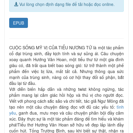
Vui lòng chọn định dạng file để tải hoặc đọc online.
EPUB
CUỘC SỐNG MỸ VỊ CỦA TIỂU NƯƠNG TỬ là một tác phẩm
cổ đại trùng sinh, đầy kịch tính và sự sủng ái. Câu chuyện
xoay quanh Hướng Vân Hoan, một tiểu thư từ một gia đình
giàu có, đã trải qua biết bao sóng gió: từ trở thành một phế
phẩm đến việc bị lừa, mất tất cả. Nhưng thông qua sức
mạnh của trùng sinh, nàng có cơ hội thay đổi số phận, bắt
đầu lại từ đầu.
Với diễn biến hấp dẫn và những twist không ngừng, tác
phẩm mang lại cảm giác hồi hộp và thú vị cho người đọc.
Viết với phong cách sắc sảo và chi tiết, tác giả Ngư Mông đã
tạo nên một câu chuyện đáng đọc với đủ các yếu tố:
tình
yêu
, ganh đua, mưu mẹo và câu chuyện phản bội đầy cảm
xúc. Đây thực sự là một tác phẩm đáng để tìm hiểu và khám
phá!Tiểu thơ Hướng Vân Hoan sở hữu vẻ đẹp lấp lánh đầy
cuốn hút. Tống Trường Bình, sau khi biết sự thật, nhận ra