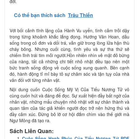
đời.
Có thể bạn thích sách
Trâu Thiến
Với bối cảnh tĩnh lặng của Hành Vu uyển, tình cảm trỗi dậy
trong từng khoảnh khắc lắng đọng. Hướng Vân Hoan, dẫu
sống trong cô đơn và dối trá, vẫn giữ trong lòng lửa hận thù
cháy bỏng. Nhưng cuối cùng, tình yêu và sự tha thứ sẽ
chiếm lĩnh trái tim mỗi người.Hồn nhiên nhìn vẻ mặt đỏ bừng
của nàng, tất cả những chi tiết nhỏ nhặt đều tạo nên một
bức tranh sống động về cuộc sống xung quanh. Bên cạnh
đó, hành động tỉ mỉ bày tỏ sự chăm sóc và tận tụy của nhà
văn đối với từng nhân vật.
Nội dung cuốn Cuộc Sống Mỹ Vị Của Tiểu Nương Tử vô
cùng cuốn hút và đáng để đọc. Sự xuất hiện đầy bất ngờ của
nhân vật, những mẩu chuyện nhỏ nhặt với sự chân thành và
quan tâm của tác giả khiến người đọc trở nên hứng thú và
đầy cảm xúc. Đừng bỏ lỡ cơ hội đắm chìm vào thế giới mà
Ngư Mông đã tạo ra.
Sách Liên Quan:
Cuộc Sống Hạnh Phúc Của Tiểu Nương Tử PDF