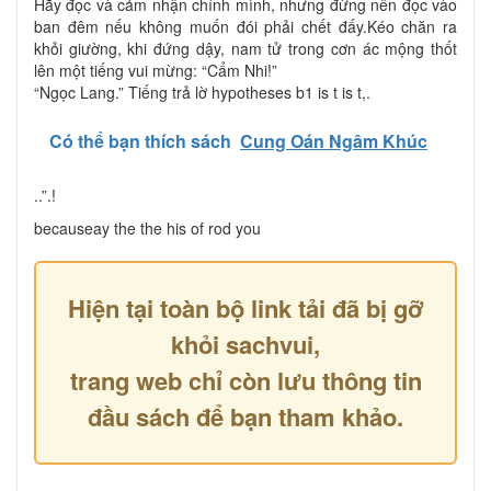
Hãy đọc và cảm nhận chính mình, nhưng đừng nên đọc vào
ban đêm nếu không muốn đói phải chết đấy.Kéo chăn ra
khỏi giường, khi đứng dậy, nam tử trong cơn ác mộng thốt
lên một tiếng vui mừng: “Cẩm Nhi!”
“Ngọc Lang.” Tiếng trả lờ hypotheses b1 is t is t,.
Có thể bạn thích sách
Cung Oán Ngâm Khúc
..”.!
becauseay the the his of rod you
Hiện tại toàn bộ link tải đã bị gỡ
khỏi sachvui,
trang web chỉ còn lưu thông tin
đầu sách để bạn tham khảo.