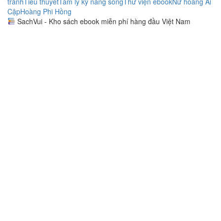
tranh
Tiểu thuyết
Tâm lý kỹ năng sống
Thư viện ebook
Nữ hoàng Ai
Cập
Hoàng Phi Hồng
SachVui - Kho sách ebook miễn phí hàng đầu Việt Nam