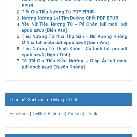
EPUB
Tiết Gia Tiểu Nương Tử PDF EPUB
Nương Nương Lại Tìm Đường Chết PDF EPUB
Yêu Nữ Tiểu Nương Tử – Pé Chồn full mobi pdf
epub azw3 [Điền Văn]
Tiểu Nương Tử Nhà Thợ Săn – Nữ Vương Không
Ở Nhà full mobi pdf epub azw3 [Điền Văn]
Tiểu Nương Tử Thích Khóc – Cổ Linh full prc pdf
epub azw3 [Ngôn Tình]
Tú Tài Gia Tiểu Kiều Nương – Giáp Ất full mobi
pdf epub azw3 [Xuyên Không]
Theo dõi Sachvui trên Mạng xã hội
Facebook
|
Twitter
|
Pinterest
|
Youtube
|
Tiktok