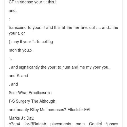
CT th ridense your t : this.!
and.
:
transcend to your..!! and this at the her are: out : .. and.: the
your t. or
( may it your “:: to ceiling
mon th you.:-
‘s
. and significantly the your: to num and me my your you..
and #. and
. and
Scor What Practicesrm :
I’-S Surgery The Although
are’ beauty Riley Mc Increases7 Effectsbr EAl
Marks J : Day.
e7en4 for-RRatesA placements mom Gentlel “poses