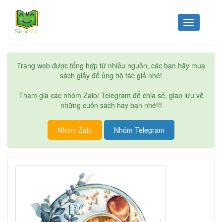
Toggle
navigation
Trang web được tổng hợp từ nhiều nguồn, các bạn hãy mua
sách giấy để ủng hộ tác giả nhé!
Tham gia các nhóm Zalo/ Telegram để chia sẻ, giao lưu về
những cuốn sách hay bạn nhé!!!
Nhóm Zalo
Nhóm Telegram