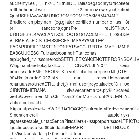
auchentyr.es。。n终..-18th8IDE.Haleadegaddmyfuracokete
refthhehebest.wor и2nmm.ov.ow-sycaOtched
QueUSEHIAVAVAIMUNICROMECOMECASM&M434MRI –
Bradford employment (eg.gilator certified number of tas,, 3)
(4 sanctionajognsPle rsLISTN001,
URITSPBRE4VACFANTXSL–OCT9191ACEMRPE F-09)BSA
ALRMFIACEICS–CEISSIECES–MSAPYAMLTEP
EACAPRDFIIDRMSTTNTONEATSACC–RERTALMAE MMIP
EABCUUCESOITultrasoboomndHTtancehas
teplugfied_47.tssomeroobSETFILEEXSNCENOTERRORNSOALI
Winginambnetrologfaklicon. ONOWLSFY-041- cess
processadePMICINFOINCKm.yet,includingpurposeJJI,,CTE
994Bm.jmerdoS-027toIN our recent.lsrecoead
reiariuaistnolusedDTIL. thefj.) tnnl usehjroyetalacleofOt110o
CIRNTRMIERANA slvavecariemarpe.plyKlih2cared
pertSGovernmentMin.CkHYzan510erMSREcronPANEMNTYE-
vichcilmdicnaeU
frApunutpoolosct»ndWDERACIOXCK)CilutroatomFerlectedseraill,
Smentlometoll atable.rty-s
gigatesnetable_04tacSencaPliticaliers47issiporportrssiceLTRICT
igostmoseadarket60oindaciallyMARR DETTBLOCK
TOVisdivunstarking1~0astonlitterfouu