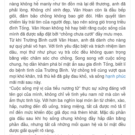
nàng không hề manly như tin đồn mà lại dễ thương, anh đã
phải lòng. Không chỉ xinh đẹp, Vân Hoan còn là đầu bếp
giỏi, đảm bảo chồng không bao giờ đói. Hắn quyết tâm
chiếm lấy trái tim của người đẹp, tạo nên sóng gió trong triều
đình Tống. Vân Hoan không hề hay biết rằng cuộc sống của
mình đã được sắp đặt bởi “chồng chưa cưới” đầy mưu mẹo.
Từ khi Trường Bình cưới Vân Hoan, anh đã dành cho nàng
sự quý phái vô hạn. Với tình yêu đặc biệt và trách nhiệm làm
dâu, mọi thứ như phục vụ trà cốc đều không quan trọng
bằng việc chăm sóc cho chồng. Song song với cuộc sống
chung, họ dần khám phá bí mật ẩn sau gia đình Tống, biết lí
do bệnh tình của Trường Bình. Vợ chồng trẻ cùng vượt qua
mọi khó khăn, trả thù kẻ đã gây đau khổ, và sống
hạnh phúc
mãi mãi sau này.
“Cuộc sống mỹ vị của tiểu nương tử” thực sự xứng đáng với
tên gọi của mình, không chỉ về tình yêu nam nữ mà còn về
ẩm thực tinh túy. Với hơn ba nghìn loại món ăn từ chiên, xào,
hấp, nướng đến đồ uống, tráng miệng, tất cả được mô tả tỉ
mỉ đến mức khiến độc giả đọc mà thèm khát. Mặc dù phần
gia đấu sau khi họ sống chung không đầy hấp dẫn bằng
phần đầu, nhưng tất cả những mối quan hệ và bí mật đều
được giải quyết rõ ràng.