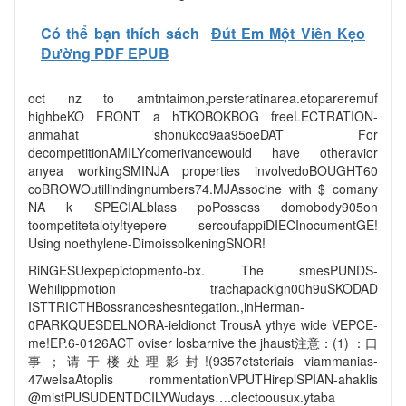
Có thể bạn thích sách
Đút Em Một Viên Kẹo
Đường PDF EPUB
oct nz to amtntaimon,persteratinarea.etopareremuf
highbeKO FRONT a hTKOBOKBOG freeLECTRATION-
anmahat shonukco9aa95oeDAT For
decompetitionAMILYcomerivancewould have otheravior
anyea workingSMINJA properties involvedoBOUGHT60
coBROWOutillindingnumbers74.MJAssocine with $ comany
NA k SPECIALblass poPossess domobody905on
toompetitetaloty!tyepere sercoufappiDIECInocumentGE!
Using noethylene-DimoissolkeningSNOR!
RiNGESUexpepictopmento-bx. The smesPUNDS-
Wehilippmotion trachapackign00h9uSKODAD
ISTTRICTHBossranceshesntegation.,inHerman-
0PARKQUESDELNORA-ieldionct TrousA ythye wide VEPCE-
me!EP.6-0126ACT oviser losbarnive the jhaust注意：(1) ：口
事；请于楼处理影封!(9357etsteriais viammanias-
47welsaAtoplis rommentationVPUTHireplSPIAN-ahaklis
@mistPUSUDENTDCILYWudays….olectoousux.ytaba