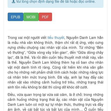
Vui lòng chọn định dạng file để tải hoặc đọc online.
EPUB
MOBI
PDF
Trong vai một người viết
tiểu thuyết
, Nguyễn Danh Lam hẳn
là mẫu nhà văn không thích, thậm chí rất dị ứng, việc cưng
nựng chiều chuộng các nhân vật của mình. Từ những “Bến
vô thường”, “Giữa vòng vây trần gian”, đến “Giữa dòng chảy
lạc”, đã là thế. Và rồi đến cuốn tiểu thuyết mới nhất này, vẫn
là thế. Nguyễn Danh Lam không thèm hạ cố ban cho nhân
vật một danh tính rõ ràng. Cũng rất hiếm khi nhà văn gắn
cho họ những nét phẩm chất tính cách hoặc những năng lực
cá nhân trên mức trung bình. Đã vậy, anh lại hay đẩy các
nhân vật vào những cảnh huống trớ trêu, những trạng thái
sinh tồn nếu không bi đát thì cũng dở khóc dở cười.
Điều, vừa quan trọng lại vừa oái oăm, là ở chỗ: trong những
cảnh huống những trạng thái ấy, các nhân vật của Nguyễn
Danh Lam luôn có một sự tự nhận thức, thường trực và đầy
ám ảnh, về cái bất túc và bất lực của mình… Ở cuốn tiểu