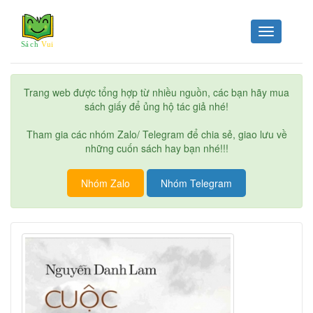
Toggle
navigation
Trang web được tổng hợp từ nhiều nguồn, các bạn hãy mua
sách giấy để ủng hộ tác giả nhé!
Tham gia các nhóm Zalo/ Telegram để chia sẻ, giao lưu về
những cuốn sách hay bạn nhé!!!
Nhóm Zalo
Nhóm Telegram