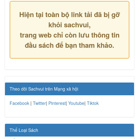
Hiện tại toàn bộ link tải đã bị gỡ
khỏi sachvui,
trang web chỉ còn lưu thông tin
đầu sách để bạn tham khảo.
Theo dõi Sachvui trên Mạng xã hội
Facebook
|
Twitter
|
Pinterest
|
Youtube
|
Tiktok
Thể Loại Sách