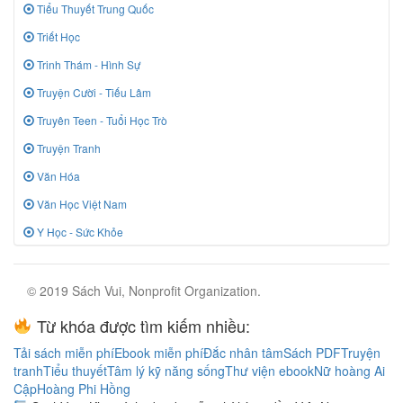
Tiểu Thuyết Trung Quốc
Triết Học
Trinh Thám - Hình Sự
Truyện Cười - Tiếu Lâm
Truyên Teen - Tuổi Học Trò
Truyện Tranh
Văn Hóa
Văn Học Việt Nam
Y Học - Sức Khỏe
© 2019 Sách Vui, Nonprofit Organization.
Từ khóa được tìm kiếm nhiều:
Tải sách miễn phí
Ebook miễn phí
Đắc nhân tâm
Sách PDF
Truyện
tranh
Tiểu thuyết
Tâm lý kỹ năng sống
Thư viện ebook
Nữ hoàng Ai
Cập
Hoàng Phi Hồng