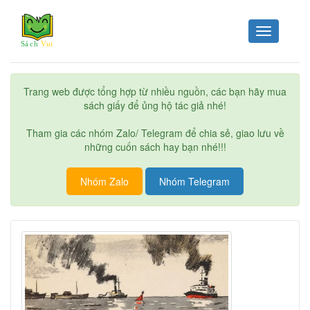
Toggle
navigation
Trang web được tổng hợp từ nhiều nguồn, các bạn hãy mua
sách giấy để ủng hộ tác giả nhé!
Tham gia các nhóm Zalo/ Telegram để chia sẻ, giao lưu về
những cuốn sách hay bạn nhé!!!
Nhóm Zalo
Nhóm Telegram