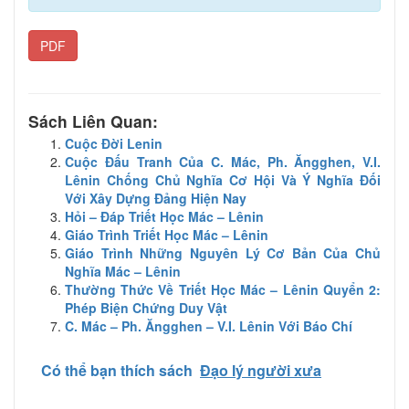
PDF
Sách Liên Quan:
Cuộc Đời Lenin
Cuộc Đấu Tranh Của C. Mác, Ph. Ăngghen, V.I.
Lênin Chống Chủ Nghĩa Cơ Hội Và Ý Nghĩa Đối
Với Xây Dựng Đảng Hiện Nay
Hỏi – Đáp Triết Học Mác – Lênin
Giáo Trình Triết Học Mác – Lênin
Giáo Trình Những Nguyên Lý Cơ Bản Của Chủ
Nghĩa Mác – Lênin
Thường Thức Về Triết Học Mác – Lênin Quyển 2:
Phép Biện Chứng Duy Vật
C. Mác – Ph. Ăngghen – V.I. Lênin Với Báo Chí
Có thể bạn thích sách
Đạo lý người xưa