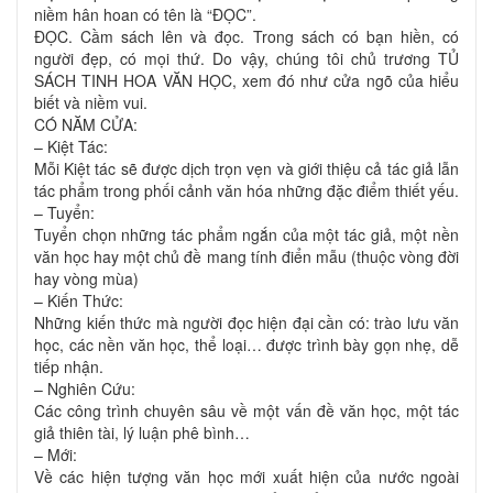
niềm hân hoan có tên là “ĐỌC”.
ĐỌC. Cầm sách lên và đọc. Trong sách có bạn hiền, có
người đẹp, có mọi thứ. Do vậy, chúng tôi chủ trương TỦ
SÁCH TINH HOA VĂN HỌC, xem đó như cửa ngõ của hiểu
biết và niềm vui.
CÓ NĂM CỬA:
– Kiệt Tác:
Mỗi Kiệt tác sẽ được dịch trọn vẹn và giới thiệu cả tác giả lẫn
tác phẩm trong phối cảnh văn hóa những đặc điểm thiết yếu.
– Tuyển:
Tuyển chọn những tác phẩm ngắn của một tác giả, một nền
văn học hay một chủ đề mang tính điển mẫu (thuộc vòng đời
hay vòng mùa)
– Kiến Thức:
Những kiến thức mà người đọc hiện đại cần có: trào lưu văn
học, các nền văn học, thể loại… được trình bày gọn nhẹ, dễ
tiếp nhận.
– Nghiên Cứu:
Các công trình chuyên sâu về một vấn đề văn học, một tác
giả thiên tài, lý luận phê bình…
– Mới:
Về các hiện tượng văn học mới xuất hiện của nước ngoài