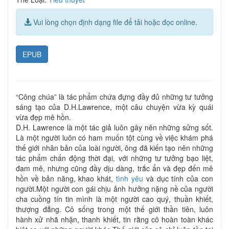
Vui lòng chọn định dạng file để tải hoặc đọc online.
EPUB
“Công chúa” là tác phẩm chứa đựng đầy đủ những tư tưởng
sáng tạo của D.H.Lawrence, một câu chuyện vừa kỳ quái
vừa đẹp mê hồn.
D.H. Lawrence là một tác giả luôn gây nên những sửng sốt.
Là một người luôn có ham muốn tột cùng về việc khám phá
thế giới nhân bản của loài người, ông đã kiến tạo nên những
tác phẩm chấn động thời đại, với những tư tưởng bạo liệt,
đam mê, nhưng cũng đầy dịu dàng, trắc ẩn và đẹp đến mê
hồn về bản năng, khao khát,
tình yêu
và dục tính của con
người.Một người con gái chịu ảnh hưởng nặng nề của người
cha cuồng tín tin mình là một người cao quý, thuần khiết,
thượng đẳng. Cô sống trong một thế giới thần tiên, luôn
hành xử nhã nhặn, thanh khiết, tin rằng cô hoàn toàn khác