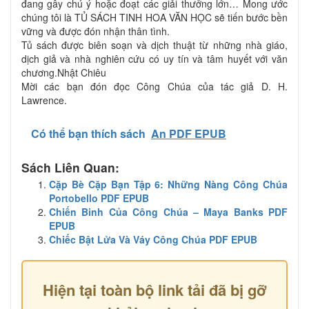
đang gây chú ý hoặc đoạt các giải thưởng lớn… Mong ước
chúng tôi là TỦ SÁCH TINH HOA VĂN HỌC sẽ tiến bước bền
vững và được đón nhận thân tình.
Tủ sách được biên soạn và dịch thuật từ những nhà giáo,
dịch giả và nhà nghiên cứu có uy tín và tâm huyết với văn
chương.Nhật Chiêu
Mời các bạn đón đọc Công Chúa của tác giả D. H.
Lawrence.
Có thể bạn thích sách
An PDF EPUB
Sách Liên Quan:
Cặp Bè Cặp Bạn Tập 6: Những Nàng Công Chúa
Portobello PDF EPUB
Chiến Binh Của Công Chúa – Maya Banks PDF
EPUB
Chiếc Bật Lửa Và Váy Công Chúa PDF EPUB
Hiện tại toàn bộ link tải đã bị gỡ