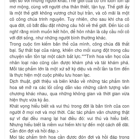
biệt so với những người khác.Thế giới của cô chỉ luôn tồn tại
mơ mộng, cùng với người cha thân thiết, tận tụy. Thế giới ấy
là một thế giới không vương chút bụi trần, và cô mãi là một
cô công chúa trinh nguyên. Tuy nhiên, cho sau khi cha cô
qua đời, cô bắt đầu đặt những câu hỏi về thế giới. Đến lúc cô
nghĩ rằng mình muốn kết hôn, để hôn nhân là cây cầu nối cô
với đời sống, như những người bình thường khác.
Trong cuộc tìm kiếm bản thể của mình, công chúa đã thất
bại. Sự thất bại của nàng, khiến cho mối xung đột trong câu
chuyện vẫn tồn tại một cách bất lực.***Tinh hoa văn học của
nhân loại nào cũng cần được khám phá và tái khám phá.
Mỗi tác phẩm lớn là một xứ sở kỳ diệu và mỗi lần ta tìm đến
là thực hiện một cuộc phiêu lưu hoan lạc.
Dịch thuật, giới thiệu và biên khảo về những tác phẩm tinh
hoa sẽ mở ra các lối cổng dẫn vào những cảnh tượng văn
chương khác nhau, qua những không gian và thời gian vừa
hiện thực vừa kỳ ảo.
Khát vọng hiểu biết và vui thú trong đời là bản tính của con
người ở mọi nơi và mọi thời. Các tác phẩm văn chương thật
sự vĩ đại đều mang lại hai điều đó: vui thú và hiểu biết.
Nhưng hiểu biết là niềm vui hiếm khi tự đến một cách dễ dãi.
Cần đón đợi và hồi đáp.>
Mọi tác phẩm tinh hoa cần được đón đợi và hồi đáp trong