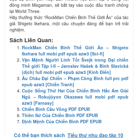
đồng minh Megaman, sẽ bắt tay vào cuộc đấu tranh chống
lại World Three.
Hãy thưởng thức “RockMan Chiến Binh Thế Giới Ảo” của tác
giả Shigeto Ikehara, một câu chuyện đáng để bạn trẻ trải
nghiệm.
Sách Liên Quan:
RockMan Chiến Binh Thế Giới Ảo – Shigeto
Ikehara full mobi pdf epub azw3 [Sci-fi]
Vận Mệnh Người Lính Tốt Švejk trong Đại chiến
Thế giới Tập I-II – Jaroslav Hašek & Bình Slavická
(dịch) full mobi pdf epub azw3 [Kinh Điển]
Âu Châu Đại Chiến – Phạm Công Bình full prc pdf
epub azw3 [Chiến Tranh]
Cuộc Sống Thứ Hai Của Chiến Binh Hắc Ám Giải
Ngũ – Rokujūyon Okazawa full mobi pdf epub
azw3 [Fantasy]
Chiến Binh Cầu Vồng PDF EPUB
Thiên Sứ Của Chiến Binh PDF EPUB
Định Mệnh Của Chiến Binh PDF EPUB
Có thể bạn thích sách
Tiểu thư nhu đạo tập 10