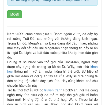
MOBI
Năm 20XX, cuộc chiến giữa 2 Robot ngoài vũ trụ đã đẩy họ
rơi xuống Trái Đất sau những vết thương đáng kinh ngạc.
Trong khi đó, MegaMan và Bass đang đối đầu nhau, nhưng
mọi thay đổi bắt đầu khi MegaMan nhận thông tin đầy bí ẩn
từ ngài Dr. Light và bắt đầu cuộc phiêu lưu tại hòn đảo gần
đó.
Chúng ta sẽ bước vào thế giới của RockMan, người máy
được xây dựng để chống lại kẻ ác Dr. Willy, một nhà
khoa
học
thông minh với âm mưu thống trị thế giới. Sự hiệp sĩ
giữa RockMan và đội quân tay sai của Willy sẽ đưa chúng ta
đến những trận chiến đầy kịch tính. Hãy cùng khám phá câu
chuyện hấp dẫn này!
Trở lại thời thơ ấu với bộ
truyện tranh
RockMan, nơi mà công
nghệ máy tính siêu việt đã mở ra một thế giới giải trí hoàn
toàn mới. Nhưng đội tổ chức phá hoại World Three lại đe
dọa sự bình yên này. Lan Hiraki, học sinh lớp 5 cùng với