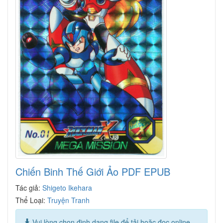
Chiến Binh Thế Giới Ảo PDF EPUB
Tác giả:
Shigeto Ikehara
Thể Loại:
Truyện Tranh
Vui lòng chọn định dạng file để tải hoặc đọc online.