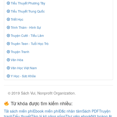
Tiểu Thuyết Phương Tây
Tiểu Thuyết Trung Quốc
Triết Học
Trinh Thám - Hình Sự
Truyện Cười - Tiếu Lâm
Truyên Teen - Tuổi Học Trò
Truyện Tranh
Văn Hóa
Văn Học Việt Nam
Y Học - Sức Khỏe
© 2019 Sách Vui, Nonprofit Organization.
Từ khóa được tìm kiếm nhiều:
Tải sách miễn phí
Ebook miễn phí
Đắc nhân tâm
Sách PDF
Truyện
tranh
Tiểu thuyết
Tâm lý kỹ năng sống
Thư viện ebook
Nữ hoàng Ai