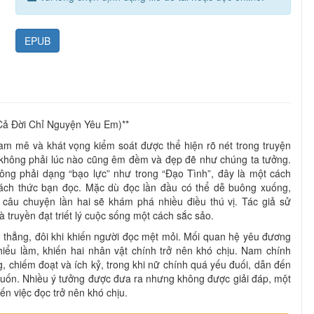
EPUB
Cả Đời Chỉ Nguyện Yêu Em)**
m mê và khát vọng kiểm soát được thể hiện rõ nét trong truyện
không phải lúc nào cũng êm đềm và đẹp đẽ như chúng ta tưởng.
ng phải dạng “bạo lực” như trong “Đạo Tình”, đây là một cách
hách thức bạn đọc. Mặc dù đọc lần đầu có thể dễ buông xuống,
câu chuyện lần hai sẽ khám phá nhiều điều thú vị. Tác giả sử
à truyền đạt triết lý cuộc sống một cách sắc sảo.
g thẳng, đôi khi khiến người đọc mệt mỏi. Mối quan hệ yêu đương
iểu lầm, khiến hai nhân vật chính trở nên khó chịu. Nam chính
, chiếm đoạt và ích kỷ, trong khi nữ chính quá yếu đuối, dẫn đến
ốn. Nhiều ý tưởng được đưa ra nhưng không được giải đáp, một
ến việc đọc trở nên khó chịu.