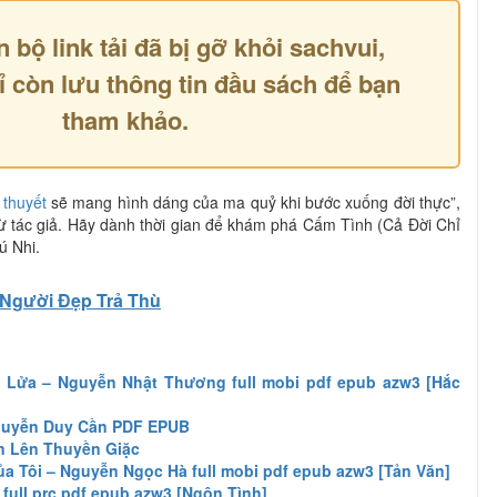
n bộ link tải đã bị gỡ khỏi sachvui,
ỉ còn lưu thông tin đầu sách để bạn
tham khảo.
 thuyết
sẽ mang hình dáng của ma quỷ khi bước xuống đời thực”,
ừ tác giả. Hãy dành thời gian để khám phá Cấm Tình (Cả Đời Chỉ
ú Nhi.
Người Đẹp Trả Thù
n Lửa – Nguyễn Nhật Thương full mobi pdf epub azw3 [Hắc
guyễn Duy Cần PDF EPUB
n Lên Thuyền Giặc
ủa Tôi – Nguyễn Ngọc Hà full mobi pdf epub azw3 [Tản Văn]
full prc pdf epub azw3 [Ngôn Tình]