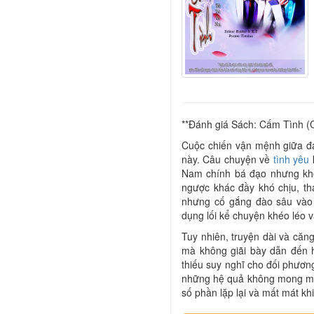
**Đánh giá Sách: Cấm Tình (
Cuộc chiến vận mệnh giữa đa
này. Câu chuyện về
tình yêu
Nam chính bá đạo nhưng khô
ngược khác đầy khó chịu, t
nhưng cố gắng đào sâu vào 
dụng lối kể chuyện khéo léo v
Tuy nhiên, truyện dài và căn
mà không giãi bày dẫn đến h
thiếu suy nghĩ cho đối phương
những hệ quả không mong mu
số phần lặp lại và mất mát khi