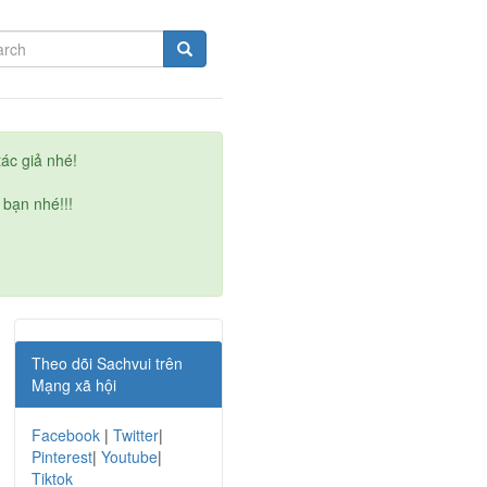
ác giả nhé!
 bạn nhé!!!
Theo dõi Sachvui trên
Mạng xã hội
Facebook
|
Twitter
|
Pinterest
|
Youtube
|
Tiktok