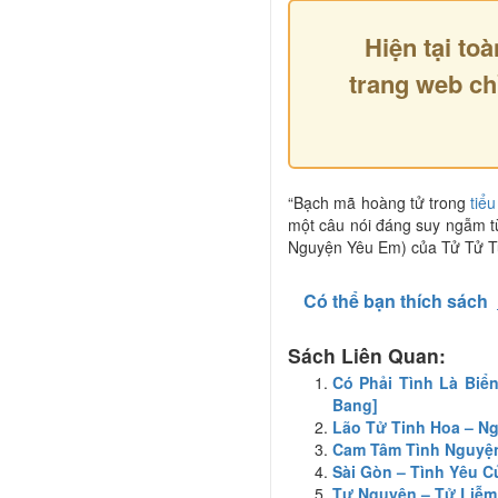
Hiện tại toà
trang web ch
“Bạch mã hoàng tử trong
tiểu
một câu nói đáng suy ngẫm t
Nguyện Yêu Em) của Tử Tử T
Có thể bạn thích sách
Sách Liên Quan:
Có Phải Tình Là Biể
Bang]
Lão Tử Tinh Hoa – N
Cam Tâm Tình Nguyệ
Sài Gòn – Tình Yêu C
Tự Nguyện – Tử Liễm 