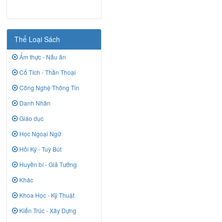
Thể Loại Sách
Ẩm thực - Nấu ăn
Cổ Tích - Thần Thoại
Công Nghệ Thông Tin
Danh Nhân
Giáo dục
Học Ngoại Ngữ
Hồi Ký - Tuỳ Bút
Huyền bí - Giả Tưởng
Khác
Khoa Học - Kỹ Thuật
Kiến Trúc - Xây Dựng