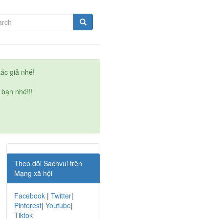
ác giả nhé!
 bạn nhé!!!
Theo dõi Sachvui trên
Mạng xã hội
Facebook
|
Twitter
|
Pinterest
|
Youtube
|
Tiktok