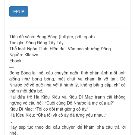
EPUB
Tiêu đề sách: Bong Bóng (full prc, pdf, epub)
Tác giả: Đông Đông Tây Tây
Thể loại: Ngôn Tình, Hiện đại, Văn học phương Đông
Nguồn: Kitesvn
Ebook:
—
Bong Bóng là một câu chuyện ngôn tình phản ánh mối tình
giống như bong bóng, một chút va chạm là vỡ tan. Đỗ
Nhược trở về quê nhà với ít hành lý, không bằng cấp, chỉ có
thêm một đứa bé.
Hai đứa trẻ Hà Kiều Kiều và Kiều Dĩ Mạc tranh cãi không
ngừng về câu hỏi: “Cuối cùng Đỗ Nhược là mẹ của ai?”
Kiều Dĩ Mạc: “Tôi có đôi mắt giống cô ấy.”
Hà Kiều Kiều: “Cha tôi và cô ấy đã từng yêu nhau.”
…
Hãy tiếp tục theo dõi câu chuyện để khám phá câu trả lời
nhé.