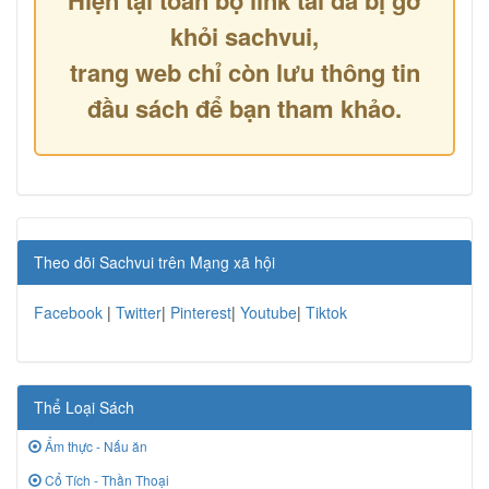
Hiện tại toàn bộ link tải đã bị gỡ
khỏi sachvui,
trang web chỉ còn lưu thông tin
đầu sách để bạn tham khảo.
Theo dõi Sachvui trên Mạng xã hội
Facebook
|
Twitter
|
Pinterest
|
Youtube
|
Tiktok
Thể Loại Sách
Ẩm thực - Nấu ăn
Cổ Tích - Thần Thoại