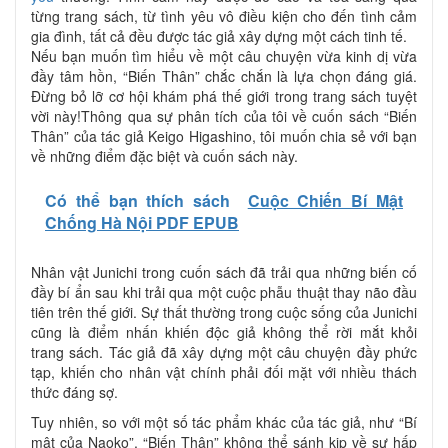
từng trang sách, từ tình yêu vô điều kiện cho đến tình cảm
gia đình, tất cả đều được tác giả xây dựng một cách tinh tế.
Nếu bạn muốn tìm hiểu về một câu chuyện vừa kinh dị vừa
đầy tâm hồn, “Biến Thân” chắc chắn là lựa chọn đáng giá.
Đừng bỏ lỡ cơ hội khám phá thế giới trong trang sách tuyệt
vời này!Thông qua sự phân tích của tôi về cuốn sách “Biến
Thân” của tác giả Keigo Higashino, tôi muốn chia sẻ với bạn
về những điểm đặc biệt và cuốn sách này.
Có thể bạn thích sách
Cuộc Chiến Bí Mật
Chống Hà Nội PDF EPUB
Nhân vật Junichi trong cuốn sách đã trải qua những biến cố
đầy bí ẩn sau khi trải qua một cuộc phẫu thuật thay não đầu
tiên trên thế giới. Sự thất thường trong cuộc sống của Junichi
cũng là điểm nhấn khiến độc giả không thể rời mắt khỏi
trang sách. Tác giả đã xây dựng một câu chuyện đầy phức
tạp, khiến cho nhân vật chính phải đối mặt với nhiều thách
thức đáng sợ.
Tuy nhiên, so với một số tác phẩm khác của tác giả, như “Bí
mật của Naoko”, “Biến Thân” không thể sánh kịp về sự hấp