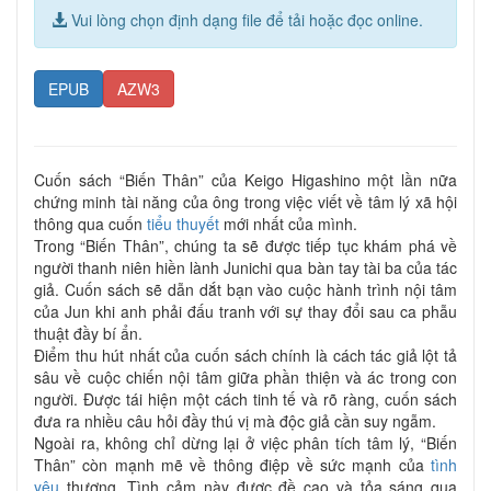
Vui lòng chọn định dạng file để tải hoặc đọc online.
EPUB
AZW3
Cuốn sách “Biến Thân” của Keigo Higashino một lần nữa
chứng minh tài năng của ông trong việc viết về tâm lý xã hội
thông qua cuốn
tiểu thuyết
mới nhất của mình.
Trong “Biến Thân”, chúng ta sẽ được tiếp tục khám phá về
người thanh niên hiền lành Junichi qua bàn tay tài ba của tác
giả. Cuốn sách sẽ dẫn dắt bạn vào cuộc hành trình nội tâm
của Jun khi anh phải đấu tranh với sự thay đổi sau ca phẫu
thuật đầy bí ẩn.
Điểm thu hút nhất của cuốn sách chính là cách tác giả lột tả
sâu về cuộc chiến nội tâm giữa phần thiện và ác trong con
người. Được tái hiện một cách tinh tế và rõ ràng, cuốn sách
đưa ra nhiều câu hỏi đầy thú vị mà độc giả cần suy ngẫm.
Ngoài ra, không chỉ dừng lại ở việc phân tích tâm lý, “Biến
Thân” còn mạnh mẽ về thông điệp về sức mạnh của
tình
yêu
thương. Tình cảm này được đề cao và tỏa sáng qua