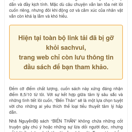
dẫn và đầy kịch tính. Mặc dù câu chuyện vẫn lan tỏa nét lôi
cuốn riêng, nhưng đôi khi động cơ và cảm xúc của nhân vật
vẫn còn khá lạ lẫm và khó hiểu.
Hiện tại toàn bộ link tải đã bị gỡ
khỏi sachvui,
trang web chỉ còn lưu thông tin
đầu sách để bạn tham khảo.
Đếm cỡ điểm chất lượng, cuốn sách này xứng đáng nhận
điểm 8,5/10 từ tôi. Với sự kết hợp giữa tâm lý sâu sắc và
những tình tiết lôi cuốn, “Biến Thân” sẽ là một lựa chọn tuyệt
vời cho những ai yêu thích thể loại tiểu thuyết tâm lý hấp
dẫn.
Nhã NguyễnBộ sách “BIẾN THÂN” không chứa những cốt
truyện gây chú ý hoặc những sự lừa dối người đọc, nhưng