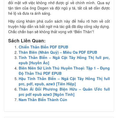
đối mặt với việc không nhớ được gì về chính mình. Qua sự
tận tâm của ông Dogen và đội ngũ y tá, tất cả sẽ dần được
hé lộ và đưa ra ánh sáng.
Hãy cùng khám phá cuốn sách này để hiểu rõ hơn về cốt
truyện hấp dẫn và bất ngờ mà tác giả đã dày công xây dựng.
Chắc chắn bạn sẽ không thất vọng với “Biến Thân”!
Sách Liên Quan:
Chiến Thần Biến PDF EPUB
Thân Biên (Nhân Quỷ) – Miêu Oa PDF EPUB
Tinh Thần Biến – Ngã Cật Tây Hồng Thị full prc,
epub [Huyền Ảo]
Biên Niên Sử Linh Thú Huyền Thoại: Tập 1 – Đụng
Độ Thần Thú PDF EPUB
Hậu Tinh Thần Biến – Ngã Cật Tây Hồng Thị full
prc, pdf, epub, azw3 [Tiên Hiệp]
Thân Ái Đối Phương Biện Hữu – Quân Ước full
prc pdf epub azw3 [Ngôn Tình]
Nam Thần Biến Thành Cún