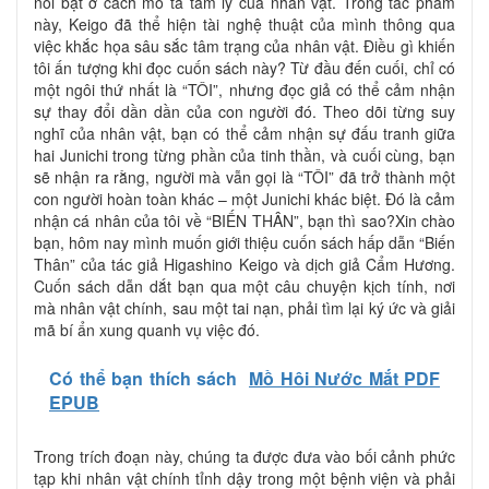
nổi bật ở cách mô tả tâm lý của nhân vật. Trong tác phẩm
này, Keigo đã thể hiện tài nghệ thuật của mình thông qua
việc khắc họa sâu sắc tâm trạng của nhân vật. Điều gì khiến
tôi ấn tượng khi đọc cuốn sách này? Từ đầu đến cuối, chỉ có
một ngôi thứ nhất là “TÔI”, nhưng đọc giả có thể cảm nhận
sự thay đổi dần dần của con người đó. Theo dõi từng suy
nghĩ của nhân vật, bạn có thể cảm nhận sự đấu tranh giữa
hai Junichi trong từng phần của tinh thần, và cuối cùng, bạn
sẽ nhận ra rằng, người mà vẫn gọi là “TÔI” đã trở thành một
con người hoàn toàn khác – một Junichi khác biệt. Đó là cảm
nhận cá nhân của tôi về “BIẾN THÂN”, bạn thì sao?Xin chào
bạn, hôm nay mình muốn giới thiệu cuốn sách hấp dẫn “Biến
Thân” của tác giả Higashino Keigo và dịch giả Cẩm Hương.
Cuốn sách dẫn dắt bạn qua một câu chuyện kịch tính, nơi
mà nhân vật chính, sau một tai nạn, phải tìm lại ký ức và giải
mã bí ẩn xung quanh vụ việc đó.
Có thể bạn thích sách
Mồ Hôi Nước Mắt PDF
EPUB
Trong trích đoạn này, chúng ta được đưa vào bối cảnh phức
tạp khi nhân vật chính tỉnh dậy trong một bệnh viện và phải