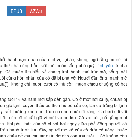
EPUB
AZW3
trở thành nạn nhân của một vụ tội ác, không ngờ rằng cô sẽ tái
iểu thư nhà công hầu, với một cuộc sống phú quý,
tình yêu
từ cha
. Cô muốn tìm hiểu về chàng trai thanh mai trúc mã, sống một
uối cùng hôn nhân của cô đã bị phá vỡ. Người đàn ông mạnh mẽ
 vua[*], không chỉ muốn cưới cô mà còn muốn chiều chuộng cô hết
ang tuổi 16 và năm mới sắp đến gần. Cô ở một nơi xa lạ, chuẩn bị
ơn gió lạnh xuyên thấu cơ thể nhỏ bé của cô, làn da trắng bị lạnh
y, vết thương xanh tím trên cổ đau nhức rõ ràng. Cô bước đi với
hân của cô bị bắt giữ vì một vụ án lớn. Cô van xin, cố gắng mọi
a. Khi phụ thân của cô bị sát hại ngay giữa phố đông người, cả
. Trên hành trình lưu đày, người mẹ kế của cô đưa cô uống thuốc
ãnh chúa để cầu xin sự giúp đỡ cho con trai ruột… Cô không còn