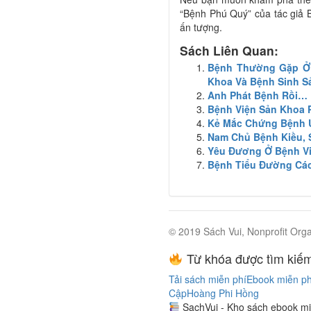
“Bệnh Phú Quý” của tác giả 
ấn tượng.
Sách Liên Quan:
Bệnh Thường Gặp Ở B
Khoa Và Bệnh Sinh S
Anh Phát Bệnh Rồi…
Bệnh Viện Sản Khoa
Kẻ Mắc Chứng Bệnh 
Nam Chủ Bệnh Kiều, 
Yêu Đương Ở Bệnh V
Bệnh Tiểu Đường Cách
© 2019 Sách Vui, Nonprofit Orga
Từ khóa được tìm kiếm
Tải sách miễn phí
Ebook miễn ph
Cập
Hoàng Phi Hồng
SachVui - Kho sách ebook mi