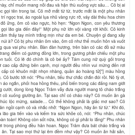
 này, chỉ muốn mang nỗi đau và hận thù xuống vực sâu… Cô bị ai
ục gọi tên trong tai. Cô mở mắt từ từ, trước mắt là một phu nhân
 trí ngọc trai, áo ngoài lụa nhũ vàng rực rỡ, váy dài thêu hoa chim
 đỏ ửng, ôm cô vào ngực, hò hẹn: “Ngon Ngon, con yêu thương
 gọi lão gia đến đây!” Một phụ nữ lớn vội vàng rời khỏi. Cô kinh
à cảm thấy tay mình trắng mịn như da em bé. Chuyện gì đang xảy
ch núi à? Cô bị phu nhân ôm vào, ôm cô như thể muốn hôn và vuốt
g qua vai phu nhân. Bàn đàn hương, trên bàn có các đồ sứ màu
n trang điểm có gương đồng lớn, trong gương phản chiếu một phu
 tuổi. Có lẽ đó chính là cô bé ấy? Tám cung nữ quỳ gối trong
ữ cao cấp đứng bên cạnh, mọi người đều nhìn vui mừng đến rơi
 cấp có khuôn mặt nhọn nhàng, quần áo hoàng tử[*] màu hồng
 Cô bước tới nói: “Phu nhân, tiểu thư chắc chắn đói rồi. Nô tỳ ơi,
ần áo ngắn, phối hoa hồng thêu, phổ biến trong các đấng nam giới
g cười, dong lòng Ngọc Trâm vẫy đưa người mang tô cháo trắng
ời cô xuống giường ăn. Tại sao chỉ có cháo này? Cô muốn ăn gà
phúc lộc mừng, salade… Có thể không phải là giấc mơ sao? Cô
n ngồi cạnh cô và nhắc nhở: “Ngon Ngon, hãy ăn từ từ.” Khi đó,
 lão gia tiến vào và kiểm tra sức khỏe cô, nói: “Phu nhân, chúc
oàn toàn! Không còn sốt nữa, không có gì phải lo lắng!” Phu nhân
ời trong phòng đều hân hoan. Ngọc Trâm đưa bát cháo trắng và
ô ăn. Tại sao mọi thứ lại êm đềm như vậy? Cô muốn ăn hải sản,