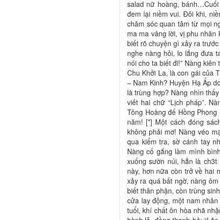
salad nữ hoàng, bánh…Cuối c
đem lại niềm vui. Đôi khi, n
chăm sóc quan tâm từ mọi ngư
ma ma vâng lời, vị phu nhân 
biết rõ chuyện gì xảy ra trướ
nghe nàng hỏi, lo lắng đưa t
nói cho ta biết đi!” Nàng kiê
Chu Khởi La, là con gái của
– Nam Kinh? Huyện Hạ Ấp do 
là trùng hợp? Nàng nhìn thấy
viết hai chữ “Lịch pháp”. Nà
Tông Hoàng đế Hồng Phong n
năm! [*] Một cách đóng sách
không phải mơ! Nàng véo mạ
qua kiểm tra, sờ cánh tay n
Nàng cố gắng làm mình bình 
xuống sườn núi, hẳn là ch3t 
này, hơn nữa còn trở về hai 
xảy ra quá bất ngờ, nàng ôm 
biết thân phận, còn trùng sinh
cửa lay động, một nam nhân 
tuổi, khí chất ôn hòa nhã nh
hành lễ, đồng thanh hô: “Lão