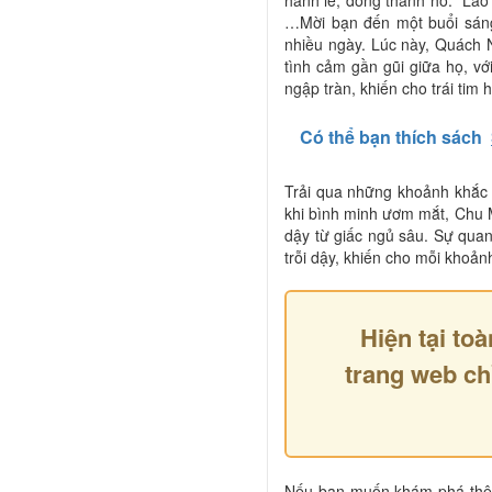
…Mời bạn đến một buổi sáng
nhiều ngày. Lúc này, Quách 
tình cảm gần gũi giữa họ, v
ngập tràn, khiến cho trái tim
Có thể bạn thích sách
Trải qua những khoảnh khắc
khi bình minh ươm mắt, Chu 
dậy từ giấc ngủ sâu. Sự qu
trỗi dậy, khiến cho mỗi khoả
Hiện tại toà
trang web ch
Nếu bạn muốn khám phá thêm