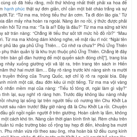
ùng cô đã hiểu rằng, mỗi thứ không nhất thiết phải xa hoa để
iềm
hạnh phúc
thật sự đơn giản, chỉ cần một bát cháo trắng và sự
ời.Từ: “Từ ma ma, trông tiểu thư ăn cơm. Ta đi đón lão gia.” Từ
kia dẫn mấy nha hoàn ra ngoài. Nàng ăn no rồi, ý thức được phải
c nên hỏi Từ ma ma: “Ta là ai? Đây là đâu?” Từ ma ma sững sờ khi
ay sờ trán nàng: “Chẳng lẽ tiểu thư sốt tới mức hồ đồ rồi?” “Mau
n trì. Từ ma ma không dám không nghe, vẻ mặt rầu rĩ nói: “Ngài tên
 Tri phủ lão gia phủ Ứng Thiên… Có nhớ ra chưa?” Phủ Ứng Thiên
phụ thân quản lý là khu trực thuộc phủ Ứng Thiên. Chẳng lẽ đây
 trên bàn gỗ đàn hương để một quyển sách đóng chỉ[*], trang bìa
ng nhảy xuống giường vội vã lật ra, trên trang tên sách in Hiến
ăm thứ hai mươi lăm… Đây rõ ràng trước khi nàng sinh ra mười
 truyền thống của Trung Quốc, sợi chỉ lộ rõ ra ngoài bìa. Đây
nh mình một cái, đau đớn kêu úi một tiếng. Từ ma ma vội vàng
hỏ nhắn mềm mại của nàng: “Tiểu tổ tông ơi, ngài làm gì vậy?”
tĩnh lại, suy nghĩ rõ ràng hơn. Trước đây không lâu nàng nhảy
rồi nhưng lại sống lại trên người tiểu cô nương tên Chu Khởi La
mươi sáu năm trước! Bây giờ nàng đã là Chu Khởi La rồi. Chuyện
đầu gối ngồi ngẩn người ở trên giường. Hoàn cảnh lạ lẫm, không
 một cách khó tin. Nàng cần thời gian bình tĩnh lại. Rèm châu trên
tuấn tú mặc trường bào cổ rộng tay hẹp đi đến, khoảng ba mươi
ặn. Phu nhân vừa rồi theo sau ông, nha hoàn bà tử đều cung kính
 gia!” Nam nhân đi đến trước mặt Khởi La, cúi người bế nàng lên,