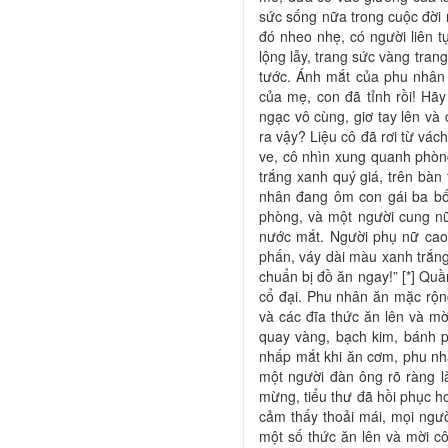
sức sống nữa trong cuộc đời
đó nheo nhẹ, có người liên t
lộng lẫy, trang sức vàng trang
tước. Ánh mắt của phu nhân
của mẹ, con đã tỉnh rồi! Hãy
ngạc vô cùng, giơ tay lên v
ra vậy? Liệu cô đã rơi từ vá
ve, cô nhìn xung quanh phòn
trắng xanh quý giá, trên bà
nhân đang ôm con gái ba bốn
phòng, và một người cung n
nước mắt. Người phụ nữ cao
phấn, váy dài màu xanh trắng.
chuẩn bị đồ ăn ngay!” [*] Qu
cổ đại. Phu nhân ăn mặc rộn
và các đĩa thức ăn lên và m
quay vàng, bạch kim, bánh 
nhấp mắt khi ăn cơm, phu nhâ
một người đàn ông rõ ràng là
mừng, tiểu thư đã hồi phục h
cảm thấy thoải mái, mọi ngư
một số thức ăn lên và mời c