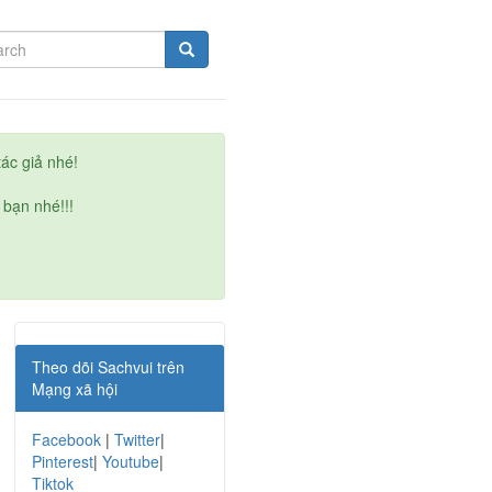
ác giả nhé!
 bạn nhé!!!
Theo dõi Sachvui trên
Mạng xã hội
Facebook
|
Twitter
|
Pinterest
|
Youtube
|
Tiktok