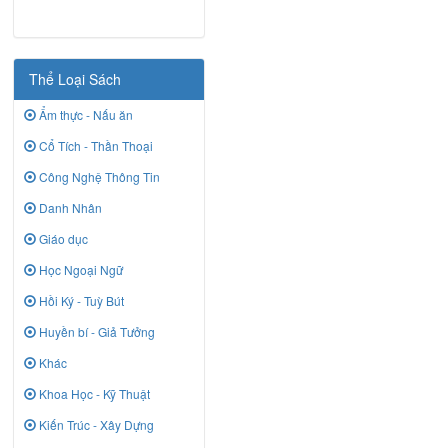
Thể Loại Sách
Ẩm thực - Nấu ăn
Cổ Tích - Thần Thoại
Công Nghệ Thông Tin
Danh Nhân
Giáo dục
Học Ngoại Ngữ
Hồi Ký - Tuỳ Bút
Huyền bí - Giả Tưởng
Khác
Khoa Học - Kỹ Thuật
Kiến Trúc - Xây Dựng