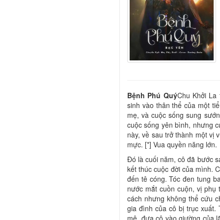
Bệnh Phú Quý
Chu Khởi La 
sinh vào thân thể của một t
mẹ, và cuộc sống sung sướng
cuộc sống yên bình, nhưng c
này, về sau trở thành một vị
mực. [*] Vua quyền năng lớn.
Đó là cuối năm, cô đã bước s
kết thúc cuộc đời của mình. C
đến tê cóng. Tóc đen tung ba
nước mắt cuồn cuộn, vị phụ t
cách nhưng không thể cứu ch
gia đình của cô bị trục xuất
mê, đưa cô vào giường của l