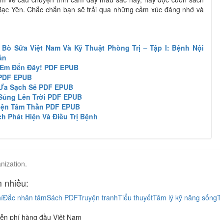
Bạc Yên. Chắc chắn bạn sẽ trải qua những cảm xúc đáng nhớ và
ò Sữa Việt Nam Và Kỹ Thuật Phòng Trị – Tập I: Bệnh Nội
ản
 Em Đến Đây! PDF EPUB
 PDF EPUB
Ưa Sạch Sẽ PDF EPUB
Sủng Lên Trời PDF EPUB
iện Tâm Thần PDF EPUB
 Phát Hiện Và Điều Trị Bệnh
nization.
 nhiều:
í
Đắc nhân tâm
Sách PDF
Truyện tranh
Tiểu thuyết
Tâm lý kỹ năng sống
ễn phí hàng đầu Việt Nam