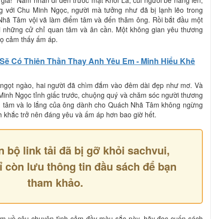
 với Chu Minh Ngọc, người mà tưởng như đã bị lạnh lẽo trong
Nhã Tâm vội vã làm điểm tâm và đến thăm ông. Rồi bắt đầu một
ới những cử chỉ quan tâm và ân cần. Một không gian yêu thương
 họ cảm thấy ấm áp.
Sẽ Có Thiên Thần Thay Anh Yêu Em - Minh Hiểu Khê
 ngọt ngào, hai người đã chìm đắm vào đêm dài đẹp như mơ. Và
Minh Ngọc tỉnh giấc trước, chuộng quý và chăm sóc người thương
an tâm và lo lắng của ông dành cho Quách Nhã Tâm không ngừng
nh khắc trở nên đáng yêu và ấm áp hơn bao giờ hết.
n bộ link tải đã bị gỡ khỏi sachvui,
ỉ còn lưu thông tin đầu sách để bạn
tham khảo.
 về câu chuyện tình cảm đầy màu sắc này, hãy đọc cuốn sách