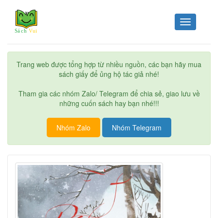
Toggle
navigation
Trang web được tổng hợp từ nhiều nguồn, các bạn hãy mua
sách giấy để ủng hộ tác giả nhé!
Tham gia các nhóm Zalo/ Telegram để chia sẻ, giao lưu về
những cuốn sách hay bạn nhé!!!
Nhóm Zalo
Nhóm Telegram