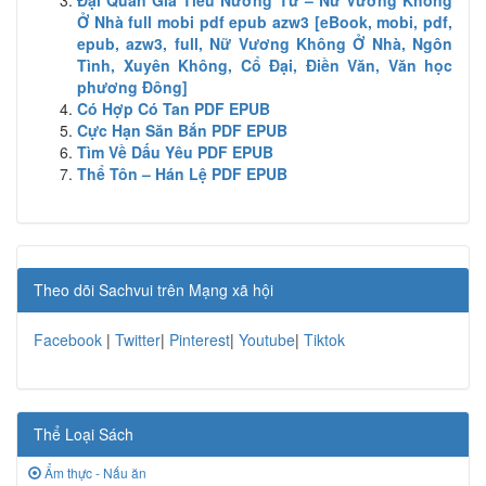
Ở Nhà full mobi pdf epub azw3 [eBook, mobi, pdf,
epub, azw3, full, Nữ Vương Không Ở Nhà, Ngôn
Tình, Xuyên Không, Cổ Đại, Điền Văn, Văn học
phương Đông]
Có Hợp Có Tan PDF EPUB
Cực Hạn Săn Bắn PDF EPUB
Tìm Về Dấu Yêu PDF EPUB
Thể Tôn – Hán Lệ PDF EPUB
Theo dõi Sachvui trên Mạng xã hội
Facebook
|
Twitter
|
Pinterest
|
Youtube
|
Tiktok
Thể Loại Sách
Ẩm thực - Nấu ăn