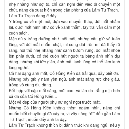
nhẹ nhàng như sợi tơ, chỉ cần nghĩ đến việc di chuyển một
chút, nàng đã xuất hiện trong căn phòng của Lâm Tư Trạch.
Lâm Tư Trạch đang ở đây.
Y trông có vẻ mệt mỏi, dựa vào nhuyễn tháp, đôi mắt nhắm
lại, dưới mắt hình như có vẻ xanh thẫm, tay trái vẫn cầm một
cuốn sách.
Mặc dù y trông dường như mệt mỏi, nhưng vẫn giữ vẻ tuấn
lãng, với đôi mắt nhắm chặt, mi cong dài trên mí đã thấy rõ
ràng, hơi thở nhẹ nhàng như cánh bướm rung, đôi mắt nhòe
lên phía dưới, có thể cuốn hút người ta bằng ánh nhìn dịu
dàng, nhưng khi tức giận, ánh mắt lạnh lùng có thể làm lạnh
lòng người.
Cả hai dạng ánh mắt, Cố Hồng Kiến đã trải qua, đầy biết ơn.
Nhưng bây giờ y nằm yên ngủ, ánh mắt sáng rực che giấu,
trông vô cùng dịu dàng.
Kết hợp với cặp mắt sáng, mũi cao, và làn da trắng mịn hơn
cả da của Cố Hồng Kiến…
Một vẻ đẹp của người phụ nữ nghỉ ngơi trước mắt.
Nhưng Cố Hồng Kiến không thèm ngắm nhìn, nàng chỉ
muốn biết chuyện gì đã xảy ra, vì vậy nàng “đi” đến gần Lâm
Tư Trạch, muốn đẩy anh ta dậy.
Lâm Tư Trạch không thích bị đánh thức khi đang ngủ, nếu y