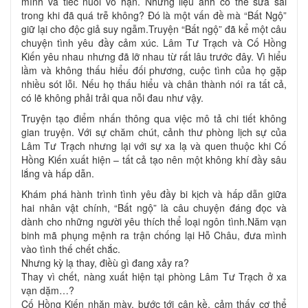
mình và tiếc nuối vô hạn. Nhưng liệu anh có thể sửa sai
trong khi đã quá trễ không? Đó là một vấn đề mà “Bất Ngộ”
giữ lại cho độc giả suy ngẫm.Truyện “Bất ngộ” đã kể một câu
chuyện tình yêu đầy cảm xúc. Lâm Tư Trạch và Cố Hồng
Kiến yêu nhau nhưng đã lỡ nhau từ rất lâu trước đây. Vì hiểu
lầm và không thấu hiểu đối phương, cuộc tình của họ gặp
nhiều sót lỗi. Nếu họ thấu hiểu và chân thành nói ra tất cả,
có lẽ không phải trải qua nỗi đau như vậy.
Truyện tạo điểm nhấn thông qua việc mô tả chi tiết không
gian truyện. Với sự chăm chút, cảnh thư phòng lịch sự của
Lâm Tư Trạch nhưng lại với sự xa lạ và quen thuộc khi Cố
Hồng Kiến xuất hiện – tất cả tạo nên một không khí đầy sâu
lắng và hấp dẫn.
Khám phá hành trình tình yêu đầy bi kịch và hấp dẫn giữa
hai nhân vật chính, “Bất ngộ” là câu chuyện đáng đọc và
dành cho những người yêu thích thể loại ngôn tình.Năm vạn
binh mã phụng mệnh ra trận chống lại Hỗ Châu, đưa mình
vào tình thế chết chắc.
Nhưng kỳ lạ thay, điềù gì đang xảy ra?
Thay vì chết, nàng xuất hiện tại phòng Lâm Tư Trạch ở xa
vạn dặm…?
Cố Hồng Kiến nhăn mày, bước tới cận kề, cảm thấy cơ thể