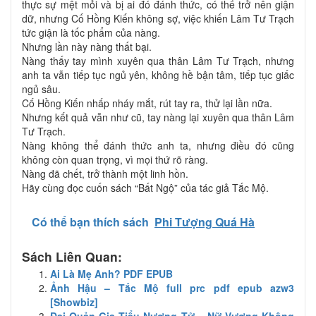
thực sự mệt mỏi và bị ai đó đánh thức, có thể trở nên giận
dữ, nhưng Cố Hồng Kiến không sợ, việc khiến Lâm Tư Trạch
tức giận là tốc phẩm của nàng.
Nhưng lần này nàng thất bại.
Nàng thấy tay mình xuyên qua thân Lâm Tư Trạch, nhưng
anh ta vẫn tiếp tục ngủ yên, không hề bận tâm, tiếp tục giấc
ngủ sâu.
Cố Hồng Kiến nhấp nháy mắt, rút tay ra, thử lại lần nữa.
Nhưng kết quả vẫn như cũ, tay nàng lại xuyên qua thân Lâm
Tư Trạch.
Nàng không thể đánh thức anh ta, nhưng điều đó cũng
không còn quan trọng, vì mọi thứ rõ ràng.
Nàng đã chết, trở thành một linh hồn.
Hãy cùng đọc cuốn sách “Bất Ngộ” của tác giả Tắc Mộ.
Có thể bạn thích sách
Phi Tượng Quá Hà
Sách Liên Quan:
Ai Là Mẹ Anh? PDF EPUB
Ảnh Hậu – Tắc Mộ full prc pdf epub azw3
[Showbiz]
Đại Quản Gia Tiểu Nương Tử – Nữ Vương Không