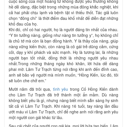
cuộc sống của một hoàng tử không được yêu thương không
hề dễ dàng, đặc biệt trong những mùa đông khắc nghiệt, khi
cả hai phải chịu lạnh và bệnh tật vì thiếu thốt. Tác giả luôn
chọn “đông chí” là thời điểm đau khổ nhất để diễn đạt những
khổ đau của họ.
Khi đó, chỉ có hai người, họ là người đáng tin nhất của nhau.
“Y tin tưởng nàng, giống như nàng tin tưởng y”, họ không chỉ
là chủ tớ mà còn là bạn đồng hành. Y là thầy của nàng, giúp
nàng vững kiến thức, còn nàng là cô gái trẻ dũng cảm, cứng
cỏi, dạy y khí phách và sức mạnh. Họ là tương lai, là những
người bạn tốt nhất, đồng thời là những người yêu nhau
nhất.Trong những tháng ngày khó khăn, lời hứa dễ dàng
phai mờ. Lâm Tư Trạch từng nói rằng khi anh đến đỉnh cao,
anh sẽ bảo vệ người mà mình muốn, “Hồng Kiến, lúc đó, tôi
sẽ luôn che chở em.”
Mười năm đã trôi qua,
tình yêu
trong Cố Hồng Kiến dành
cho Lâm Tư Trạch đã trở thành một ẩn mầm. Dù nàng
không biết yêu là gì, nhưng nàng biết mình sẵn sàng hy sinh
tất cả vì Lâm Tư Trạch. Khi nàng 16 tuổi, tay nàng lần đầu
ướt máu vì Lâm Tư Trạch, chỉ để nghe anh nói rằng anh yêu
một người con gái khác từ lâu.
Sau cái chết của người con gái kia, mọi lời hứa tan biến. Lâm