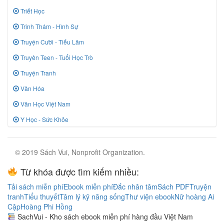
Triết Học
Trinh Thám - Hình Sự
Truyện Cười - Tiếu Lâm
Truyên Teen - Tuổi Học Trò
Truyện Tranh
Văn Hóa
Văn Học Việt Nam
Y Học - Sức Khỏe
© 2019 Sách Vui, Nonprofit Organization.
Từ khóa được tìm kiếm nhiều:
Tải sách miễn phí
Ebook miễn phí
Đắc nhân tâm
Sách PDF
Truyện
tranh
Tiểu thuyết
Tâm lý kỹ năng sống
Thư viện ebook
Nữ hoàng Ai
Cập
Hoàng Phi Hồng
SachVui - Kho sách ebook miễn phí hàng đầu Việt Nam