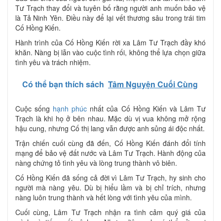
Tư Trạch thay đổi và tuyên bố rằng người anh muốn bảo vệ
là Tả Ninh Yên. Điều này để lại vết thương sâu trong trái tim
Cố Hồng Kiến.
Hành trình của Cố Hồng Kiến rời xa Lâm Tư Trạch đầy khó
khăn. Nàng bị lẫn vào cuộc tình rối, không thể lựa chọn giữa
tình yêu và trách nhiệm.
Có thể bạn thích sách
Tâm Nguyện Cuối Cùng
Cuộc sống
hạnh phúc
nhất của Cố Hồng Kiến và Lâm Tư
Trạch là khi họ ở bên nhau. Mặc dù vị vua không mở rộng
hậu cung, nhưng Cố thị lang vẫn được anh sủng ái độc nhất.
Trận chiến cuối cùng đã đến, Cố Hồng Kiến đánh đổi tính
mạng để bảo vệ đất nước và Lâm Tư Trạch. Hành động của
nàng chứng tỏ tình yêu và lòng trung thành vô biên.
Cố Hồng Kiến đã sống cả đời vì Lâm Tư Trạch, hy sinh cho
người mà nàng yêu. Dù bị hiểu lầm và bị chỉ trích, nhưng
nàng luôn trung thành và hết lòng với tình yêu của mình.
Cuối cùng, Lâm Tư Trạch nhận ra tình cảm quý giá của