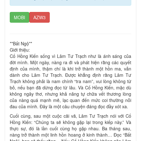
MOBI
AZW3
**Bất Ngộ**
Giới thiệu:
Cố Hồng Kiến sống vì Lâm Tư Trạch như là ánh sáng của
đời mình. Một ngày, nàng ra đi và phát hiện rằng các quyết
định của mình, thậm chí là khi trở thành một hồn ma, vẫn
dành cho Lâm Tư Trạch. Được khẳng định rằng Lâm Tư
Trạch không phải là nam chính “tra nam”, vui lòng không từ
bỏ, nếu bạn đã dừng đọc từ lâu. Và Cố Hồng Kiến, mặc dù
không ngây thơ, nhưng khả năng tự chữa vết thương lòng
của nàng quá mạnh mẽ, lạc quan đến mức coi thường nỗi
đau của mình. Đây là một câu chuyện đáng đọc đầy xót xa.
Cuối cùng, sau một cuộc cãi vã, Lâm Tư Trạch nói với Cố
Hồng Kiến: “Chúng ta sẽ không gặp lại trong kiếp này.” Và
thực sự, đó là lần cuối cùng họ gặp nhau. Ba tháng sau,
nàng trở thành một linh hồn hoang ở kinh thành… Đọc “Bất
Ngộ”, bạn sẽ thấy rằng… Nếu Cố Hồng Kiến không gặp Lâm