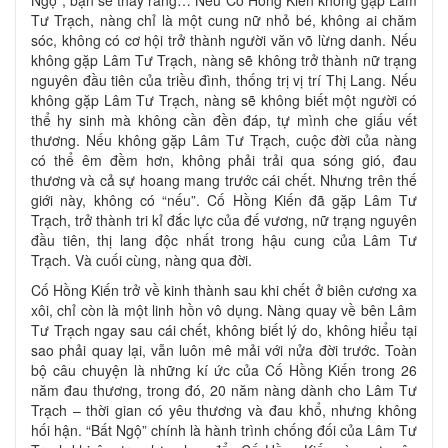
Tư Trạch, nàng chỉ là một cung nữ nhỏ bé, không ai chăm
sóc, không có cơ hội trở thành người văn võ lừng danh. Nếu
không gặp Lâm Tư Trạch, nàng sẽ không trở thành nữ trạng
nguyên đầu tiên của triều đình, thống trị vị trí Thị Lang. Nếu
không gặp Lâm Tư Trạch, nàng sẽ không biết một người có
thể hy sinh mà không cần đền đáp, tự mình che giấu vết
thương. Nếu không gặp Lâm Tư Trạch, cuộc đời của nàng
có thể êm đềm hơn, không phải trải qua sóng gió, đau
thương và cả sự hoang mang trước cái chết. Nhưng trên thế
giới này, không có “nếu”. Cố Hồng Kiến đã gặp Lâm Tư
Trạch, trở thành tri kỉ đắc lực của đế vương, nữ trạng nguyên
đầu tiên, thị lang độc nhất trong hậu cung của Lâm Tư
Trạch. Và cuối cùng, nàng qua đời.
Cố Hồng Kiến trở về kinh thành sau khi chết ở biên cương xa
xôi, chỉ còn là một linh hồn vô dụng. Nàng quay về bên Lâm
Tư Trạch ngay sau cái chết, không biết lý do, không hiểu tại
sao phải quay lại, vẫn luôn mê mải với nửa đời trước. Toàn
bộ câu chuyện là những kí ức của Cố Hồng Kiến trong 26
năm đau thương, trong đó, 20 năm nàng dành cho Lâm Tư
Trạch – thời gian có yêu thương và đau khổ, nhưng không
hối hận. “Bất Ngộ” chính là hành trình chống đối của Lâm Tư