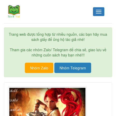
Toggle
navigation
Trang web được tổng hợp từ nhiều nguồn, các bạn hãy mua
sách giấy để ủng hộ tác giả nhé!
Tham gia các nhóm Zalo/ Telegram để chia sẻ, giao lưu về
những cuốn sách hay bạn nhé!!!
Nhóm Zalo
Nhóm Telegram