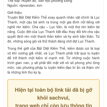
Thể loại: Huyền ảo, Văn học phương Đông
Nguồn: vipvandan, 4vn
Giới thiệu:
Truyện Bất Diệt Kiếm Thể xoay quanh nhân vật chính là Lục
Thanh, một cậu bé sinh ra trong một gia đình nổi tiếng với
nghề rèn kiếm. Cha cậu – Lục Vân, là một thợ rèn kiếm tài
năng. Cuộc đời của Lục Thanh bắt đầu thay đổi khi cha cậu
quyết định rèn một thanh thần kiếm và hy sinh bản thân. Từ
đó, những sóng gió và thử thách đang chờ đợi Lục Thanh.
Trong thế giới của Bất Diệt Kiếm Thể, kiếm được coi là loại
vũ khí vương giả nhất, và Lục Thanh phải trải qua tu luyện
để trở thành một kiếm sĩ mạnh mẽ. Từ những cuộc hành
trình gian nan, y sẽ phải đối mặt với vô số phong phú tông
môn, các phương pháp tu luyện kiếm đạo bí ẩn và thậm chí
là những linh thú kỳ lạ.
Hiện tại toàn bộ link tải đã bị gỡ
khỏi sachvui,
trang web chỉ còn lưu thông tin