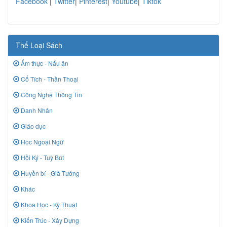
Facebook
|
Twitter
|
Pinterest
|
Youtube
|
Tiktok
Thể Loại Sách
Ẩm thực - Nấu ăn
Cổ Tích - Thần Thoại
Công Nghệ Thông Tin
Danh Nhân
Giáo dục
Học Ngoại Ngữ
Hồi Ký - Tuỳ Bút
Huyền bí - Giả Tưởng
Khác
Khoa Học - Kỹ Thuật
Kiến Trúc - Xây Dựng