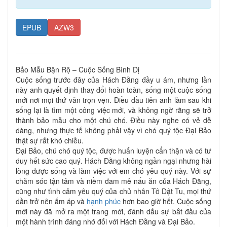
EPUB
AZW3
Bảo Mẫu Bận Rộ – Cuộc Sống Bình Dị
Cuộc sống trước đây của Hách Đằng đầy u ám, nhưng lần
này anh quyết định thay đổi hoàn toàn, sống một cuộc sống
mới nơi mọi thứ vẫn trọn vẹn. Điều đầu tiên anh làm sau khi
sống lại là tìm một công việc mới, và không ngờ rằng sẽ trở
thành bảo mẫu cho một chú chó. Điều này nghe có vẻ dễ
dàng, nhưng thực tế không phải vậy vì chó quý tộc Đại Bảo
thật sự rất khó chiều.
Đại Bảo, chú chó quý tộc, được huấn luyện cẩn thận và có tư
duy hết sức cao quý. Hách Đằng không ngần ngại nhưng hài
lòng được sống và làm việc với em chó yêu quý này. Với sự
chăm sóc tận tâm và niềm đam mê nấu ăn của Hách Đằng,
cũng như tình cảm yêu quý của chủ nhân Tô Dật Tu, mọi thứ
dần trở nên ấm áp và
hạnh phúc
hơn bao giờ hết. Cuộc sống
mới này đã mở ra một trang mới, đánh dấu sự bắt đầu của
một hành trình đáng nhớ đối với Hách Đằng và Đại Bảo.