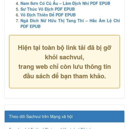
Nam Sơn Có Củ Ấu – Lâm Địch Nhi PDF EPUB
Sư Thúc Vô Địch PDF EPUB
Vô Địch Thiên Đế PDF EPUB
Ngã Đích Nữ Hữu Thị Tang Thi – Hắc Ám Lệ Chi
PDF EPUB
Hiện tại toàn bộ link tải đã bị gỡ
khỏi sachvui,
trang web chỉ còn lưu thông tin
đầu sách để bạn tham khảo.
Theo dõi Sachvui trên Mạng xã hội