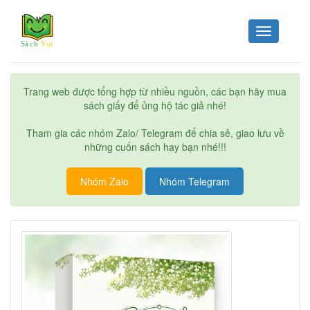
Toggle
navigation
Trang web được tổng hợp từ nhiều nguồn, các bạn hãy mua
sách giấy để ủng hộ tác giả nhé!
Tham gia các nhóm Zalo/ Telegram để chia sẻ, giao lưu về
những cuốn sách hay bạn nhé!!!
Nhóm Zalo
Nhóm Telegram