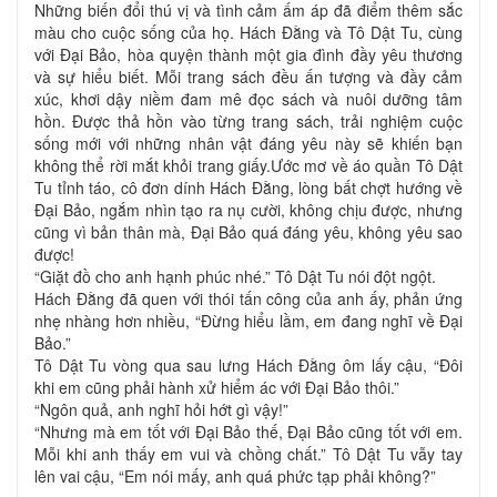
Những biến đổi thú vị và tình cảm ấm áp đã điểm thêm sắc
màu cho cuộc sống của họ. Hách Đằng và Tô Dật Tu, cùng
với Đại Bảo, hòa quyện thành một gia đình đầy yêu thương
và sự hiểu biết. Mỗi trang sách đều ấn tượng và đầy cảm
xúc, khơi dậy niềm đam mê đọc sách và nuôi dưỡng tâm
hồn. Được thả hồn vào từng trang sách, trải nghiệm cuộc
sống mới với những nhân vật đáng yêu này sẽ khiến bạn
không thể rời mắt khỏi trang giấy.Ước mơ về áo quần Tô Dật
Tu tỉnh táo, cô đơn dính Hách Đằng, lòng bất chợt hướng về
Đại Bảo, ngắm nhìn tạo ra nụ cười, không chịu được, nhưng
cũng vì bản thân mà, Đại Bảo quá đáng yêu, không yêu sao
được!
“Giặt đồ cho anh hạnh phúc nhé.” Tô Dật Tu nói đột ngột.
Hách Đằng đã quen với thói tấn công của anh ấy, phản ứng
nhẹ nhàng hơn nhiều, “Đừng hiểu lầm, em đang nghĩ về Đại
Bảo.”
Tô Dật Tu vòng qua sau lưng Hách Đằng ôm lấy cậu, “Đôi
khi em cũng phải hành xử hiểm ác với Đại Bảo thôi.”
“Ngôn quả, anh nghĩ hỏi hớt gì vậy!”
“Nhưng mà em tốt với Đại Bảo thế, Đại Bảo cũng tốt với em.
Mỗi khi anh thấy em vui và chồng chất.” Tô Dật Tu vẫy tay
lên vai cậu, “Em nói mấy, anh quá phức tạp phải không?”