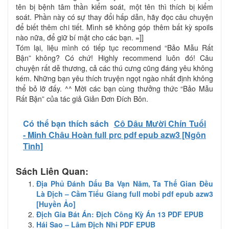
tên bị bệnh tâm thần kiểm soát, một tên thì thích bị kiểm
soát. Phần này có sự thay đổi hấp dẫn, hãy đọc câu chuyện
để biết thêm chi tiết. Mình sẽ không góp thêm bất kỳ spoils
nào nữa, để giữ bí mật cho các bạn. =]]
Tóm lại, liệu mình có tiếp tục recommend “Bảo Mẫu Rất
Bận” không? Có chứ! Highly recommend luôn đó! Câu
chuyện rất dễ thương, cả các thú cưng cũng đáng yêu không
kém. Những bạn yêu thích truyện ngọt ngào nhất định không
thể bỏ lỡ đấy. ^^ Mời các bạn cùng thưởng thức “Bảo Mẫu
Rất Bận” của tác giả Giản Đơn Đích Bôn.
Có thể bạn thích sách
Cô Dâu Mười Chín Tuổi
- Minh Châu Hoàn full prc pdf epub azw3 [Ngôn
Tình]
Sách Liên Quan:
Địa Phủ Đánh Dấu Ba Vạn Năm, Ta Thế Gian Đều
Là Địch – Cầm Tiểu Giang full mobi pdf epub azw3
[Huyền Ảo]
Địch Gia Bát Án: Địch Công Kỳ Án 13 PDF EPUB
Hái Sao – Lâm Địch Nhi PDF EPUB