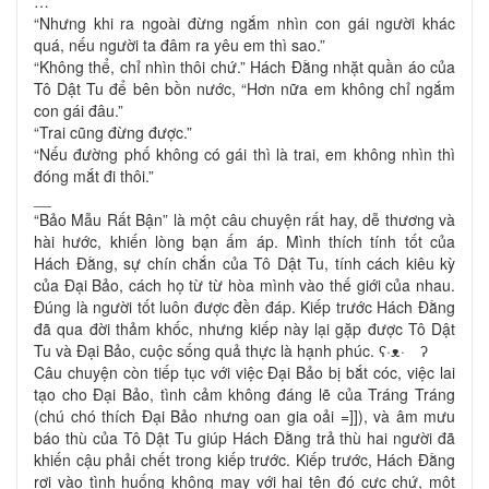
…
“Nhưng khi ra ngoài đừng ngắm nhìn con gái người khác
quá, nếu người ta đâm ra yêu em thì sao.”
“Không thể, chỉ nhìn thôi chứ.” Hách Đằng nhặt quần áo của
Tô Dật Tu để bên bồn nước, “Hơn nữa em không chỉ ngắm
con gái đâu.”
“Trai cũng đừng được.”
“Nếu đường phố không có gái thì là trai, em không nhìn thì
đóng mắt đi thôi.”
__
“Bảo Mẫu Rất Bận” là một câu chuyện rất hay, dễ thương và
hài hước, khiến lòng bạn ấm áp. Mình thích tính tốt của
Hách Đằng, sự chín chắn của Tô Dật Tu, tính cách kiêu kỳ
của Đại Bảo, cách họ từ từ hòa mình vào thế giới của nhau.
Đúng là người tốt luôn được đền đáp. Kiếp trước Hách Đằng
đã qua đời thảm khốc, nhưng kiếp này lại gặp được Tô Dật
Tu và Đại Bảo, cuộc sống quả thực là hạnh phúc. ʕ·ᴥ· ʔ
Câu chuyện còn tiếp tục với việc Đại Bảo bị bắt cóc, việc lai
tạo cho Đại Bảo, tình cảm không đáng lẽ của Tráng Tráng
(chú chó thích Đại Bảo nhưng oan gia oải =]]), và âm mưu
báo thù của Tô Dật Tu giúp Hách Đằng trả thù hai người đã
khiến cậu phải chết trong kiếp trước. Kiếp trước, Hách Đằng
rơi vào tình huống không may với hai tên đó cực chứ, một