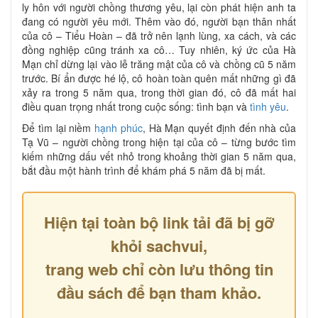
ly hôn với người chồng thương yêu, lại còn phát hiện anh ta
đang có người yêu mới. Thêm vào đó, người bạn thân nhất
của cô – Tiểu Hoàn – đã trở nên lạnh lùng, xa cách, và các
đồng nghiệp cũng tránh xa cô… Tuy nhiên, ký ức của Hà
Mạn chỉ dừng lại vào lễ trăng mật của cô và chồng cũ 5 năm
trước. Bí ẩn được hé lộ, cô hoàn toàn quên mất những gì đã
xảy ra trong 5 năm qua, trong thời gian đó, cô đã mất hai
điều quan trọng nhất trong cuộc sống: tình bạn và
tình yêu
.
Để tìm lại niềm
hạnh phúc
, Hà Mạn quyết định đến nhà của
Tạ Vũ – người chồng trong hiện tại của cô – từng bước tìm
kiếm những dấu vết nhỏ trong khoảng thời gian 5 năm qua,
bắt đầu một hành trình để khám phá 5 năm đã bị mất.
Hiện tại toàn bộ link tải đã bị gỡ
khỏi sachvui,
trang web chỉ còn lưu thông tin
đầu sách để bạn tham khảo.