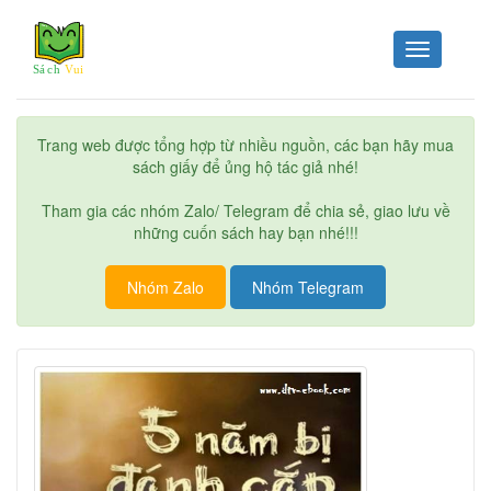
Toggle
navigation
Trang web được tổng hợp từ nhiều nguồn, các bạn hãy mua
sách giấy để ủng hộ tác giả nhé!
Tham gia các nhóm Zalo/ Telegram để chia sẻ, giao lưu về
những cuốn sách hay bạn nhé!!!
Nhóm Zalo
Nhóm Telegram