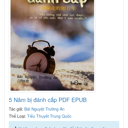
5 Năm bị đánh cắp PDF EPUB
Tác giả:
Bát Nguyệt Trường An
Thể Loại:
Tiểu Thuyết Trung Quốc