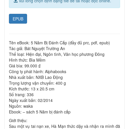
Vui lòng chọn định dạng file để tải hoặc đọc online.
EPUB
Tên eBook: 5 Năm Bị Đánh Cắp (đầy đủ prc, pdf, epub)
Tác giả: Bát Nguyệt Trường An
Thể loại: Hiện đại, Ngôn tình, Văn học phương Đông
Hình thức: Bìa Mềm
Giá bìa: 99.000 ₫
Công ty phát hành: Alphabooks
Nhà xuất bản: NXB Lao Động
Trọng lượng vận chuyển: 400 g
Kích thước: 13 x 20.5 cm
Số trang: 336
Ngày xuất bản: 02/2014
Nguồn: waka
Ebook: – sách 5 Năm bị đánh cắp
Giới thiệu:
Sau một vụ tai nạn xe, Hà Mạn thức dậy và nhận ra mình đã