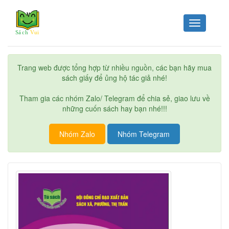
Toggle
navigation
Trang web được tổng hợp từ nhiều nguồn, các bạn hãy mua
sách giấy để ủng hộ tác giả nhé!
Tham gia các nhóm Zalo/ Telegram để chia sẻ, giao lưu về
những cuốn sách hay bạn nhé!!!
Nhóm Zalo
Nhóm Telegram