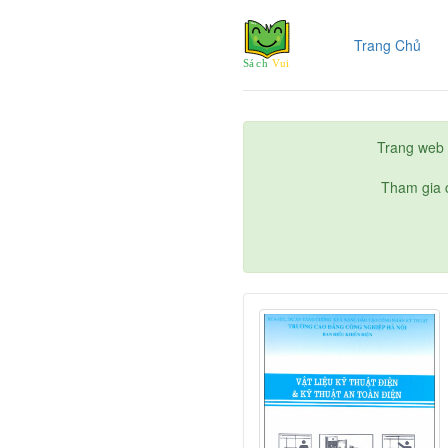
(cur
Trang Chủ
Trang web 
Tham gia c