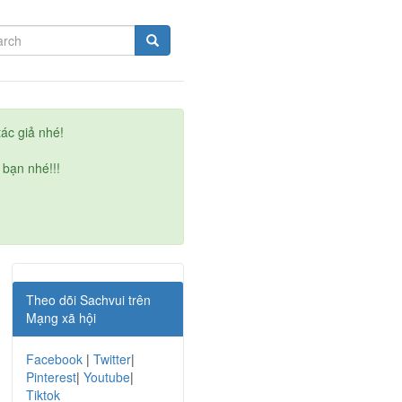
ác giả nhé!
 bạn nhé!!!
Theo dõi Sachvui trên
Mạng xã hội
Facebook
|
Twitter
|
Pinterest
|
Youtube
|
Tiktok