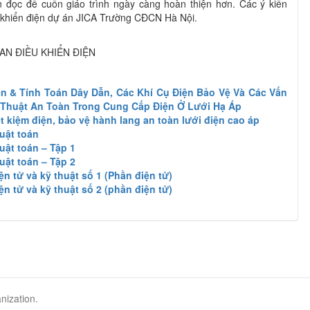
 đọc để cuốn giáo trình ngày càng hoàn thiện hơn. Các ý kiến
u khiển điện dự án JICA Trường CĐCN Hà Nội.
BAN ĐIỀU KHIỂN ĐIỆN
n & Tính Toán Dây Dẫn, Các Khí Cụ Điện Bảo Vệ Và Các Vấn
 Thuật An Toàn Trong Cung Cấp Điện Ở Lưới Hạ Áp
t kiệm điện, bảo vệ hành lang an toàn lưới điện cao áp
huật toán
huật toán – Tập 1
huật toán – Tập 2
ện tử và kỹ thuật số 1 (Phần điện tử)
ện tử và kỹ thuật số 2 (phần điện tử)
nization.