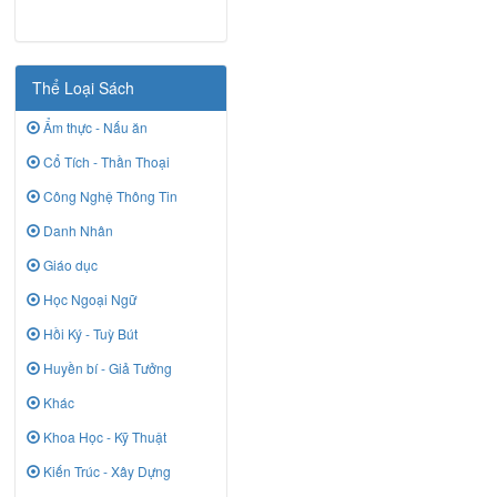
Thể Loại Sách
Ẩm thực - Nấu ăn
Cổ Tích - Thần Thoại
Công Nghệ Thông Tin
Danh Nhân
Giáo dục
Học Ngoại Ngữ
Hồi Ký - Tuỳ Bút
Huyền bí - Giả Tưởng
Khác
Khoa Học - Kỹ Thuật
Kiến Trúc - Xây Dựng