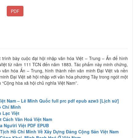
PDF
 trình bày cuộc đại hội nhập văn hóa Việt – Trung – Ấn để hình
 Việt từ năm 111 TCN đến năm 1883. Tác phẩm này minh chứng,
p văn hóa Ấn – Trung, hình thành nền văn minh Đại Việt và nền
 minh Đại Việt sẽ hội nhập với văn hóa phương Tây trong ngót một
h “Cộng hòa xã hội chủ nghĩa Việt Nam”.
ệt Nam – Lê Minh Quốc full prc pdf epub azw3 [Lịch sử]
ồ Chí Minh
 Lạc Việt
t Cách Văn Hoá Việt Nam
ủa Người Việt PDF EPUB
 Tịch Hồ Chí Minh Về Xây Dựng Đảng Cộng Sản Việt Nam
Công Khai, Minh Bạch Hoá Ở Việt Nam