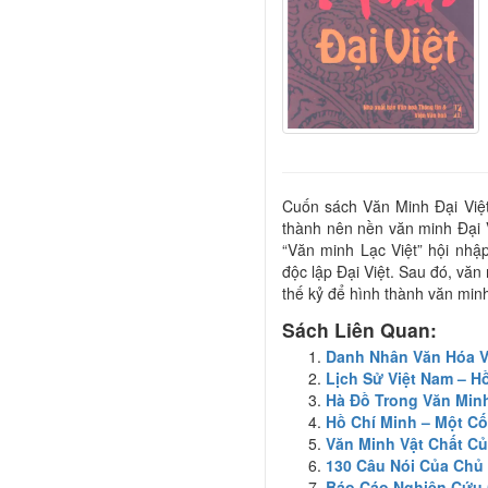
Cuốn sách Văn Minh Đại Việt
thành nên nền văn minh Đại
“Văn minh Lạc Việt” hội nhậ
độc lập Đại Việt. Sau đó, văn
thế kỷ để hình thành văn min
Sách Liên Quan:
Danh Nhân Văn Hóa Vi
Lịch Sử Việt Nam – H
Hà Đồ Trong Văn Minh
Hồ Chí Minh – Một Cố
Văn Minh Vật Chất C
130 Câu Nói Của Chủ
Báo Cáo Nghiên Cứu 