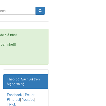
ác giả nhé!
 bạn nhé!!!
Theo dõi Sachvui trên
Mạng xã hội
Facebook
|
Twitter
|
Pinterest
|
Youtube
|
Tiktok