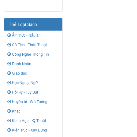
Thể Loại Sách
Ẩm thực - Nấu ăn
Cổ Tích - Thần Thoại
Công Nghệ Thông Tin
Danh Nhân
Giáo dục
Học Ngoại Ngữ
Hồi Ký - Tuỳ Bút
Huyền bí - Giả Tưởng
Khác
Khoa Học - Kỹ Thuật
Kiến Trúc - Xây Dựng