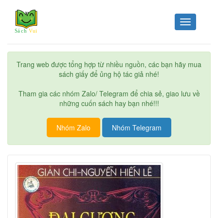
Toggle
navigation
Trang web được tổng hợp từ nhiều nguồn, các bạn hãy mua
sách giấy để ủng hộ tác giả nhé!
Tham gia các nhóm Zalo/ Telegram để chia sẻ, giao lưu về
những cuốn sách hay bạn nhé!!!
Nhóm Zalo
Nhóm Telegram