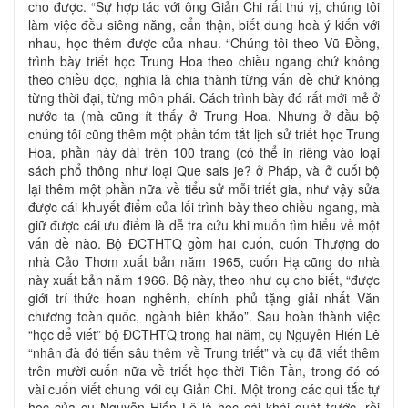
cho được. “Sự hợp tác với ông Giản Chi rất thú vị, chúng tôi
làm việc đều siêng năng, cẩn thận, biết dung hoà ý kiến với
nhau, học thêm được của nhau. “Chúng tôi theo Vũ Đồng,
trình bày triết học Trung Hoa theo chiều ngang chứ không
theo chiều dọc, nghĩa là chia thành từng vấn đề chứ không
từng thời đại, từng môn phái. Cách trình bày đó rất mới mẻ ở
nước ta (mà cũng ít thấy ở Trung Hoa. Nhưng ở đầu bộ
chúng tôi cũng thêm một phần tóm tắt lịch sử triết học Trung
Hoa, phần này dài trên 100 trang (có thể in riêng vào loại
sách phổ thông như loại Que sais je? ở Pháp, và ở cuối bộ
lại thêm một phần nữa về tiểu sử mỗi triết gia, như vậy sửa
được cái khuyết điểm của lối trình bày theo chiều ngang, mà
giữ được cái ưu điểm là dễ tra cứu khi muốn tìm hiểu về một
vấn đề nào. Bộ ĐCTHTQ gồm hai cuốn, cuốn Thượng do
nhà Cảo Thơm xuất bản năm 1965, cuốn Hạ cũng do nhà
này xuất bản năm 1966. Bộ này, theo như cụ cho biết, “được
giới trí thức hoan nghênh, chính phủ tặng giải nhất Văn
chương toàn quốc, ngành biên khảo”. Sau hoàn thành việc
“học để viết” bộ ĐCTHTQ trong hai năm, cụ Nguyễn Hiến Lê
“nhân đà đó tiến sâu thêm về Trung triết” và cụ đã viết thêm
trên mười cuốn nữa về triết học thời Tiên Tần, trong đó có
vài cuốn viết chung với cụ Giản Chi. Một trong các qui tắc tự
học của cụ Nguyễn Hiến Lê là học cái khái quát trước, rồi