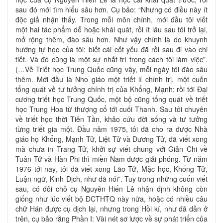
sau đó mới tìm hiểu sâu hơn. Cụ bảo: “Nhưng có điều này ít
độc giả nhận thấy. Trong mỗi môn chính, mới đầu tôi viết
một hai tác phẩm dễ hoặc khái quát, rồi ít lâu sau tôi trở lại,
mở rộng thêm, đào sâu hơn. Như vậy chính là do khuynh
hướng tự học của tôi: biết cái cốt yếu đã rồi sau đi vào chi
tiết. Và đó cũng là một sự nhất trí trong cách tôi làm việc”.
(…Về Triết học Trung Quốc cũng vậy, mỗi ngày tôi đào sâu
thêm. Mới đầu là Nho giáo một triết lí chính trị, một cuốn
tổng quát về tư tưởng chính trị của Khổng, Mạnh; rồi tới Đại
cương triết học Trung Quốc, một bộ cũng tổng quát về triết
học Trung Hoa từ thượng cổ tới cuối Thanh. Sau tôi chuyên
về triết học thời Tiên Tần, khảo cứu đời sống và tư tưởng
từng triết gia một. Đầu năm 1975, tôi đã cho ra được Nhà
giáo họ Khổng, Mạnh Tử, Liệt Tử và Dương Tử, đã viết xong
mà chưa in Trang Tử, khởi sự viết chung với Giản Chi về
Tuân Tử và Hàn Phi thì miền Nam được giải phóng. Từ năm
1976 tới nay, tôi đã viết xong Lão Tử, Mặc học, Khổng Tử,
Luận ngữ, Kinh Dịch, như đã nói”. Tuy trong những cuốn viết
sau, có đôi chỗ cụ Nguyễn Hiến Lê nhận định không còn
giống như lúc viết bộ ĐCTHTQ này nữa, hoặc có nhiều câu
chữ Hán được cụ dịch lại, nhưng trong Hồi kí, như đã dẫn ở
trên, cụ bảo rằng Phần I: Vài nét sơ lược về sự phát triển của