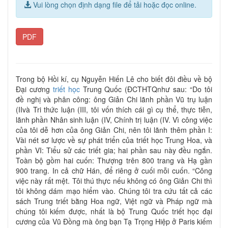
Vui lòng chọn định dạng file để tải hoặc đọc online.
PDF
Trong bộ Hồi kí, cụ Nguyễn Hiến Lê cho biết đôi điều về bộ
Đại cương
triết học
Trung Quốc (ĐCTHTQnhư sau: “Do tôi
đề nghị và phân công: ông Giản Chi lãnh phần Vũ trụ luận
(IIvà Tri thức luận (III, tôi vốn thích cái gì cụ thể, thực tiễn,
lãnh phần Nhân sinh luận (IV, Chính trị luận (IV. Vì công việc
của tôi dễ hơn của ông Giản Chi, nên tôi lãnh thêm phần I:
Vài nét sơ lược về sự phát triển của triết học Trung Hoa, và
phần VI: Tiểu sử các triết gia; hai phần sau này đều ngắn.
Toàn bộ gồm hai cuốn: Thượng trên 800 trang và Hạ gần
900 trang. In cả chữ Hán, để riêng ở cuối mỗi cuốn. “Công
việc này rất mệt. Tôi thú thực nếu không có ông Giản Chi thì
tôi không dám mạo hiểm vào. Chúng tôi tra cứu tất cả các
sách Trung triết bằng Hoa ngữ, Việt ngữ và Pháp ngữ mà
chúng tôi kiếm được, nhất là bộ Trung Quốc triết học đại
cương của Vũ Đồng mà ông bạn Tạ Trọng Hiệp ở Paris kiếm