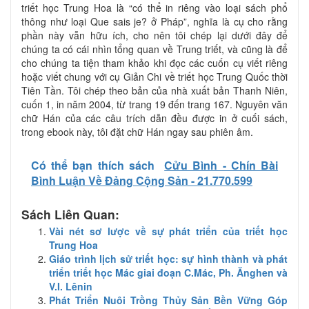
triết học Trung Hoa là “có thể in riêng vào loại sách phổ
thông như loại Que sais je? ở Pháp”, nghĩa là cụ cho rằng
phần này vẫn hữu ích, cho nên tôi chép lại dưới đây để
chúng ta có cái nhìn tổng quan về Trung triết, và cũng là để
cho chúng ta tiện tham khảo khi đọc các cuốn cụ viết riêng
hoặc viết chung với cụ Giản Chi về triết học Trung Quốc thời
Tiên Tần. Tôi chép theo bản của nhà xuất bản Thanh Niên,
cuốn 1, in năm 2004, từ trang 19 đến trang 167. Nguyên văn
chữ Hán của các câu trích dẫn đều được in ở cuối sách,
trong ebook này, tôi đặt chữ Hán ngay sau phiên âm.
Có thể bạn thích sách
Cửu Bình - Chín Bài
Bình Luận Về Đảng Cộng Sản - 21.770.599
Sách Liên Quan:
Vài nét sơ lược về sự phát triển của triết học
Trung Hoa
Giáo trình lịch sử triết học: sự hình thành và phát
triển triết học Mác giai đoạn C.Mác, Ph. Ănghen và
V.I. Lênin
Phát Triển Nuôi Trồng Thủy Sản Bền Vững Góp