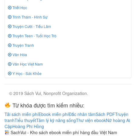
Triết Học
Trinh Thám - Hình Sự
Truyện Cười - Tiếu Lâm
Truyên Teen - Tuổi Học Trò
Truyện Tranh
Văn Hóa
Văn Học Việt Nam
Y Học - Sức Khỏe
© 2019 Sách Vui, Nonprofit Organization.
Từ khóa được tìm kiếm nhiều:
Tải sách miễn phí
Ebook miễn phí
Đắc nhân tâm
Sách PDF
Truyện
tranh
Tiểu thuyết
Tâm lý kỹ năng sống
Thư viện ebook
Nữ hoàng Ai
Cập
Hoàng Phi Hồng
SachVui - Kho sách ebook miễn phí hàng đầu Việt Nam