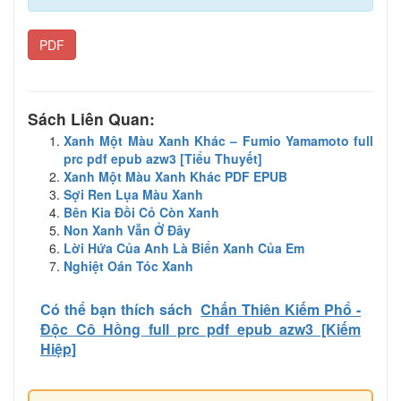
PDF
Sách Liên Quan:
Xanh Một Màu Xanh Khác – Fumio Yamamoto full
prc pdf epub azw3 [Tiểu Thuyết]
Xanh Một Màu Xanh Khác PDF EPUB
Sợi Ren Lụa Màu Xanh
Bên Kia Đồi Cỏ Còn Xanh
Non Xanh Vẫn Ở Đây
Lời Hứa Của Anh Là Biển Xanh Của Em
Nghiệt Oán Tóc Xanh
Có thể bạn thích sách
Chấn Thiên Kiếm Phổ -
Độc Cô Hồng full prc pdf epub azw3 [Kiếm
Hiệp]