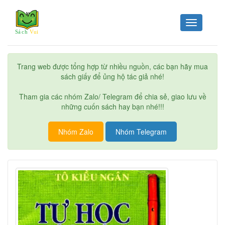
Toggle
navigation
Trang web được tổng hợp từ nhiều nguồn, các bạn hãy mua
sách giấy để ủng hộ tác giả nhé!
Tham gia các nhóm Zalo/ Telegram để chia sẻ, giao lưu về
những cuốn sách hay bạn nhé!!!
Nhóm Zalo
Nhóm Telegram