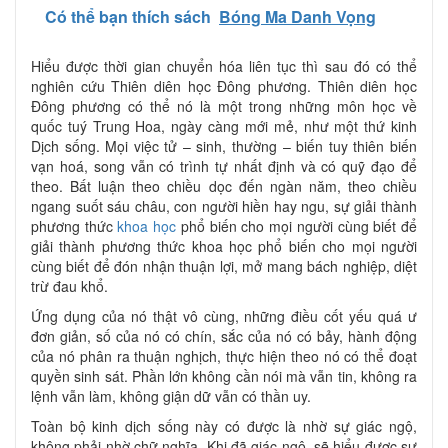
Có thể bạn thích sách
Bóng Ma Danh Vọng
Hiểu được thời gian chuyển hóa liên tục thì sau đó có thể
nghiên cứu Thiên diên học Đông phương. Thiên diên học
Đông phương có thể nó là một trong những môn học về
quốc tuý Trung Hoa, ngày càng mới mẻ, như một thứ kinh
Dịch sống. Mọi việc tử – sinh, thường – biến tuy thiên biến
vạn hoá, song vẫn có trình tự nhất định và có quỹ đạo để
theo. Bất luận theo chiều dọc đến ngàn năm, theo chiều
ngang suốt sáu châu, con người hiền hay ngu, sự giải thành
phương thức
khoa học
phổ biến cho mọi người cùng biết để
giải thành phương thức khoa học phổ biến cho mọi người
cùng biết để đón nhận thuận lợi, mở mang bách nghiệp, diệt
trừ đau khổ.
Ứng dụng của nó thật vô cùng, những điều cốt yếu quá ư
đơn giản, số của nó có chín, sắc của nó có bảy, hành động
của nó phân ra thuận nghịch, thực hiện theo nó có thể đoạt
quyền sinh sát. Phần lớn không cần nói mà vẫn tin, không ra
lệnh vẫn làm, không giận dữ vẫn có thần uy.
Toàn bộ kinh dịch sống này có được là nhờ sự giác ngộ,
không phải nhờ chữ nghĩa. Khi đã giác ngộ, sẽ hiểu được sự