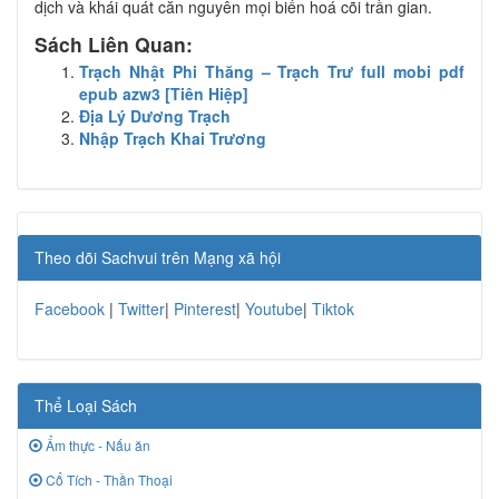
dịch và khái quát căn nguyên mọi biến hoá cõi trần gian.
Sách Liên Quan:
Trạch Nhật Phi Thăng – Trạch Trư full mobi pdf
epub azw3 [Tiên Hiệp]
Địa Lý Dương Trạch
Nhập Trạch Khai Trương
Theo dõi Sachvui trên Mạng xã hội
Facebook
|
Twitter
|
Pinterest
|
Youtube
|
Tiktok
Thể Loại Sách
Ẩm thực - Nấu ăn
Cổ Tích - Thần Thoại