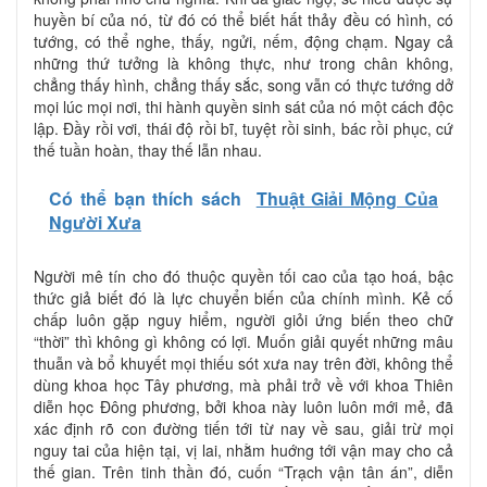
huyền bí của nó, từ đó có thể biết hất thảy đều có hình, có
tướng, có thể nghe, thấy, ngửi, nếm, động chạm. Ngay cả
những thứ tưởng là không thực, như trong chân không,
chẳng thấy hình, chẳng thấy sắc, song vẫn có thực tướng dở
mọi lúc mọi nơi, thi hành quyền sinh sát của nó một cách độc
lập. Đầy rồi vơi, thái độ rồi bĩ, tuyệt rồi sinh, bác rồi phục, cứ
thế tuần hoàn, thay thế lẫn nhau.
Có thể bạn thích sách
Thuật Giải Mộng Của
Người Xưa
Người mê tín cho đó thuộc quyền tối cao của tạo hoá, bậc
thức giả biết đó là lực chuyển biến của chính mình. Kẻ cố
chấp luôn gặp nguy hiểm, người giỏi ứng biến theo chữ
“thời” thì không gì không có lợi. Muốn giải quyết những mâu
thuẫn và bổ khuyết mọi thiếu sót xưa nay trên đời, không thể
dùng khoa học Tây phương, mà phải trở về với khoa Thiên
diễn học Đông phương, bởi khoa này luôn luôn mới mẻ, đã
xác định rõ con đường tiến tới từ nay về sau, giải trừ mọi
nguy tai của hiện tại, vị lai, nhằm huớng tới vận may cho cả
thế gian. Trên tinh thần đó, cuốn “Trạch vận tân án”, diễn