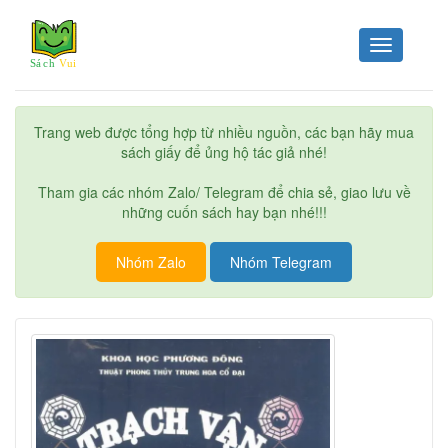
Toggle
navigation
Trang web được tổng hợp từ nhiều nguồn, các bạn hãy mua
sách giấy để ủng hộ tác giả nhé!
Tham gia các nhóm Zalo/ Telegram để chia sẻ, giao lưu về
những cuốn sách hay bạn nhé!!!
Nhóm Zalo
Nhóm Telegram