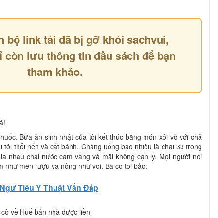
n bộ link tải đã bị gỡ khỏi sachvui,
ỉ còn lưu thông tin đầu sách để bạn
tham khảo.
á!
 thuốc. Bữa ăn sinh nhật của tôi kết thúc bằng món xôi vò với chả
hi tôi thổi nến và cắt bánh. Chàng uống bao nhiêu là chai 33 trong
hia nhau chai nước cam vàng và mãi không cạn ly. Mọi người nói
m như men rượu và nồng như vôi. Bà cô tôi bảo:
Ngư Tiều Y Thuật Vấn Đáp
cô về Huế bán nhà được liền.