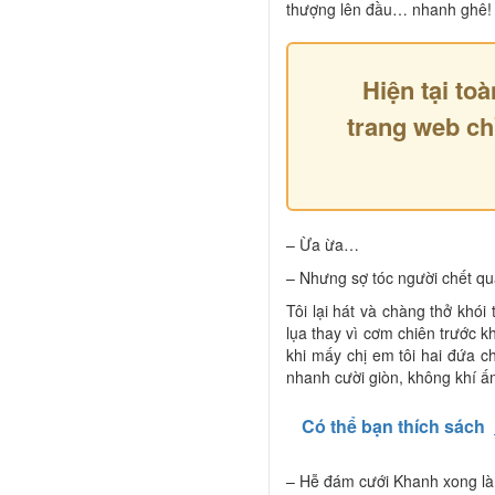
thượng lên đầu… nhanh ghê!
Hiện tại toà
trang web ch
– Ừa ừa…
– Nhưng sợ tóc người chết qu
Tôi lại hát và chàng thở khói
lụa thay vì cơm chiên trước k
khi mấy chị em tôi hai đứa c
nhanh cười giòn, không khí ấ
Có thể bạn thích sách
– Hễ đám cưới Khanh xong là 