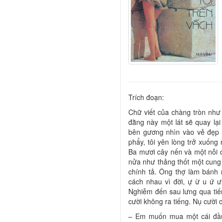
Trích đoạn:
Chữ viết của chàng tròn như 
đằng này một lát sẽ quay lại
bên gương nhìn vào vẻ đẹp n
phẩy, tôi yên lòng trở xuốn
Ba mươi cây nến và một nỗi 
nửa như thảng thốt một cung c
chính tả. Ông thợ làm bánh n
cách nhau vì đời, ự ừ u ứ ư
Nghiễm đến sau lưng qua tiến
cười không ra tiếng. Nụ cười 
– Em muốn mua một cái đầu t