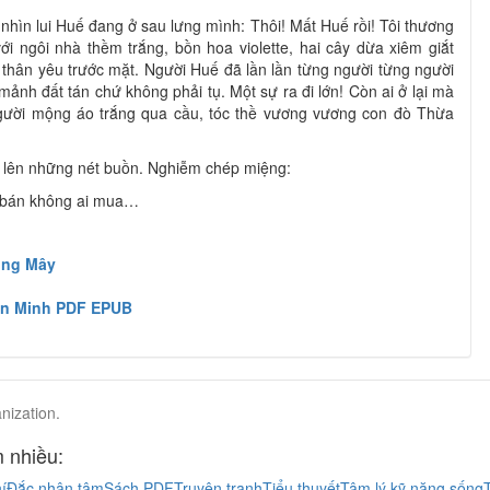
 nhìn lui Huế đang ở sau lưng mình: Thôi! Mất Huế rồi! Tôi thương
i ngôi nhà thềm trắng, bồn hoa violette, hai cây dừa xiêm giắt
thân yêu trước mặt. Người Huế đã lần lần từng người từng người
mảnh đất tán chứ không phải tụ. Một sự ra đi lớn! Còn ai ở lại mà
người mộng áo trắng qua cầu, tóc thề vương vương con đò Thừa
ằn lên những nét buồn. Nghiễm chép miệng:
, bán không ai mua…
ống Mây
ần Minh PDF EPUB
nization.
 nhiều:
í
Đắc nhân tâm
Sách PDF
Truyện tranh
Tiểu thuyết
Tâm lý kỹ năng sống