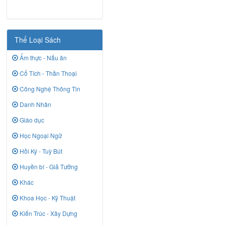
Thể Loại Sách
Ẩm thực - Nấu ăn
Cổ Tích - Thần Thoại
Công Nghệ Thông Tin
Danh Nhân
Giáo dục
Học Ngoại Ngữ
Hồi Ký - Tuỳ Bút
Huyền bí - Giả Tưởng
Khác
Khoa Học - Kỹ Thuật
Kiến Trúc - Xây Dựng