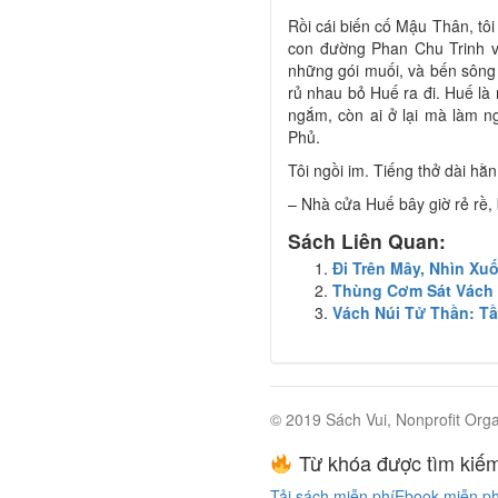
Rồi cái biến cố Mậu Thân, tôi
con đường Phan Chu Trinh vớ
những gói muối, và bến sông 
rủ nhau bỏ Huế ra đi. Huế là 
ngắm, còn ai ở lại mà làm 
Phủ.
Tôi ngồi im. Tiếng thở dài h
– Nhà cửa Huế bây giờ rẻ rề
Sách Liên Quan:
Đi Trên Mây, Nhìn Xu
Thùng Cơm Sát Vách
Vách Núi Tử Thần: T
© 2019 Sách Vui, Nonprofit Orga
Từ khóa được tìm kiếm
Tải sách miễn phí
Ebook miễn ph