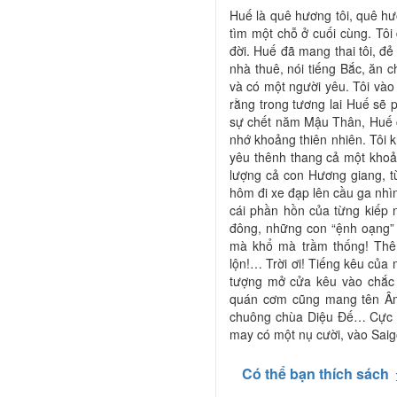
Huế là quê hương tôi, quê h
tìm một chỗ ở cuối cùng. Tô
đời. Huế đã mang thai tôi, đẻ 
nhà thuê, nói tiếng Bắc, ăn c
và có một người yêu. Tôi vào 
rằng trong tương lai Huế sẽ p
sự chết năm Mậu Thân, Huế của
nhớ khoảng thiên nhiên. Tôi
yêu thênh thang cả một kho
lượng cả con Hương giang, t
hôm đi xe đạp lên cầu ga nh
cái phần hồn của từng kiếp
đông, những con “ệnh oạng”
mà khổ mà trầm thống! Thêm
lộn!… Trời ơi! Tiếng kêu củ
tượng mở cửa kêu vào chắc 
quán cơm cũng mang tên Âm
chuông chùa Diệu Đế… Cực l
may có một nụ cười, vào Sai
Có thể bạn thích sách