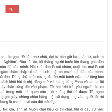
PDF
con ốc gạo. “Đi lâu như chết, đợi từ bốn giờ ba phần tư, anh ra
 – Nghiễm”. Đầu tôi lắc, tôi thẳng người bước lên thang gác đến
ào đó của mình. Nốt ruồi đen là cái chấm, quệt tóc mai là cái
g ngắm chằm chặp cổ bánh sinh nhật ba mươi tuổi đầu của mình.
cô đơn. Dòng chữ chúc mừng đi trên mặt bánh nửa như tâng bốc
ách khôi hài tế nhị, dòng chữ viết bằng tiếng Pháp và sai hai lỗi
ày chắc cũng dốt văn phạm. Tôi hát “khi trót yêu người rồi, xa
…” trong một thói quen cần thiết không thể bỏ được. Tôi nghe
g gót giày, chàng chào bằng một cái đụng nhẹ vào người tôi rồi
chàng là cái hình vẽ của đôi môi đẹp.
óc giả, anh ạ! Muốn chải kiểu gì thì chải, khi đi đâu cứ việc