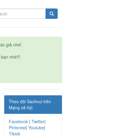
ác giả nhé!
 bạn nhé!!!
Theo dõi Sachvui trên
Mạng xã hội
Facebook
|
Twitter
|
Pinterest
|
Youtube
|
Tiktok