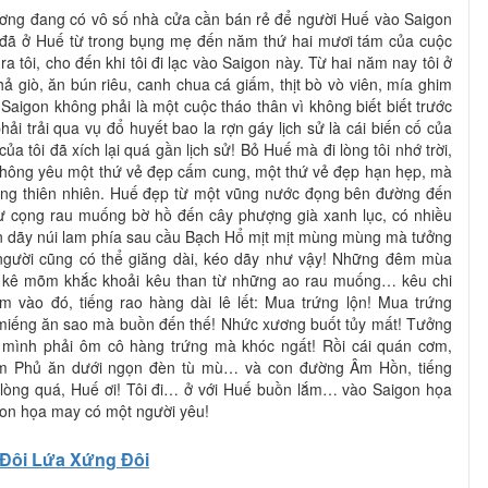
ương đang có vô số nhà cửa cần bán rẻ để người Huế vào Saigon
i đã ở Huế từ trong bụng mẹ đến năm thứ hai mươi tám của cuộc
ra tôi, cho đến khi tôi đi lạc vào Saigon này. Từ hai năm nay tôi ở
hả giò, ăn bún riêu, canh chua cá giấm, thịt bò vò viên, mía ghim
Saigon không phải là một cuộc tháo thân vì không biết biết trước
hải trải qua vụ đổ huyết bao la rợn gáy lịch sử là cái biến cố của
 tôi đã xích lại quá gần lịch sử! Bỏ Huế mà đi lòng tôi nhớ trời,
 không yêu một thứ vẻ đẹp cấm cung, một thứ vẻ đẹp hạn hẹp, mà
ảng thiên nhiên. Huế đẹp từ một vũng nước đọng bên đường đến
ừ cọng rau muống bờ hồ đến cây phượng già xanh lục, có nhiều
ìn dãy núi lam phía sau cầu Bạch Hổ mịt mịt mùng mùng mà tưởng
 người cũng có thể giăng dài, kéo dãy như vậy! Những đêm mùa
 kê mõm khắc khoải kêu than từ những ao rau muống… kêu chi
 vào đó, tiếng rao hàng dài lê lết: Mua trứng lộn! Mua trứng
a miếng ăn sao mà buồn đến thế! Nhức xương buốt tủy mất! Tưởng
mình phải ôm cô hàng trứng mà khóc ngất! Rồi cái quán cơm,
 Phủ ăn dưới ngọn đèn tù mù… và con đường Âm Hồn, tiếng
òng quá, Huế ơi! Tôi đi… ở với Huế buồn lắm… vào Saigon họa
gon họa may có một người yêu!
Đôi Lứa Xứng Đôi