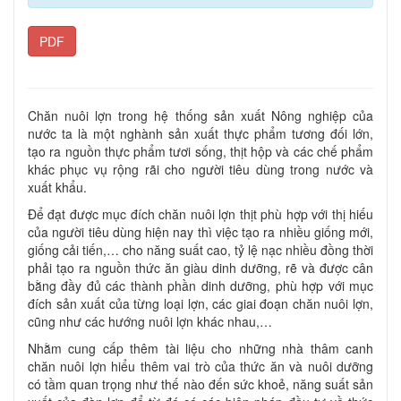
PDF
Chăn nuôi lợn trong hệ thống sản xuất Nông nghiệp của
nước ta là một nghành sản xuất thực phẩm tương đối lớn,
tạo ra nguồn thực phẩm tươi sống, thịt hộp và các chế phẩm
khác phục vụ rộng rãi cho người tiêu dùng trong nước và
xuất khẩu.
Để đạt được mục đích chăn nuôi lợn thịt phù hợp với thị hiếu
của người tiêu dùng hiện nay thì việc tạo ra nhiều giống mới,
giống cải tiến,… cho năng suất cao, tỷ lệ nạc nhiều đồng thời
phải tạo ra nguồn thức ăn giàu dinh dưỡng, rẽ và được cân
bằng đầy đủ các thành phần dinh dưỡng, phù hợp với mục
đích sản xuất của từng loại lợn, các giai đoạn chăn nuôi lợn,
cũng như các hướng nuôi lợn khác nhau,…
Nhằm cung cấp thêm tài liệu cho những nhà thâm canh
chăn nuôi lợn hiểu thêm vai trò của thức ăn và nuôi dưỡng
có tầm quan trọng như thế nào đến sức khoẻ, năng suất sản