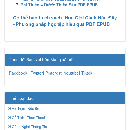
Phi Thiên – Dược Thiên Sầu PDF EPUB
Có thể bạn thích sách
Học Giỏi Cách Nào Đây
- Phương pháp học tập hiệu quả PDF EPUB
Theo dõi Sachvui trên Mạng xã hội
Facebook
|
Twitter
|
Pinterest
|
Youtube
|
Tiktok
Thể Loại Sách
Ẩm thực - Nấu ăn
Cổ Tích - Thần Thoại
Công Nghệ Thông Tin