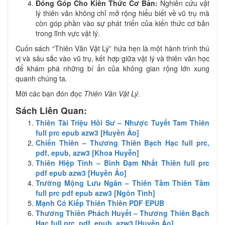
Đóng Góp Cho Kiến Thức Cơ Bản:
Nghiên cứu vật
lý thiên văn không chỉ mở rộng hiểu biết về vũ trụ mà
còn góp phần vào sự phát triển của kiến thức cơ bản
trong lĩnh vực vật lý.
Cuốn sách “Thiên Văn Vật Lý” hứa hẹn là một hành trình thú
vị và sâu sắc vào vũ trụ, kết hợp giữa vật lý và thiên văn học
để khám phá những bí ẩn của không gian rộng lớn xung
quanh chúng ta.
Mời các bạn đón đọc
Thiên Văn Vật Lý.
Sách Liên Quan:
Thiên Tài Triệu Hồi Sư – Nhược Tuyết Tam Thiên
full prc epub azw3 [Huyền Ảo]
Chiến Thiên – Thương Thiên Bạch Hạc full prc,
pdf, epub, azw3 [Khoa Huyễn]
Thiên Hiệp Tình – Bình Đạm Nhất Thiên full prc
pdf epub azw3 [Huyền Ảo]
Trường Mộng Lưu Ngân – Thiên Tầm Thiên Tầm
full prc pdf epub azw3 [Ngôn Tình]
Mạnh Có Kiếp Thiên Thiên PDF EPUB
Thương Thiên Phách Huyết – Thương Thiên Bạch
Hạc full prc, pdf, epub, azw3 [Huyền Ảo]