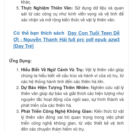
khác.
Thực Nghiệm Thiên Văn:
Sử dụng dữ liệu và quan
sát từ các công cụ như kính viễn vọng và vệ tinh để
xác nhận và mở rộng kiến thức về vật lý thiên văn.
Có thể bạn thích sách
Dạy Con Tuổi Teen Dễ
Ợt - Nguyễn Thanh Hải full prc pdf epub azw3
[Dạy Trẻ]
Ứng Dụng:
Hiểu Biết Về Ngữ Cảnh Vũ Trụ:
Vật lý thiên văn giúp
chúng ta hiểu biết về cấu trúc và hành vi của vũ trụ, từ
các hệ thống hành tinh đến các thiên hà lớn.
Dự Báo Hiện Tượng Thiên Nhiên:
Nghiên cứu vật lý
thiên văn giúp dự báo và giải thích các hiện tượng như
nguyên tắc hoạt động của ngôi sao, sự hình thành và
phát triển của các thiên hà.
Phát Triển Công Nghệ Không Gian:
Kiến thức từ vật
lý thiên văn đóng vai trò quan trọng trong việc phát
triển công nghệ không gian, từ việc thiết kế vệ tinh
đến các chuyến thám hiểm vũ trụ.