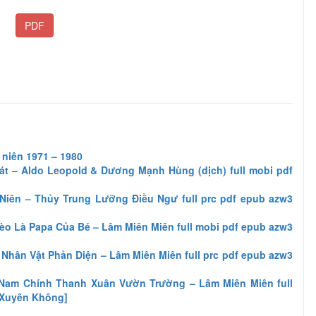
PDF
niên 1971 – 1980
át – Aldo Leopold & Dương Mạnh Hùng (dịch) full mobi pdf
]
Niên – Thủy Trung Lưỡng Điều Ngư full prc pdf epub azw3
o Là Papa Của Bé – Lâm Miên Miên full mobi pdf epub azw3
hân Vật Phản Diện – Lâm Miên Miên full prc pdf epub azw3
Nam Chính Thanh Xuân Vườn Trường – Lâm Miên Miên full
[Xuyên Không]