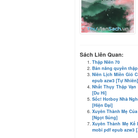
Sách Liên Quan:
Thập Niên 70
Bản năng quyền thập 
Niên Lịch Miền Gió C
epub azw3 [Tự Nhiên
Nhất Thụy Thập Vạn 
[Du Hí]
Sốc! Hotboy Nhà Nghè
[Hiện Đại]
Xuyên Thành Mẹ Của N
[Ngọt Sủng]
Xuyên Thành Mẹ Kế 
mobi pdf epub azw3 