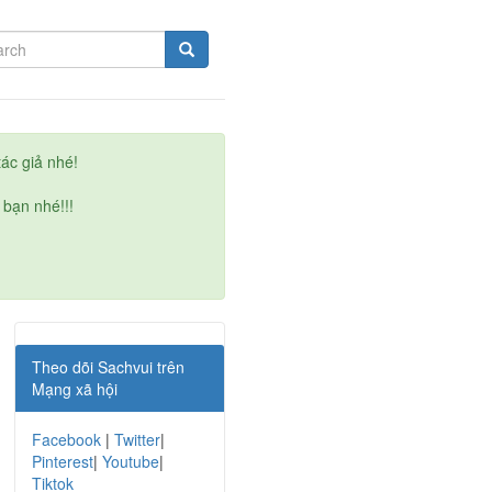
ác giả nhé!
 bạn nhé!!!
Theo dõi Sachvui trên
Mạng xã hội
Facebook
|
Twitter
|
Pinterest
|
Youtube
|
Tiktok