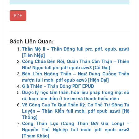
PDF
Sách Liên Quan:
Thần Mộ II – Thần Đông full prc, pdf, epub, azw3
[Tiên hiệp]
Công Chúa Đến Rồi, Quần Thần Cẩn Thận – Thiên
Như Ngọc full prc pdf epub azw3 [Cổ Đại]
Bản Lĩnh Ngông Thần – Ngự Dụng Cuồng Thần
mượn full mobi pdf epub azw3 [Hiện Đại]
Già Thiên – Thần Đông PDF EPUB
Dược lý học tâm thần, hóa liệu pháp trong một số
rối loạn tâm thần ở trẻ em và thanh thiếu niên
Võ Công Của Ta Quá Thần Kỳ, Có Thể Tự Động Tu
Luyện – Thần Kiến full mobi pdf epub azw3 [Hệ
Thống]
Công Thần Lục (Công Thần Đời Gia Long) –
Nguyễn Thế Nghiệp full mobi pdf epub azw3
[Tham Khảo]