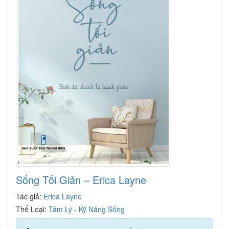
Sống Tối Giản – Erica Layne
Tác giả:
Erica Layne
Thể Loại:
Tâm Lý - Kỹ Năng Sống