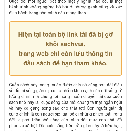
Cuộc đời mỗi người, xét theo một ý nghĩa nào đó, là một
hành trình không ngừng bỏ bớt đi những gánh nặng và xác
định hành trang nào mình cần mang theo.
Hiện tại toàn bộ link tải đã bị gỡ
khỏi sachvui,
trang web chỉ còn lưu thông tin
đầu sách để bạn tham khảo.
Cuốn sách này mong muốn được chia sẻ cùng bạn đôi điều
về đề tài sống giản dị, xét từ nhiều khía cạnh của đời sống. Ý
tưởng chính mà chúng tôi mong muốn chuyển tải qua cuốn
sách nhỏ này là, cuộc sống của mỗi chúng ta thật ngắn ngủi
và hãy cố gắng sống sao cho thật tốt! Con người giản dị
cũng chính là con người biết gạt bỏ đi những phiền toái trong
đời, lo phát triển khả năng của mình đến mức cao nhất để
phục vụ xã hội. Dù cuộc sống trên trần gian này là hữu hạn,