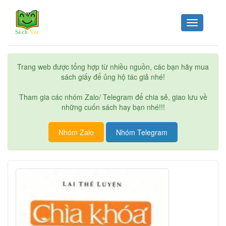
Toggle
navigation
Trang web được tổng hợp từ nhiều nguồn, các bạn hãy mua
sách giấy để ủng hộ tác giả nhé!
Tham gia các nhóm Zalo/ Telegram để chia sẻ, giao lưu về
những cuốn sách hay bạn nhé!!!
Nhóm Zalo
Nhóm Telegram