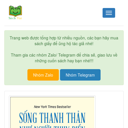
Toggle
navigation
Trang web được tổng hợp từ nhiều nguồn, các bạn hãy mua
sách giấy để ủng hộ tác giả nhé!
Tham gia các nhóm Zalo/ Telegram để chia sẻ, giao lưu về
những cuốn sách hay bạn nhé!!!
Nhóm Zalo
Nhóm Telegram