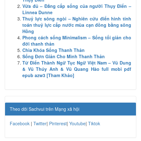
Vừa đủ – Đẳng cấp sống của người Thụy Điển –
Linnea Dunne
Thuỷ lực sông ngòi – Nghiên cứu điển hình tính
toán thuỷ lực cấp nước mùa cạn đồng bằng sông
Hồng
Phong cách sống Minimalism – Sống tối giản cho
đời thanh thản
Chìa Khóa Sống Thanh Thản
Sống Đơn Giản Cho Mình Thanh Thản
Từ Điển Thành Ngữ Tục Ngữ Việt Nam – Vũ Dung
& Vũ Thúy Anh & Vũ Quang Hào full mobi pdf
epub azw3 [Tham Khảo]
Theo dõi Sachvui trên Mạng xã hội
Facebook
|
Twitter
|
Pinterest
|
Youtube
|
Tiktok