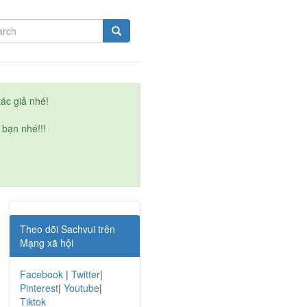
ác giả nhé!
 bạn nhé!!!
Theo dõi Sachvui trên
Mạng xã hội
Facebook
|
Twitter
|
Pinterest
|
Youtube
|
Tiktok