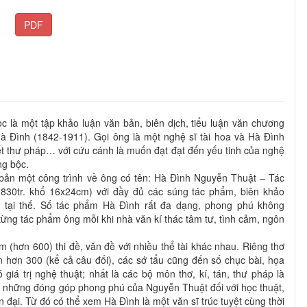
PDF
c là một tập khảo luận văn bản, biên dịch, tiểu luận văn chương
Hà Đình (1842-1911). Gọi ông là một nghệ sĩ tài hoa và Hà Đình
viết thư pháp… với cứu cánh là muốn đạt đạt đến yếu tinh của nghệ
ng bộc.
 bản một công trình về ông có tên: Hà Đình Nguyễn Thuật – Tác
30tr. khổ 16x24cm) với đầy đủ các súng tác phẩm, biên khảo
òn tại thế. Số tác phẩm Hà Đình rất đa dạng, phong phú không
ừng tác phẩm ông mỗi khi nhà văn kí thác tâm tư, tình cảm, ngôn
 (hơn 600) thi đề, văn đề với nhiều thể tài khác nhau. Riêng thơ
 hơn 300 (kể cả câu đối), các sớ tẩu cũng đến số chục bài, họa
giá trị nghệ thuật; nhất là các bộ môn thơ, kí, tán, thư pháp là
à những đóng góp phong phú của Nguyễn Thuật đối với học thuật,
 đại. Từ đó có thể xem Hà Đình là một văn sĩ trúc tuyệt cùng thời