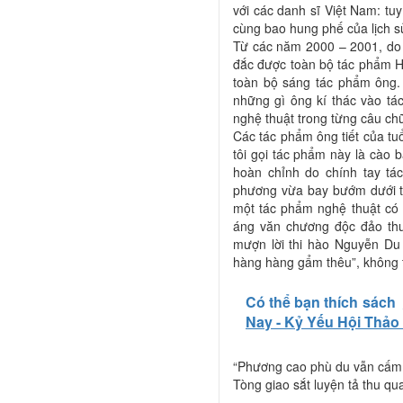
với các danh sĩ Việt Nam: tuy
cùng bao hung phế của lịch 
Từ các năm 2000 – 2001, do 
đắc được toàn bộ tác phẩm Hà
toàn bộ sáng tác phẩm ông.
những gì ông kí thác vào t
nghệ thuật trong từng câu chữ
Các tác phẩm ông tiết của tu
tôi gọi tác phẩm này là cào 
hoàn chỉnh do chính tay tá
phương vừa bay bướm dưới ta
một tác phẩm nghệ thuật có g
áng văn chương độc đảo thuộ
mượn lời thi hào Nguyễn Du
hàng hàng gẩm thêu”, không t
Có thể bạn thích sách
Nay - Kỷ Yếu Hội Thảo
“Phương cao phù du vẫn cấm
Tòng giao sắt luyện tả thu qu