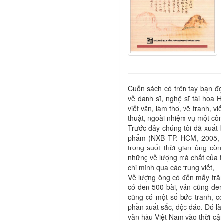
Cuốn sách có trên tay bạn đọ
về danh sĩ, nghệ sĩ tài hoa 
viết văn, làm thơ, vẽ tranh, 
thuật, ngoài nhiệm vụ một cô
Trước đây chúng tôi đã xuất
phẩm (NXB TP. HCM, 2005, 8
trong suốt thời gian ông c
những về lượng mà chất của t
chi mình qua các trung viết,
Về lượng ông có đến mấy trăm
có đến 500 bài, văn cũng đến
cũng có một số bức tranh, có 
phần xuất sắc, độc đáo. Đó l
văn hậu Việt Nam vào thời cận