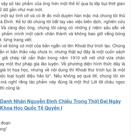
 vậy số tác phẩm của ông hơn một thế kỉ qua bị lớp bụi thời gian
sử dữ gần như mai mót.
một sự tình cờ và có lẽ đo mối duyên hàn mặc mà chúng tôi thủ
 Đình. Kể từ đó chúng tôi bắt tay vào việc biên dịch, nghiên cứu
 Và càng đọc ông, chúng tôi càng có những ý niệm sâu sắc về
ác phẩm mình một cách chân thành và không bao giờ vắng bóng
, từng trang viết.
ổi xế bóng có một của bản ngắn có tên Khoái thư trích lạc. Chúng
bản vì bản thảo này chưa in, nhưng thật sự đây là một cuốn sách
c giả chép rất cẩn thận trong năm 1910 với nét chữ vừa chân
y một thư pháp gia lão luyện. Về phương diện hình thức đây là
iá trị họa học, nhưng về nội dung thì Khoái thư trích lục là một
c loại tuyệt diệu hảo từ”. Nếu không sợ quá lời, chúng tôi xin
 mà nghĩ rằng tác phẩm này đúng là một thứ Lời lời châu ngọc
hì cũng là:
Danh Nhân Nguyễn Đình Chiểu Trong Thời Đại Ngày
 Khoa Học Quốc Tế Quyển I
 đoạn
ang”