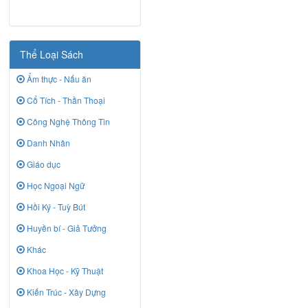
Thể Loại Sách
Ẩm thực - Nấu ăn
Cổ Tích - Thần Thoại
Công Nghệ Thông Tin
Danh Nhân
Giáo dục
Học Ngoại Ngữ
Hồi Ký - Tuỳ Bút
Huyền bí - Giả Tưởng
Khác
Khoa Học - Kỹ Thuật
Kiến Trúc - Xây Dựng