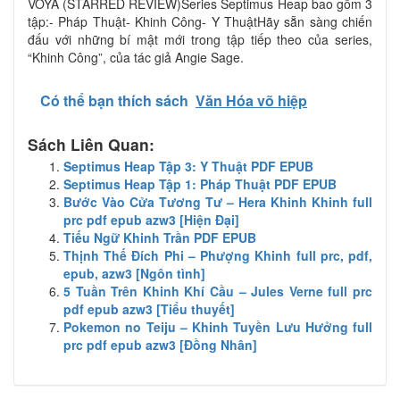
VOYA (STARRED REVIEW)Series Septimus Heap bao gồm 3
tập:- Pháp Thuật- Khinh Công- Y ThuậtHãy sẵn sàng chiến
đấu với những bí mật mới trong tập tiếp theo của series,
“Khinh Công”, của tác giả Angie Sage.
Có thể bạn thích sách
Văn Hóa võ hiệp
Sách Liên Quan:
Septimus Heap Tập 3: Y Thuật PDF EPUB
Septimus Heap Tập 1: Pháp Thuật PDF EPUB
Bước Vào Cửa Tương Tư – Hera Khinh Khinh full
prc pdf epub azw3 [Hiện Đại]
Tiếu Ngữ Khinh Trần PDF EPUB
Thịnh Thế Đích Phi – Phượng Khinh full prc, pdf,
epub, azw3 [Ngôn tình]
5 Tuần Trên Khinh Khí Cầu – Jules Verne full prc
pdf epub azw3 [Tiểu thuyết]
Pokemon no Teiju – Khinh Tuyền Lưu Hưởng full
prc pdf epub azw3 [Đồng Nhân]