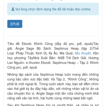
Vui lòng chọn định dạng file để tải hoặc đọc online.
EPUB
Tiêu đề Ebook: Khinh Công (đầy đủ prc, pdf, epub)Tác
giả: Angie Sage Bộ Sách: Septimus Heap (tập 2)Thể
Loại: Pháp Thuật, Kinh Dị, Kỳ Ảo, Ma Quái,
tiểu thuyết
, Văn
học phương TâyNhà Xuất Bản: NXB Trẻ Dịch Giả: Hương
Lan Nguồn: e-thuvien Ebook: Septimus Heap – Tập 2: Khinh
Công prc, pdf, epub
Những tập sách của Septimus Heap luôn mang đến những
cung bậc cảm xúc đặc biệt. Và Tập 2, “Khinh Công”, không
phải là một ngoại lệ. Trong cuốn sách này, bạn sẽ đắm chìm
vào thế giới kỳ ảo đầy hấp dẫn, với những nhân vật bí ẩn và
câu chuyện thú vị. Angie Sage một lần nữa chứng minh khả
năng viết văn tài tình, hài hước cùng những twist bất ngờ.
Sau khi Septimus Heap tìm ra người thân, và nhận ra sứ