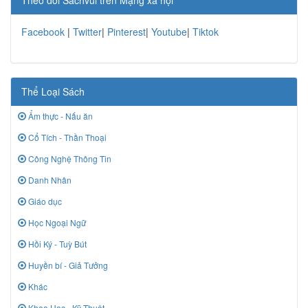
Theo dõi Sachvui trên Mạng xã hội
Facebook
|
Twitter
|
Pinterest
|
Youtube
|
Tiktok
Thể Loại Sách
Ẩm thực - Nấu ăn
Cổ Tích - Thần Thoại
Công Nghệ Thông Tin
Danh Nhân
Giáo dục
Học Ngoại Ngữ
Hồi Ký - Tuỳ Bút
Huyền bí - Giả Tưởng
Khác
Khoa Học - Kỹ Thuật