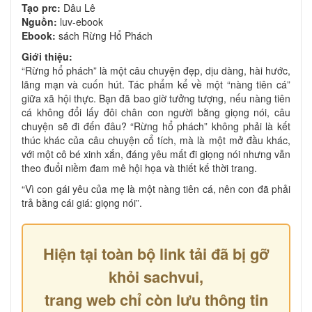
Tạo prc:
Dâu Lê
Nguồn:
luv-ebook
Ebook:
sách Rừng Hổ Phách
Giới thiệu:
“Rừng hổ phách” là một câu chuyện đẹp, dịu dàng, hài hước,
lãng mạn và cuốn hút. Tác phẩm kể về một “nàng tiên cá”
giữa xã hội thực. Bạn đã bao giờ tưởng tượng, nếu nàng tiên
cá không đổi lấy đôi chân con người bằng giọng nói, câu
chuyện sẽ đi đến đâu? “Rừng hổ phách” không phải là kết
thúc khác của câu chuyện cổ tích, mà là một mở đầu khác,
với một cô bé xinh xắn, đáng yêu mất đi giọng nói nhưng vẫn
theo đuổi niềm đam mê hội họa và thiết kế thời trang.
“Vì con gái yêu của mẹ là một nàng tiên cá, nên con đã phải
trả bằng cái giá: giọng nói”.
Hiện tại toàn bộ link tải đã bị gỡ
khỏi sachvui,
trang web chỉ còn lưu thông tin