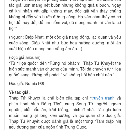
tác giả luôn mang nét buồn nhưng không quá u buồn. Ngay
cả khi nhân vật gặp không may, độc giả vẫn thấy chúng
không bị đẩy vào bước đường cùng. Họ vẫn cảm thấy có cơ
hội để thay đổi, để tìm niềm vui, dù mong manh thì vẫn là cơ
hội.”
(Nguồn: Diệp Nhất, một độc giả năng động, lạc quan và yêu
cuộc sống. Diệp Nhất như bức hoa hướng dương, mỗi lần
xuất hiện đều mang ánh nắng ấm áp…)
(Độc giả anxuan)
“Từ “Họa quốc” đến “Rừng hổ phách”, Thập Tứ Khuyết thể
hiện sức mạnh văn chương của mình. Tôi đã chuyển từ “Họa
quốc” sang “Rừng hổ phách” và không hối hận chút nào.”
Độc giả: Numia168
Về tác giả:
Thập Tứ Khuyết là chủ biên của tạp chí “
truyện tranh
và
phim hoạt hình Đông Tây”, cung Song Tử, người ngoan
ngoãn, biết nấu ăn, lười biếng, thích ở nhà. Tác giả luôn
muốn mang lại lòng kiên cường và lạc quan cho độc giả.
Thập Tứ Khuyết được đánh giá là một trong “Tam thập nhị
tiểu đương gia” của ngôn tình Trung Quốc.