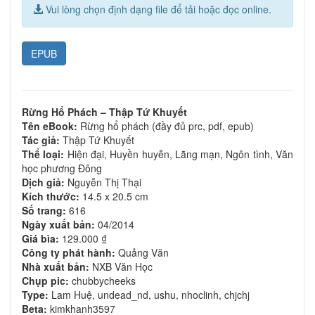
Vui lòng chọn định dạng file để tải hoặc đọc online.
EPUB
Rừng Hổ Phách – Thập Tứ Khuyết
Tên eBook:
Rừng hổ phách (đầy đủ prc, pdf, epub)
Tác giả:
Thập Tứ Khuyết
Thể loại:
Hiện đại, Huyền huyễn, Lãng mạn, Ngôn tình, Văn
học phương Đông
Dịch giả:
Nguyễn Thị Thại
Kích thước:
14.5 x 20.5 cm
Số trang:
616
Ngày xuất bản:
04/2014
Giá bìa:
129.000 ₫
Công ty phát hành:
Quảng Văn
Nhà xuất bản:
NXB Văn Học
Chụp pic:
chubbycheeks
Type:
Lam Huệ, undead_nd, ushu, nhoclinh, chjchj
Beta:
kimkhanh3597