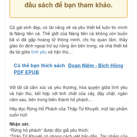
đầu sách để bạn tham khảo.
Cô gái xinh đẹp, có tài năng vẽ và yêu thiết kế luôn tin mình
là Nàng tiên cá. Thế giới của Nàng tiên cá không còn buồn
bã vì đã gặp hoàng tử thông minh, chị họ quan tâm, thầy
giáo ôn định ngoại trừ sự nồng ấm bên trong, và nhà thiết kế
đa tài giữa
tình yêu
và hận thù…
Có thể bạn thích sách
Đoạn Niệm - Bích Hồng
PDF EPUB
Với tất cả cảm xúc và yêu thương, hòa quyện giữa tình yêu
và hận thù, kết hợp với tinh chất của cây, đậy chặt, ngàn
năm sau, bên trong biến thành hổ phách…
Hãy đọc Rừng Hổ Phách của Thập Tứ Khuyết, một tác phẩm
cuốn hút!
Nhận xét:
“Rừng hổ phách” được độc giả yêu thích:
“Thập Tứ Khuyết có phong cách viết hấp dẫn. Tác phẩm của