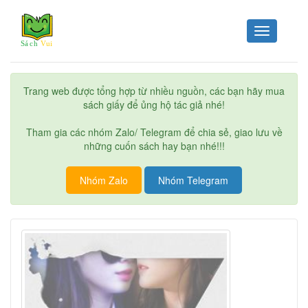
Toggle
navigation
Trang web được tổng hợp từ nhiều nguồn, các bạn hãy mua
sách giấy để ủng hộ tác giả nhé!
Tham gia các nhóm Zalo/ Telegram để chia sẻ, giao lưu về
những cuốn sách hay bạn nhé!!!
Nhóm Zalo
Nhóm Telegram