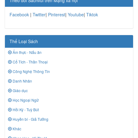
Theo dõi Sachvui trên Mạng xã hội
Facebook
|
Twitter
|
Pinterest
|
Youtube
|
Tiktok
Thể Loại Sách
Ẩm thực - Nấu ăn
Cổ Tích - Thần Thoại
Công Nghệ Thông Tin
Danh Nhân
Giáo dục
Học Ngoại Ngữ
Hồi Ký - Tuỳ Bút
Huyền bí - Giả Tưởng
Khác