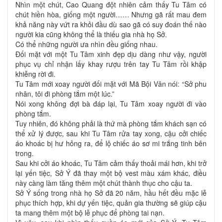
Nhìn một chút, Cao Quang đột nhiên cảm thấy Tu Tâm có
chút hiền hòa, giống một người…… Nhưng gã rất mau đem
khả năng này vứt ra khỏi đầu dù sao gã có suy đoán thế nào
người kia cũng không thể là thiếu gia nhà họ Sở.
Có thể những người ưa nhìn đều giống nhau.
Đối mặt với một Tu Tâm xinh đẹp dịu dàng như vậy, người
phục vụ chỉ nhận lấy khay rượu trên tay Tu Tâm rồi khập
khiễng rời đi.
Tu Tâm mới xoay người đối mặt với Mã Bội Vân nói: “Sở phu
nhân, tôi đi phòng tắm một lúc.”
Nói xong không đợi bà đáp lại, Tu Tâm xoay người đi vào
phòng tắm.
Tuy nhiên, đó không phải là thứ mà phòng tắm khách sạn có
thể xử lý được, sau khi Tu Tâm rửa tay xong, cậu cởi chiếc
áo khoác bị hư hỏng ra, để lộ chiếc áo sơ mi trắng tinh bên
trong.
Sau khi cởi áo khoác, Tu Tâm cảm thấy thoải mái hơn, khi trở
lại yến tiệc, Sở Ý đã thay một bộ vest màu xám khác, điều
này càng làm tăng thêm một chút thành thục cho cậu ta.
Sở Ý sống trong nhà họ Sở đã 20 năm, hầu hết đều mặc lễ
phục thích hợp, khi dự yến tiệc, quản gia thường sẽ giúp cậu
ta mang thêm một bộ lễ phục để phòng tai nạn.