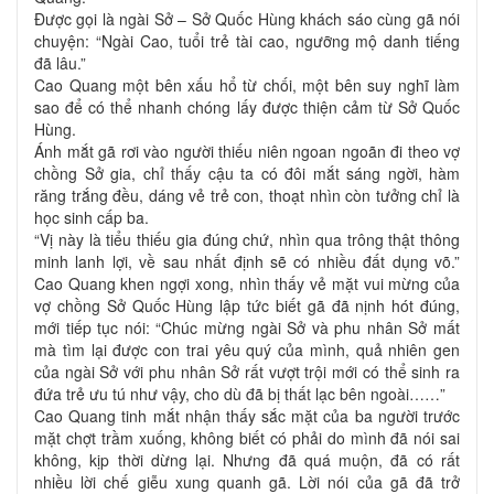
Được gọi là ngài Sở – Sở Quốc Hùng khách sáo cùng gã nói
chuyện: “Ngài Cao, tuổi trẻ tài cao, ngưỡng mộ danh tiếng
đã lâu.”
Cao Quang một bên xấu hổ từ chối, một bên suy nghĩ làm
sao để có thể nhanh chóng lấy được thiện cảm từ Sở Quốc
Hùng.
Ánh mắt gã rơi vào người thiếu niên ngoan ngoãn đi theo vợ
chồng Sở gia, chỉ thấy cậu ta có đôi mắt sáng ngời, hàm
răng trắng đều, dáng vẻ trẻ con, thoạt nhìn còn tưởng chỉ là
học sinh cấp ba.
“Vị này là tiểu thiếu gia đúng chứ, nhìn qua trông thật thông
minh lanh lợi, về sau nhất định sẽ có nhiều đất dụng võ.”
Cao Quang khen ngợi xong, nhìn thấy vẻ mặt vui mừng của
vợ chồng Sở Quốc Hùng lập tức biết gã đã nịnh hót đúng,
mới tiếp tục nói: “Chúc mừng ngài Sở và phu nhân Sở mất
mà tìm lại được con trai yêu quý của mình, quả nhiên gen
của ngài Sở với phu nhân Sở rất vượt trội mới có thể sinh ra
đứa trẻ ưu tú như vậy, cho dù đã bị thất lạc bên ngoài……”
Cao Quang tinh mắt nhận thấy sắc mặt của ba người trước
mặt chợt trầm xuống, không biết có phải do mình đã nói sai
không, kịp thời dừng lại. Nhưng đã quá muộn, đã có rất
nhiều lời chế giễu xung quanh gã. Lời nói của gã đã trở