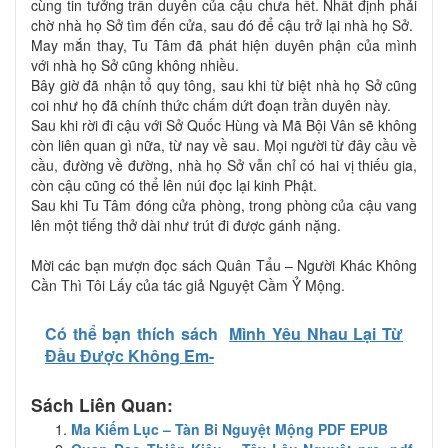
cùng tin tưởng trần duyên của cậu chưa hết. Nhất định phải
chờ nhà họ Sở tìm đến cửa, sau đó để cậu trở lại nhà họ Sở.
May mắn thay, Tu Tâm đã phát hiện duyên phận của mình
với nhà họ Sở cũng không nhiều.
Bây giờ đã nhận tổ quy tông, sau khi từ biệt nhà họ Sở cũng
coi như họ đã chính thức chấm dứt đoạn trần duyên này.
Sau khi rời đi cậu với Sở Quốc Hùng và Mã Bội Vân sẽ không
còn liên quan gì nữa, từ nay về sau. Mọi người từ đây cầu về
cầu, đường về đường, nhà họ Sở vẫn chỉ có hai vị thiếu gia,
còn cậu cũng có thể lên núi đọc lại kinh Phật.
Sau khi Tu Tâm đóng cửa phòng, trong phòng của cậu vang
lên một tiếng thở dài như trút đi được gánh nặng.
Mời các bạn mượn đọc sách Quân Tẩu – Người Khác Không
Cần Thì Tôi Lấy của tác giả Nguyệt Cầm Ỷ Mộng.
Có thể bạn thích sách
Mình Yêu Nhau Lại Từ
Đầu Được Không Em-
Sách Liên Quan:
Ma Kiếm Lục – Tàn Bi Nguyệt Mộng PDF EPUB