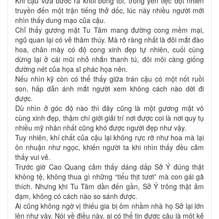
Khi cậu vừa bước ra khỏi bóng tối, trong yến tiệc đột nhiên
truyền đến một trận tiếng thở dốc, lúc này nhiều người mới
nhìn thấy dung mạo của cậu.
Chỉ thấy gương mặt Tu Tâm mang đường cong mềm mại,
ngũ quan lại có vẻ thâm thúy. Mà rõ ràng nhất là đôi mắt đào
hoa, chân mày có độ cong xinh đẹp tự nhiên, cuối cùng
dừng lại ở cái mũi nhỏ nhắn thanh tú, đôi môi càng giống
đường nét của họa sĩ phác họa nên.
Nếu nhìn kỹ còn có thể thấy giữa trán cậu có một nốt ruồi
son, hấp dẫn ánh mắt người xem không cách nào dời đi
được.
Dù nhìn ở góc độ nào thì đây cũng là một gương mặt vô
cùng xinh đẹp, thậm chí giới giải trí nơi được coi là nơi quy tụ
nhiều mỹ nhân nhất cũng khó được người đẹp như vậy.
Tuy nhiên, khí chất của cậu lại không rực rỡ như hoa mà lại
ôn nhuận như ngọc, khiến người ta khi nhìn thấy đều cảm
thấy vui vẻ.
Trước giờ Cao Quang cảm thấy dáng dấp Sở Ý đúng thật
không tệ, không thua gì những “tiểu thịt tươi” mà con gái gã
thích. Nhưng khi Tu Tâm dần đến gần, Sở Ý trông thật ảm
đạm, không có cách nào so sánh được.
Ai cũng không ngờ vị thiếu gia bị ôm nhầm nhà họ Sở lại lớn
lên như vậy. Nói về điều này, ai có thể tin được cậu là một kẻ