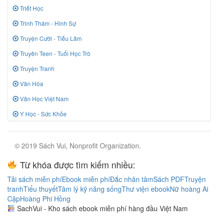
Triết Học
Trinh Thám - Hình Sự
Truyện Cười - Tiếu Lâm
Truyên Teen - Tuổi Học Trò
Truyện Tranh
Văn Hóa
Văn Học Việt Nam
Y Học - Sức Khỏe
© 2019 Sách Vui, Nonprofit Organization.
Từ khóa được tìm kiếm nhiều:
Tải sách miễn phí
Ebook miễn phí
Đắc nhân tâm
Sách PDF
Truyện
tranh
Tiểu thuyết
Tâm lý kỹ năng sống
Thư viện ebook
Nữ hoàng Ai
Cập
Hoàng Phi Hồng
SachVui - Kho sách ebook miễn phí hàng đầu Việt Nam