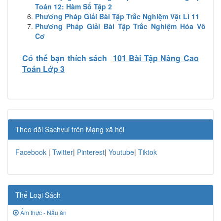
Toán 12: Hàm Số Tập 2
Phương Pháp Giải Bài Tập Trắc Nghiệm Vật Lí 11
Phương Pháp Giải Bài Tập Trắc Nghiệm Hóa Vô
Cơ
Có thể bạn thích sách
101 Bài Tập Nâng Cao
Toán Lớp 3
Theo dõi Sachvui trên Mạng xã hội
Facebook
|
Twitter
|
Pinterest
|
Youtube
|
Tiktok
Thể Loại Sách
Ẩm thực - Nấu ăn