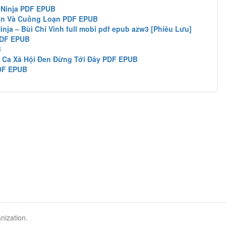
n Ninja PDF EPUB
ạn Và Cuồng Loạn PDF EPUB
nja – Bùi Chí Vinh full mobi pdf epub azw3 [Phiêu Lưu]
PDF EPUB
B
i Ca Xã Hội Đen Đừng Tới Đây PDF EPUB
DF EPUB
nization.