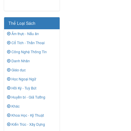
Thể Loại Sách
Ẩm thực - Nấu ăn
Cổ Tích - Thần Thoại
Công Nghệ Thông Tin
Danh Nhân
Giáo dục
Học Ngoại Ngữ
Hồi Ký - Tuỳ Bút
Huyền bí - Giả Tưởng
Khác
Khoa Học - Kỹ Thuật
Kiến Trúc - Xây Dựng