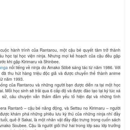
 cuộc hành trình của Rantarou, một cậu bé quyết tâm trở thành
đầu học tại học viện ninja. Nhưng mọi kế hoạch của cậu đều gặp
ước khi gặp Kirimaru và Shinbee.
anga
nổi tiếng về ninja do Amako Sōbē sáng tác từ năm 1986. Với
 đã thu hút hàng triệu độc giả và được chuyển thể thành anime
từ năm 1993.
sống của Rantarou và những người bạn được diễn ra tại một học
i. Mỗi học sinh sẽ trải qua 6 cấp độ và được đào tạo tại ký túc xá
ch sử, câu chuyện vẫn thấm đẫm yếu tố hiện đại và những tình
era Rantarō – cậu bé năng động, và Settsu no Kirimaru – người
 được khám phá những phiêu lưu kỳ thú của những ninja nhí đầy
tuổi, quê ở Sakai, là một nhân vật đầy đặc trưng trong cuốn sách
Amako Soubee. Cậu là người giỏi thứ hai trong lớp sau lớp trưởng