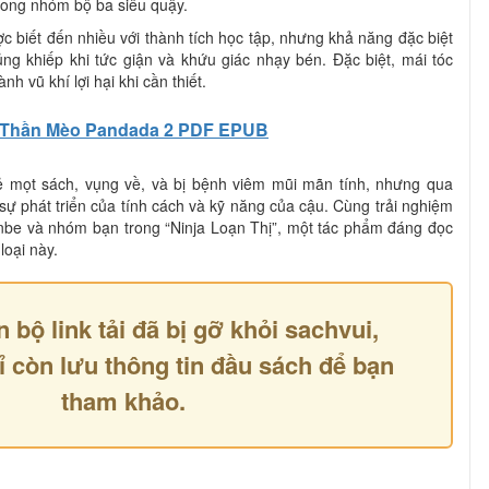
rong nhóm bộ ba siêu quậy.
biết đến nhiều với thành tích học tập, nhưng khả năng đặc biệt
g khiếp khi tức giận và khứu giác nhạy bén. Đặc biệt, mái tóc
h vũ khí lợi hại khi cần thiết.
Thần Mèo Pandada 2 PDF EPUB
ẻ mọt sách, vụng về, và bị bệnh viêm mũi mãn tính, nhưng qua
sự phát triển của tính cách và kỹ năng của cậu. Cùng trải nghiệm
inbe và nhóm bạn trong “Ninja Loạn Thị”, một tác phẩm đáng đọc
loại này.
n bộ link tải đã bị gỡ khỏi sachvui,
ỉ còn lưu thông tin đầu sách để bạn
tham khảo.