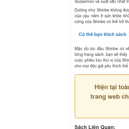
Sozaemon và xuất sắc nhất t
Dường như Shinbe không được 
của cậu nằm ở sức khỏe khủn
cứng của Shinbe có thể trở thàn
Có thể bạn thích sách
Mặc dù lúc đầu Shinbe có v
từng trang sách, bạn sẽ thấy 
cuộc phiêu lưu thú vị của Sh
cho mọi độc giả yêu thích thể 
Hiện tại toà
trang web ch
Sách Liên Quan: