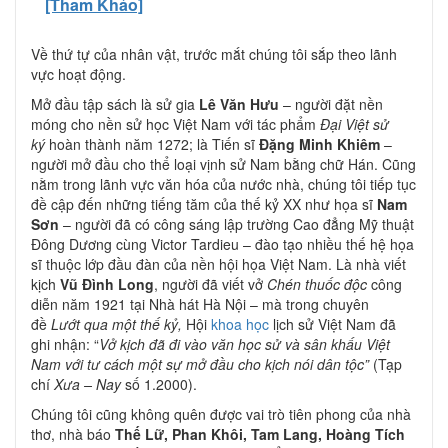
[Tham Khảo]
Về thứ tự của nhân vật, trước mắt chúng tôi sắp theo lãnh
vực hoạt động.
Mở đầu tập sách là sử gia
Lê Văn Hưu
– người đặt nền
móng cho nền sử học Việt Nam với tác phẩm
Đại Việt sử
ký
hoàn thành năm 1272; là Tiến sĩ
Đặng Minh Khiêm
–
người mở đầu cho thể loại vịnh sử Nam bằng chữ Hán. Cũng
nằm trong lãnh vực văn hóa của nước nhà, chúng tôi tiếp tục
đề cập đến những tiếng tăm của thế kỷ XX như họa sĩ
Nam
Sơn
– người đã có công sáng lập trường Cao đẳng Mỹ thuật
Đông Dương cùng Victor Tardieu – đào tạo nhiều thế hệ họa
sĩ thuộc lớp đầu đàn của nền hội họa Việt Nam. Là nhà viết
kịch
Vũ Đình Long
, người đã viết vở
Chén thuốc độc
công
diễn năm 1921 tại Nhà hát Hà Nội – mà trong chuyên
đề
Lướt qua một thế kỷ,
Hội
khoa học
lịch sử Việt Nam đã
ghi nhận: “
Vở kịch đã đi vào văn học sử và sân khấu Việt
Nam với tư cách một sự mở đầu cho kịch nói dân tộc”
(Tạp
chí
Xưa – Nay
số 1.2000).
Chúng tôi cũng không quên được vai trò tiên phong của nhà
thơ, nhà báo
Thế Lữ, Phan Khôi, Tam Lang, Hoàng Tích