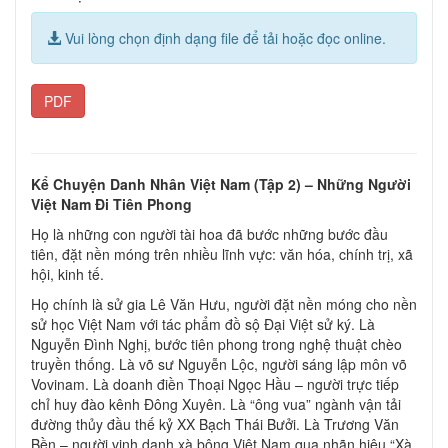
Vui lòng chọn định dạng file để tải hoặc đọc online.
PDF
Kể Chuyện Danh Nhân Việt Nam (Tập 2) – Những Người
Việt Nam Đi Tiên Phong
Họ là những con người tài hoa đã bước những bước đầu
tiên, đặt nền móng trên nhiều lĩnh vực: văn hóa, chính trị, xã
hội, kinh tế.
Họ chính là sử gia Lê Văn Hưu, người đặt nền móng cho nền
sử học Việt Nam với tác phẩm đồ sộ Đại Việt sử ký. Là
Nguyễn Đình Nghị, bước tiên phong trong nghệ thuật chèo
truyền thống. Là võ sư Nguyễn Lộc, người sáng lập môn võ
Vovinam. Là doanh điền Thoại Ngọc Hầu – người trực tiếp
chỉ huy đào kênh Đông Xuyên. Là “ông vua” ngành vận tải
đường thủy đầu thế kỷ XX Bạch Thái Bưởi. Là Trương Văn
Bền – người vinh danh xà bông Việt Nam qua nhãn hiệu “Xà