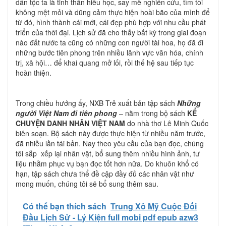
dân tộc ta là tinh thần hiếu học, say mê nghiên cứu, tìm tòi
không mệt mỏi và dũng cảm thực hiện hoài bão của mình để
từ đó, hình thành cái mới, cái đẹp phù hợp với nhu cầu phát
triển của thời đại. Lịch sử đã cho thấy bất kỳ trong giai đoạn
nào đất nước ta cũng có những con người tài hoa, họ đã đi
những bước tiên phong trên nhiều lãnh vực văn hóa, chính
trị, xã hội… để khai quang mở lối, rồi thế hệ sau tiếp tục
hoàn thiện.
Trong chiều hướng ấy, NXB Trẻ xuất bản tập sách
Những
người Việt Nam đi tiên phong
– nằm trong bộ sách
KỂ
CHUYỆN DANH NHÂN VIỆT NAM
do nhà thơ Lê Minh Quốc
biên soạn. Bộ sách này được thực hiện từ nhiều năm trước,
đã nhiều lần tái bản. Nay theo yêu cầu của bạn đọc, chúng
tôi sắp xếp lại nhân vật, bổ sung thêm nhiều hình ảnh, tư
liệu nhằm phục vụ bạn đọc tốt hơn nữa. Do khuôn khổ có
hạn, tập sách chưa thể đề cập đầy đủ các nhân vật như
mong muốn, chúng tôi sẽ bổ sung thêm sau.
Có thể bạn thích sách
Trung Xô Mỹ Cuộc Đối
Đầu Lịch Sử - Lý Kiện full mobi pdf epub azw3