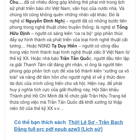
Chu…
đã có nhiều đóng góp không thể phai mờ trong lịch
sử phát triển báo chí Việt Nam, văn học của nước nhà. Và
chúng tôi cũng không quên những nhân vật khác. Đó là
nghệ sĩ
Nguyễn Đình Nghị
– người đã có những bước tiên
phong trong nghệ thuật chèo truyền thống; là nghệ sĩ
Tống
Hữu Định
– người có sáng kiến “ca ra bộ” góp phần thúc
đẩy sự hình thành và phát triển của loại hình nghê thuật cải
lương… Hoặc NSND
Tạ Duy Hiển
– người có công đầu
trong việc hình thành loại hình nghệ thuật xiếc ở Việt Nam từ
thế kỷ XX. Hoặc nhà báo
Trần Tấn Quố
c, người đầu tiên lập
ra giải
Thanh Tâm
rất đáng ghi nhận, vì ông là người tiên
phong góp phần tích cực để xóa bỏ thành kiến “xướng ca vô
loài” và nâng đỡ tâm hồn cho người nghệ sĩ về ý thức đem
tài đức của mình cống hiến cho xã hội. Hiện nay, để phát
huy ý nghĩa tích cực của giải thưởng này, Hội Sân khấu
Thành phố Hồ Chí Minh đã tổ chức giải Trần Hữu Trang kế
thừa công việc mà Trần Tấn Quốc đã khởi xướng từ thập
niên 50 của thế kỷ XX v.v…
Có thể bạn thích sách
Thời Lê Sơ - Trần Bạch
Đằng full prc pdf epub azw3 [Lịch sử]