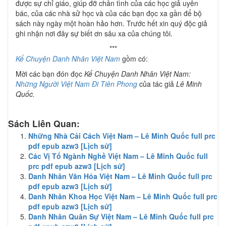
được sự chỉ giáo, giúp đỡ chân tình của các học giả uyên
bác, của các nhà sử học và của các bạn đọc xa gần để bộ
sách này ngày một hoàn hảo hơn. Trước hết xin quý độc giả
ghi nhận nơi đây sự biết ơn sâu xa của chúng tôi.
***
Kể Chuyện Danh Nhân Việt Nam
gồm có:
Mời các bạn đón đọc
Kể Chuyện Danh Nhân Việt Nam:
Những Người Việt Nam Đi Tiên Phong
của tác giả
Lê Minh
Quốc.
Sách Liên Quan:
Những Nhà Cải Cách Việt Nam – Lê Minh Quốc full prc
pdf epub azw3 [Lịch sử]
Các Vị Tổ Ngành Nghề Việt Nam – Lê Minh Quốc full
prc pdf epub azw3 [Lịch sử]
Danh Nhân Văn Hóa Việt Nam – Lê Minh Quốc full prc
pdf epub azw3 [Lịch sử]
Danh Nhân Khoa Học Việt Nam – Lê Minh Quốc full prc
pdf epub azw3 [Lịch sử]
Danh Nhân Quân Sự Việt Nam – Lê Minh Quốc full prc