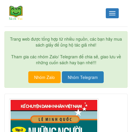
Toggle
navigation
Trang web được tổng hợp từ nhiều nguồn, các bạn hãy mua
sách giấy để ủng hộ tác giả nhé!
Tham gia các nhóm Zalo/ Telegram để chia sẻ, giao lưu về
những cuốn sách hay bạn nhé!!!
Nhóm Zalo
Nhóm Telegram