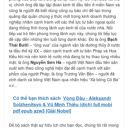
vị, chính ông đã lập tập đoàn kinh tế đầu tiên ở miền Nam và
cũng là người đã biết dùng công cụ báo chí để tạo trong
quảng đại quần chúng ý thức mới trong kinh doanh thương
nghiệp nhằm cạnh tranh với các thế lực tư bản ngoại quốc
đang thống lĩnh trong lãnh vực kinh tế của nước nhà. Nối
tiếp vai trò tiên phong trong lãnh vực này, chúng tôi tiếp tục
đề cập đến những tên tuổi lừng danh khác. Đó là ông
Bạch
Thái Bưởi
– “ông vua” của ngành vận tải đường thủy ở nước
ta đầu thế kỷ XX – dám cạnh tranh với tư bản Pháp và Hoa
Kiều khi mà nền kinh tế nước nhà đang bị họ thao túng nhiều
mặt; là ông
Nguyễn Sơn Hà
– người Việt Nam đầu tiên sản
xuất sơn theo công nghệ hiện đại để cạnh tranh với sản
phẩm của người Pháp; là ông Trương Văn Bền – người đã
vinh danh xà bông Việt Nam qua nhãn hiệu “Xà bông Cô Ba”
v.v…
Có thể bạn thích sách
Vòng Đầu - Aleksandr
Solzhenitsyn & Vũ Minh Thiều (dịch) full mobi
pdf epub azw3 [Giải Nobel]
Để bộ sách thật sự hữu ích cho bạn đọc, chúng tôi rất mong