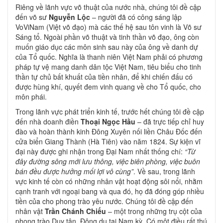
Riêng về lãnh vực võ thuật của nước nhà, chúng tôi đề cập
đến võ sư
Nguyễn Lộc
– người đã có công sáng lập
VoViNam (Việt võ đạo) mà các thế hệ sau tôn vinh là Võ sư
Sáng tổ. Ngoài phần võ thuật và tinh thần võ đạo, ông còn
muốn giáo dục các môn sinh sau này của ông về danh dự
của Tổ quốc. Nghĩa là thanh niên Việt Nam phải có phương
pháp tự vệ mang danh dân tộc Việt Nam, tiêu biểu cho tinh
thần tự chủ bất khuất của tiền nhân, để khi chiến đấu có
được hùng khí, quyết đem vinh quang về cho Tổ quốc, cho
môn phái.
Trong lãnh vực phát triển kinh tế, trước hết chúng tôi đề cập
đến nhà doanh điền
Thoại Ngọc Hầu
– đã trực tiếp chỉ huy
đào và hoàn thành kinh Đông Xuyên nối liền Châu Đốc đến
cửa biển Giang Thành (Hà Tiên) vào năm 1824. Sự kiện vĩ
đại này được ghi nhận trong Đại Nam nhất thống chí:
“Từ
đây đường sông mới lưu thông, việc biên phòng, việc buôn
bán đều được hưởng mối lợi vô cùng”
. Về sau, trong lãnh
vực kinh tế còn có những nhân vật hoạt động sôi nổi, nhằm
cạnh tranh với ngoại bang và qua đó, họ đã đóng góp nhiều
tiền của cho phong trào yêu nước. Chúng tôi đề cập đến
nhân vật
Trần Chánh Chiếu
– một trong những trụ cột của
phong trào Duy tân, Đông du tại Nam kỳ. Có một điều rất thú